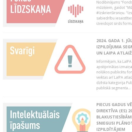
Nodibinājums "Fonds 
mūziķiem, gaidot "Mūz
#IzskrienSirsniņu. "Izs
sabiedrību iesaistīties
izveidojot sirds form
2024. GADA 1. J
IZPILDĪJUMA SE
UN LAIPA ATLAI
Informējam, ka LaIPA
apstiprinātas izmaiņ
nolūkos publicētu fo
veiktas arī LaIPA atlai
dzēsta kategorija Pub
publiskā segmenta...
PIECUS GADUS V
DIREKTĪVA (ES) 
BLAKUSTIESĪBĀM
SNIEGUSI PLĀNOT
IZPILDĪTĀJIEM