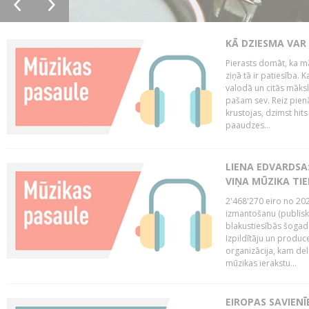
KĀ DZIESMA VAR
Pierasts domāt, ka mā
ziņā tā ir patiesība. 
valodā un citās māks
pašam sev. Reiz pienā
krustojas, dzimst hit
paaudzes...
LIENA EDVARDSA:
VIŅA MŪZIKA TI
2'468'270 eiro no 20
izmantošanu (publisk
blakustiesībās šogad
Izpildītāju un produc
organizācija, kam del
mūzikas ierakstu...
EIROPAS SAVIENĪ