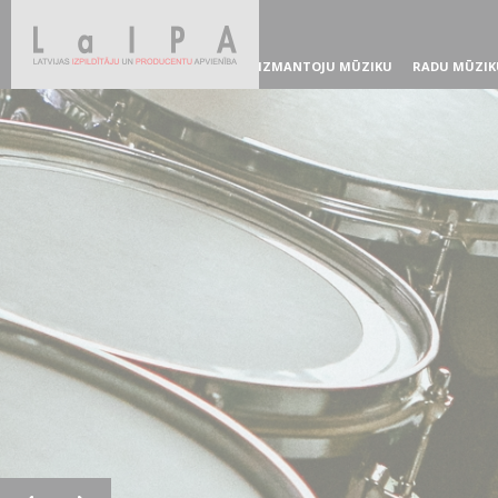
IZMANTOJU MŪZIKU
RADU MŪZIK