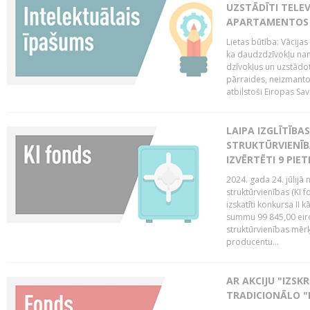
UZSTĀDĪTI TELEV
APARTAMENTOS V
Lietas būtība: Vācija
ka daudzdzīvokļu na
dzīvokļus un uzstādot
pārraides, neizmantoj
atbilstoši Eiropas Sav
LAIPA IZGLĪTĪB
STRUKTŪRVIENĪB
IZVĒRTĒTI 9 PIE
2024. gada 24. jūlijā 
struktūrvienības (KI f
izskatīti konkursa II 
summu 99 845,00 eiro.
struktūrvienības mērķi
producentu...
AR AKCIJU "IZSK
TRADICIONĀLO "