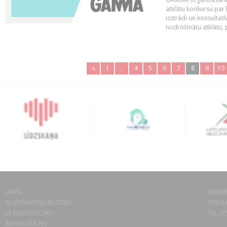
atklātu konkursu par
izstrādi un konsultat
nodrošinātu atklātu, 
«
1
..
4
5
6
7
8
9
10
LAIPA
BIEDRĪ
ES IZMANTOJU MŪZIKU
MISAS 
ES RADU MŪZIKU
TEL. 6
AKTUALITĀTES