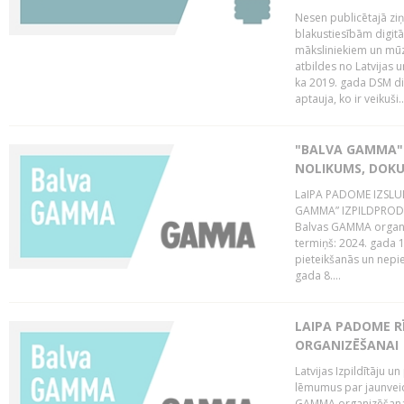
Nesen publicētajā zi
blakustiesībām digitā
māksliniekiem un mūz
atbildes no Latvijas u
ka 2019. gada DSM dir
aptauja, ko ir veikuši..
"BALVA GAMMA"
NOLIKUMS, DOK
LaIPA PADOME IZSL
GAMMA” IZPILDPRODU
Balvas GAMMA organiz
termiņš: 2024. gada 1
pieteikšanās un nepi
gada 8....
LAIPA PADOME 
ORGANIZĒŠANAI
Latvijas Izpildītāju
lēmumus par jaunvei
GAMMA organizēšanas