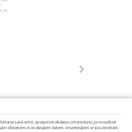
a
, lai
PVIENĪBA'
bāšanai savā ierīcē, apstipriniet sīkdatņu izmantošanu. Ja noraidīsiet
LAIPA.ORG
ajām sīkdatnēm, to ievāktajiem datiem, izmantotājiem un Jūsu tiesībām,