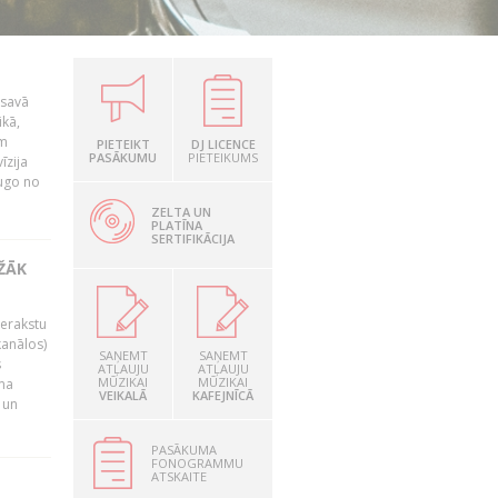
 savā
ikā,
am
PIETEIKT
DJ LICENCE
PASĀKUMU
PIETEIKUMS
īzija
dugo no
ZELTA UN
PLATĪNA
SERTIFIKĀCIJA
EŽĀK
ierakstu
kanālos)
SAŅEMT
SAŅEMT
s
ATĻAUJU
ATĻAUJU
MŪZIKAI
MŪZIKAI
uma
VEIKALĀ
KAFEJNĪCĀ
 un
PASĀKUMA
FONOGRAMMU
ATSKAITE