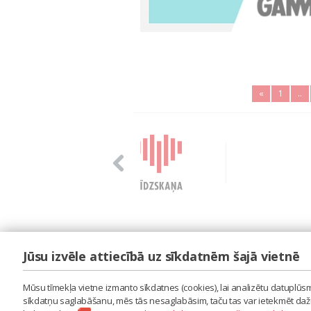
«
1
..
Jūsu izvēle attiecībā uz sīkdatnēm šajā vietnē
LAIPA
ES IZMANTOJU MŪZIKU
Mūsu tīmekļa vietne izmanto sīkdatnes (cookies), lai analizētu datuplūsmu
ES RADU MŪZIKU
sīkdatņu saglabāšanu, mēs tās nesaglabāsim, taču tas var ietekmēt dažu 
AKTUALITĀTES