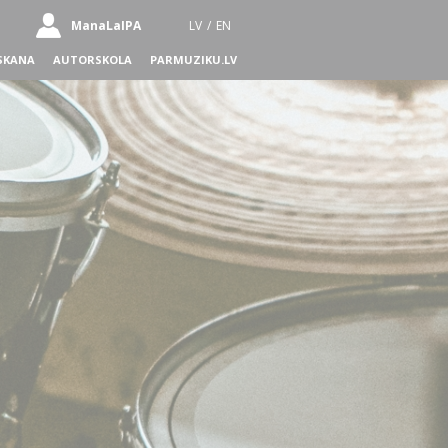
ManaLaIPA
LV
/
EN
SKANA
AUTORSKOLA
PARMUZIKU.LV