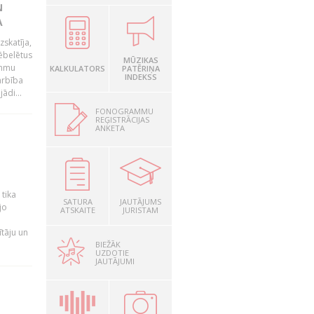
N
A
zskatīja,
ēbelētus
MŪZIKAS
ammu
KALKULATORS
PATĒRIŅA
INDEKSS
arbība
ādi...
FONOGRAMMU
REĢISTRĀCIJAS
ANKETA
a
 tika
SATURA
JAUTĀJUMS
jo
ATSKAITE
JURISTAM
ītāju un
BIEŽĀK
UZDOTIE
JAUTĀJUMI