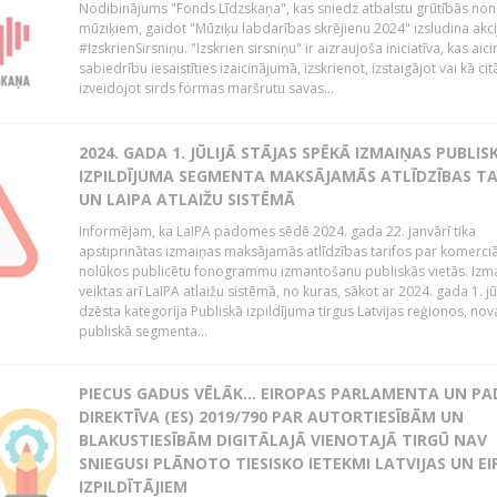
Nodibinājums "Fonds Līdzskaņa", kas sniedz atbalstu grūtībās no
mūziķiem, gaidot "Mūziķu labdarības skrējienu 2024" izsludina akci
#IzskrienSirsniņu. "Izskrien sirsniņu" ir aizraujoša iniciatīva, kas aici
sabiedrību iesaistīties izaicinājumā, izskrienot, izstaigājot vai kā cit
izveidojot sirds formas maršrutu savas...
2024. GADA 1. JŪLIJĀ STĀJAS SPĒKĀ IZMAIŅAS PUBLIS
IZPILDĪJUMA SEGMENTA MAKSĀJAMĀS ATLĪDZĪBAS TA
UN LAIPA ATLAIŽU SISTĒMĀ
Informējam, ka LaIPA padomes sēdē 2024. gada 22. janvārī tika
apstiprinātas izmaiņas maksājamās atlīdzības tarifos par komerci
nolūkos publicētu fonogrammu izmantošanu publiskās vietās. Izm
veiktas arī LaIPA atlaižu sistēmā, no kuras, sākot ar 2024. gada 1. jūli
dzēsta kategorija Publiskā izpildījuma tirgus Latvijas reģionos, no
publiskā segmenta...
PIECUS GADUS VĒLĀK... EIROPAS PARLAMENTA UN P
DIREKTĪVA (ES) 2019/790 PAR AUTORTIESĪBĀM UN
BLAKUSTIESĪBĀM DIGITĀLAJĀ VIENOTAJĀ TIRGŪ NAV
SNIEGUSI PLĀNOTO TIESISKO IETEKMI LATVIJAS UN E
IZPILDĪTĀJIEM