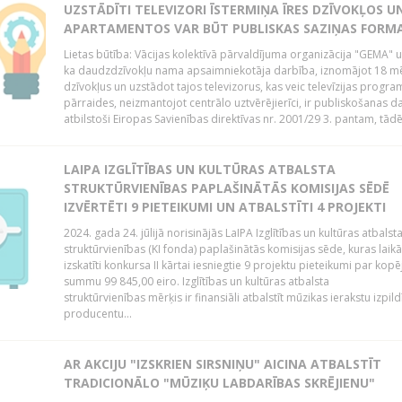
UZSTĀDĪTI TELEVIZORI ĪSTERMIŅA ĪRES DZĪVOKĻOS U
APARTAMENTOS VAR BŪT PUBLISKAS SAZIŅAS FORM
Lietas būtība: Vācijas kolektīvā pārvaldījuma organizācija "GEMA" u
ka daudzdzīvokļu nama apsaimniekotāja darbība, iznomājot 18 m
dzīvokļus un uzstādot tajos televizorus, kas veic televīzijas progr
pārraides, neizmantojot centrālo uztvērējierīci, ir publiskošanas d
atbilstoši Eiropas Savienības direktīvas nr. 2001/29 3. pantam, tādēj
LAIPA IZGLĪTĪBAS UN KULTŪRAS ATBALSTA
STRUKTŪRVIENĪBAS PAPLAŠINĀTĀS KOMISIJAS SĒDĒ
IZVĒRTĒTI 9 PIETEIKUMI UN ATBALSTĪTI 4 PROJEKTI
2024. gada 24. jūlijā norisinājās LaIPA Izglītības un kultūras atbalst
struktūrvienības (KI fonda) paplašinātās komisijas sēde, kuras laikā
izskatīti konkursa II kārtai iesniegtie 9 projektu pieteikumi par kopē
summu 99 845,00 eiro. Izglītības un kultūras atbalsta
struktūrvienības mērķis ir finansiāli atbalstīt mūzikas ierakstu izpild
producentu...
AR AKCIJU "IZSKRIEN SIRSNIŅU" AICINA ATBALSTĪT
TRADICIONĀLO "MŪZIĶU LABDARĪBAS SKRĒJIENU"