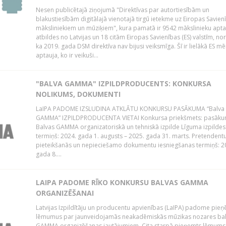
Nesen publicētajā ziņojumā "Direktīvas par autortiesībām un
blakustiesībām digitālajā vienotajā tirgū ietekme uz Eiropas Savien
māksliniekiem un mūziķiem", kura pamatā ir 9542 mākslinieku apta
atbildes no Latvijas un 18 citām Eiropas Savienības (ES) valstīm, nor
ka 2019. gada DSM direktīva nav bijusi veiksmīga. Šī ir lielākā ES m
aptauja, ko ir veikuši...
"BALVA GAMMA" IZPILDPRODUCENTS: KONKURSA
NOLIKUMS, DOKUMENTI
LaIPA PADOME IZSLUDINA ATKLĀTU KONKURSU PASĀKUMA “Balva
GAMMA” IZPILDPRODUCENTA VIETAI Konkursa priekšmets: pasāk
Balvas GAMMA organizatoriskā un tehniskā izpilde Līguma izpildes
termiņš: 2024. gada 1. augusts – 2025. gada 31. marts. Pretendent
pieteikšanās un nepieciešamo dokumentu iesniegšanas termiņš: 2
gada 8....
LAIPA PADOME RĪKO KONKURSU BALVAS GAMMA
ORGANIZĒŠANAI
Latvijas Izpildītāju un producentu apvienības (LaIPA) padome pie
lēmumus par jaunveidojamās neakadēmiskās mūzikas nozares ba
GAMMA organizēšanas jautājumiem. Cita starpā pieņemts lēmums 