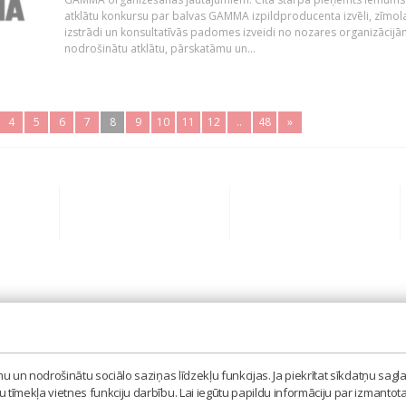
atklātu konkursu par balvas GAMMA izpildproducenta izvēli, zīmol
izstrādi un konsultatīvās padomes izveidi no nozares organizācijām
nodrošinātu atklātu, pārskatāmu un...
4
5
6
7
8
9
10
11
12
..
48
»
BIEDRĪBA 'LATVIJAS IZPILDĪTĀJU UN PRODUCENTU A
MISAS IELA 3, RĪGA, LV – 1058
 un nodrošinātu sociālo saziņas līdzekļu funkcijas. Ja piekrītat sīkdatņu sagla
TEL. 67605023, MOB. 20398873, E-PASTS: LAIPA[AT]
tīmekļa vietnes funkciju darbību. Lai iegūtu papildu informāciju par izmantot