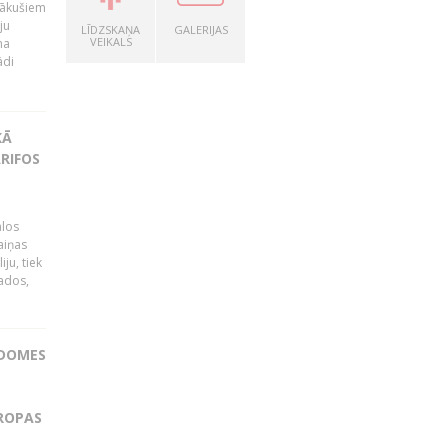
nākušiem
ju
LĪDZSKAŅA
GALERIJAS
VEIKALS
na
ādi
KĀ
RIFOS
ālos
aiņas
ju, tiek
vados,
ADOMES
IROPAS