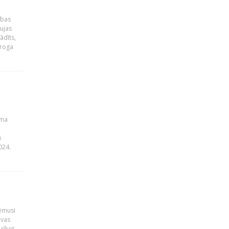
ības
ujas
ādīts,
ēroga
uma
u
024.
ņēmusi
lvas
rīkot