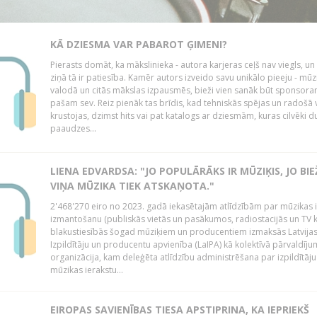
KĀ DZIESMA VAR PABAROT ĢIMENI?
Pierasts domāt, ka mākslinieka - autora karjeras ceļš nav viegls, un
ziņā tā ir patiesība. Kamēr autors izveido savu unikālo pieeju - mūz
valodā un citās mākslas izpausmēs, bieži vien sanāk būt sponsor
pašam sev. Reiz pienāk tas brīdis, kad tehniskās spējas un radošā v
krustojas, dzimst hits vai pat katalogs ar dziesmām, kuras cilvēki 
paaudzes...
LIENA EDVARDSA: "JO POPULĀRĀKS IR MŪZIĶIS, JO BI
VIŅA MŪZIKA TIEK ATSKAŅOTA."
2'468'270 eiro no 2023. gadā iekasētajām atlīdzībām par mūzikas 
izmantošanu (publiskās vietās un pasākumos, radiostacijās un TV 
blakustiesībās šogad mūziķiem un producentiem izmaksās Latvija
Izpildītāju un producentu apvienība (LaIPA) kā kolektīvā pārvaldīj
organizācija, kam deleģēta atlīdzību administrēšana par izpildītāju
mūzikas ierakstu...
EIROPAS SAVIENĪBAS TIESA APSTIPRINA, KA IEPRIEKŠ