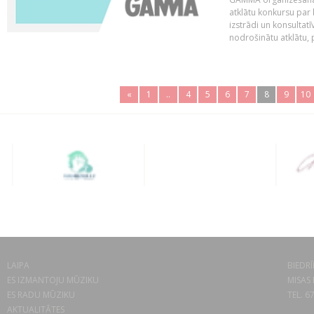
atklātu konkursu par
izstrādi un konsultat
nodrošinātu atklātu, 
«
1
..
4
5
6
7
8
9
10
LAIPA
BIEDRĪ
ES IZMANTOJU MŪZIKU
MISAS 
ES RADU MŪZIKU
TEL. 6
AKTUALITĀTES