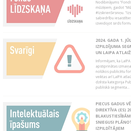
Nodibinājums "Fonds 
mūziķiem, gaidot "Mūz
#IzskrienSirsniņu. "Izs
sabiedrību iesaistīties
izveidojot sirds form
2024. GADA 1. J
IZPILDĪJUMA SE
UN LAIPA ATLAI
Informējam, ka LaIPA
apstiprinātas izmaiņ
nolūkos publicētu fo
veiktas arī LaIPA atlai
dzēsta kategorija Pub
publiskā segmenta...
PIECUS GADUS V
DIREKTĪVA (ES) 
BLAKUSTIESĪBĀM
SNIEGUSI PLĀNOT
IZPILDĪTĀJIEM