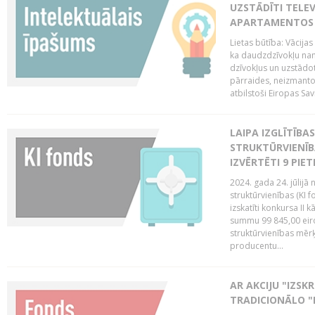
UZSTĀDĪTI TELEV
APARTAMENTOS V
Lietas būtība: Vācija
ka daudzdzīvokļu na
dzīvokļus un uzstādot
pārraides, neizmantoj
atbilstoši Eiropas Sav
LAIPA IZGLĪTĪB
STRUKTŪRVIENĪB
IZVĒRTĒTI 9 PIE
2024. gada 24. jūlijā 
struktūrvienības (KI f
izskatīti konkursa II 
summu 99 845,00 eiro.
struktūrvienības mērķi
producentu...
AR AKCIJU "IZSK
TRADICIONĀLO "