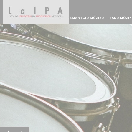
IZMANTOJU MŪZIKU
RADU MŪZIK