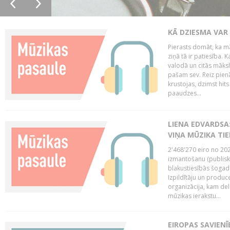
KĀ DZIESMA VAR
Pierasts domāt, ka mā
ziņā tā ir patiesība. 
valodā un citās māks
pašam sev. Reiz pienā
krustojas, dzimst hit
paaudzes...
LIENA EDVARDSA:
VIŅA MŪZIKA TI
2'468'270 eiro no 20
izmantošanu (publisk
blakustiesībās šogad
Izpildītāju un produc
organizācija, kam del
mūzikas ierakstu...
EIROPAS SAVIENĪ