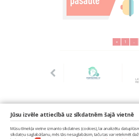
«
1
..
Jūsu izvēle attiecībā uz sīkdatnēm šajā vietnē
LAIPA
ES IZMANTOJU MŪZIKU
Mūsu tīmekļa vietne izmanto sīkdatnes (cookies), lai analizētu datuplūsmu
ES RADU MŪZIKU
sīkdatņu saglabāšanu, mēs tās nesaglabāsim, taču tas var ietekmēt dažu 
AKTUALITĀTES