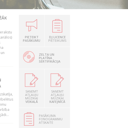
EŽĀK
ierakstu
kanālos)
PIETEIKT
DJ LICENCE
PASĀKUMU
PIETEIKUMS
s
uma
 un
ZELTA UN
PLATĪNA
SERTIFIKĀCIJA
N
A
SAŅEMT
SAŅEMT
zskatīja,
ATĻAUJU
ATĻAUJU
MŪZIKAI
MŪZIKAI
ēbelētus
VEIKALĀ
KAFEJNĪCĀ
ammu
arbība
ādi...
PASĀKUMA
FONOGRAMMU
ATSKAITE