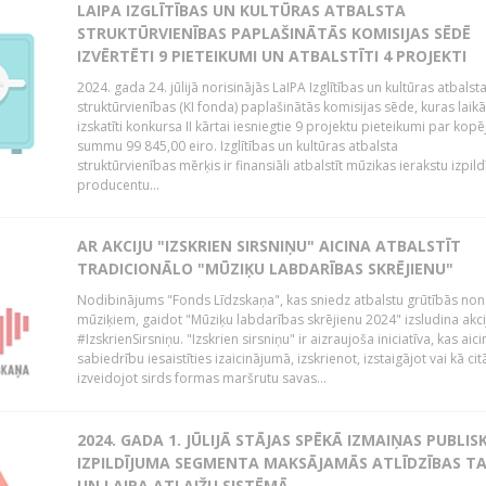
LAIPA IZGLĪTĪBAS UN KULTŪRAS ATBALSTA
STRUKTŪRVIENĪBAS PAPLAŠINĀTĀS KOMISIJAS SĒDĒ
IZVĒRTĒTI 9 PIETEIKUMI UN ATBALSTĪTI 4 PROJEKTI
2024. gada 24. jūlijā norisinājās LaIPA Izglītības un kultūras atbalst
struktūrvienības (KI fonda) paplašinātās komisijas sēde, kuras laikā
izskatīti konkursa II kārtai iesniegtie 9 projektu pieteikumi par kopē
summu 99 845,00 eiro. Izglītības un kultūras atbalsta
struktūrvienības mērķis ir finansiāli atbalstīt mūzikas ierakstu izpild
producentu...
AR AKCIJU "IZSKRIEN SIRSNIŅU" AICINA ATBALSTĪT
TRADICIONĀLO "MŪZIĶU LABDARĪBAS SKRĒJIENU"
Nodibinājums "Fonds Līdzskaņa", kas sniedz atbalstu grūtībās no
mūziķiem, gaidot "Mūziķu labdarības skrējienu 2024" izsludina akci
#IzskrienSirsniņu. "Izskrien sirsniņu" ir aizraujoša iniciatīva, kas aici
sabiedrību iesaistīties izaicinājumā, izskrienot, izstaigājot vai kā cit
izveidojot sirds formas maršrutu savas...
2024. GADA 1. JŪLIJĀ STĀJAS SPĒKĀ IZMAIŅAS PUBLIS
IZPILDĪJUMA SEGMENTA MAKSĀJAMĀS ATLĪDZĪBAS TA
UN LAIPA ATLAIŽU SISTĒMĀ