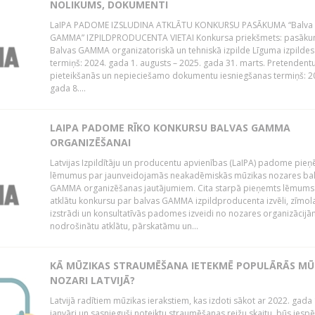
NOLIKUMS, DOKUMENTI
LaIPA PADOME IZSLUDINA ATKLĀTU KONKURSU PASĀKUMA “Balva
GAMMA” IZPILDPRODUCENTA VIETAI Konkursa priekšmets: pasāk
Balvas GAMMA organizatoriskā un tehniskā izpilde Līguma izpildes
termiņš: 2024. gada 1. augusts – 2025. gada 31. marts. Pretendent
pieteikšanās un nepieciešamo dokumentu iesniegšanas termiņš: 2
gada 8....
LAIPA PADOME RĪKO KONKURSU BALVAS GAMMA
ORGANIZĒŠANAI
Latvijas Izpildītāju un producentu apvienības (LaIPA) padome pie
lēmumus par jaunveidojamās neakadēmiskās mūzikas nozares ba
GAMMA organizēšanas jautājumiem. Cita starpā pieņemts lēmums 
atklātu konkursu par balvas GAMMA izpildproducenta izvēli, zīmol
izstrādi un konsultatīvās padomes izveidi no nozares organizācijām
nodrošinātu atklātu, pārskatāmu un...
KĀ MŪZIKAS STRAUMĒŠANA IETEKMĒ POPULĀRĀS MŪ
NOZARI LATVIJĀ?
Latvijā radītiem mūzikas ierakstiem, kas izdoti sākot ar 2022. gada 
janvāri un sasnieguši noteiktu straumēšanas reižu skaitu, būs iespē