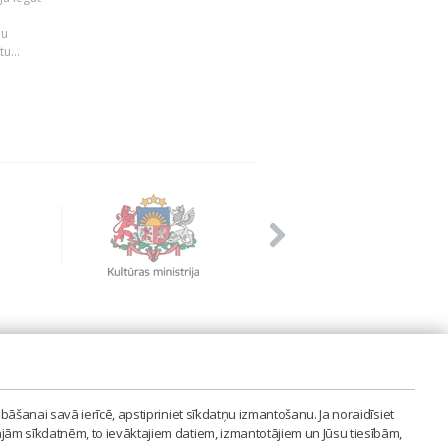
n
mu
u...
PVIENĪBA'
bāšanai savā ierīcē, apstipriniet sīkdatņu izmantošanu. Ja noraidīsiet
LAIPA.ORG
ajām sīkdatnēm, to ievāktajiem datiem, izmantotājiem un Jūsu tiesībām,