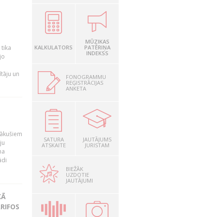
a
MŪZIKAS
 tika
KALKULATORS
PATĒRIŅA
INDEKSS
jo
ītāju un
FONOGRAMMU
REĢISTRĀCIJAS
ANKETA
nākušiem
SATURA
JAUTĀJUMS
ju
ATSKAITE
JURISTAM
na
ādi
BIEŽĀK
UZDOTIE
JAUTĀJUMI
KĀ
RIFOS