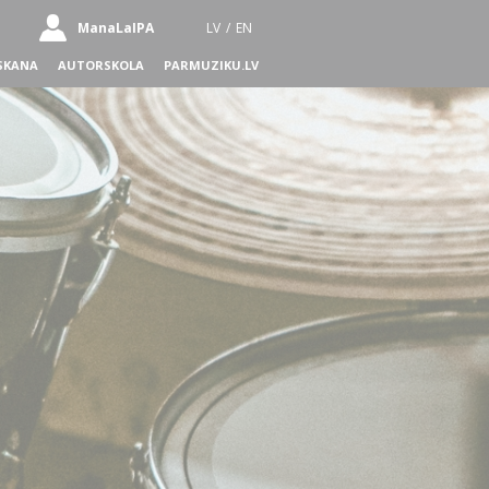
ManaLaIPA
LV
/
EN
SKANA
AUTORSKOLA
PARMUZIKU.LV