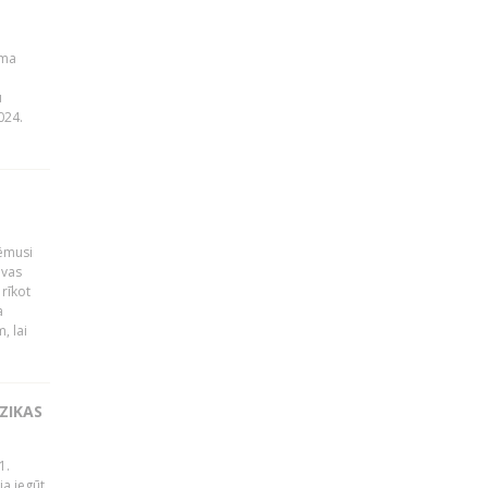
uma
u
024.
ņēmusi
lvas
rīkot
a
, lai
ZIKAS
1.
ja iegūt