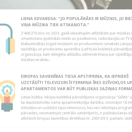
LIENA EDVARDSA: "JO POPULĀRĀKS IR MŪZIĶIS, JO BI
VIŅA MŪZIKA TIEK ATSKAŅOTA."
2'468'270 eiro no 2023. gadā iekasētajām atlīdzībām par mūzikas 
izmantošanu (publiskās vietās un pasākumos, radiostacijās un TV 
blakustiesībās šogad mūziķiem un producentiem izmaksās Latvija
Izpildītāju un producentu apvienība (LaIPA) kā kolektīvā pārvaldīj
organizācija, kam deleģēta atlīdzību administrēšana par izpildītāju
mūzikas ierakstu...
EIROPAS SAVIENĪBAS TIESA APSTIPRINA, KA IEPRIEKŠ
UZSTĀDĪTI TELEVIZORI ĪSTERMIŅA ĪRES DZĪVOKĻOS U
APARTAMENTOS VAR BŪT PUBLISKAS SAZIŅAS FORM
Lietas būtība: Vācijas kolektīvā pārvaldījuma organizācija "GEMA" u
ka daudzdzīvokļu nama apsaimniekotāja darbība, iznomājot 18 m
dzīvokļus un uzstādot tajos televizorus, kas veic televīzijas progr
pārraides, neizmantojot centrālo uztvērējierīci, ir publiskošanas d
atbilstoši Eiropas Savienības direktīvas nr. 2001/29 3. pantam, tādēj