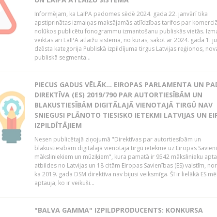
Informējam, ka LaIPA padomes sēdē 2024. gada 22. janvārī tika
apstiprinātas izmaiņas maksājamās atlīdzības tarifos par komerci
nolūkos publicētu fonogrammu izmantošanu publiskās vietās. Izm
veiktas arī LaIPA atlaižu sistēmā, no kuras, sākot ar 2024. gada 1. jūli
dzēsta kategorija Publiskā izpildījuma tirgus Latvijas reģionos, no
publiskā segmenta...
PIECUS GADUS VĒLĀK... EIROPAS PARLAMENTA UN P
DIREKTĪVA (ES) 2019/790 PAR AUTORTIESĪBĀM UN
BLAKUSTIESĪBĀM DIGITĀLAJĀ VIENOTAJĀ TIRGŪ NAV
SNIEGUSI PLĀNOTO TIESISKO IETEKMI LATVIJAS UN E
IZPILDĪTĀJIEM
Nesen publicētajā ziņojumā "Direktīvas par autortiesībām un
blakustiesībām digitālajā vienotajā tirgū ietekme uz Eiropas Savien
māksliniekiem un mūziķiem", kura pamatā ir 9542 mākslinieku apta
atbildes no Latvijas un 18 citām Eiropas Savienības (ES) valstīm, nor
ka 2019. gada DSM direktīva nav bijusi veiksmīga. Šī ir lielākā ES m
aptauja, ko ir veikuši...
"BALVA GAMMA" IZPILDPRODUCENTS: KONKURSA