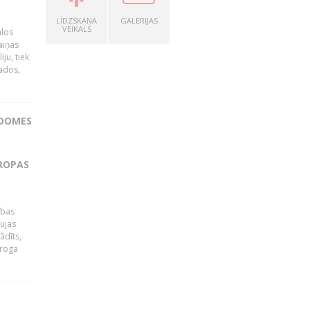
LĪDZSKAŅA
GALERIJAS
VEIKALS
ālos
aiņas
ju, tiek
vados,
ADOMES
IROPAS
ības
ujas
ādīts,
ēroga