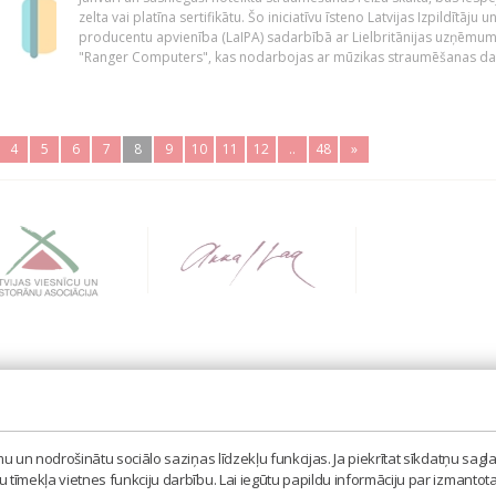
zelta vai platīna sertifikātu. Šo iniciatīvu īsteno Latvijas Izpildītāju u
producentu apvienība (LaIPA) sadarbībā ar Lielbritānijas uzņēmu
"Ranger Computers", kas nodarbojas ar mūzikas straumēšanas dat
4
5
6
7
8
9
10
11
12
..
48
»
BIEDRĪBA 'LATVIJAS IZPILDĪTĀJU UN PRODUCENTU A
MISAS IELA 3, RĪGA, LV – 1058
 un nodrošinātu sociālo saziņas līdzekļu funkcijas. Ja piekrītat sīkdatņu sagla
TEL. 67605023, MOB. 20398873, E-PASTS: LAIPA[AT]
tīmekļa vietnes funkciju darbību. Lai iegūtu papildu informāciju par izmantot