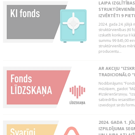
LAIPA IZGLĪTĪB
STRUKTŪRVIENĪB
IZVĒRTĒTI 9 PIE
2024. gada 24. jūlijā 
struktūrvienības (KI f
izskatīti konkursa II 
summu 99 845,00 eiro.
struktūrvienības mērķi
producentu...
AR AKCIJU "IZSK
TRADICIONĀLO "
Nodibinājums "Fonds 
mūziķiem, gaidot "Mūz
#IzskrienSirsniņu. "Izs
sabiedrību iesaistīties
izveidojot sirds form
2024. GADA 1. J
IZPILDĪJUMA SE
UN LAIPA ATLAI