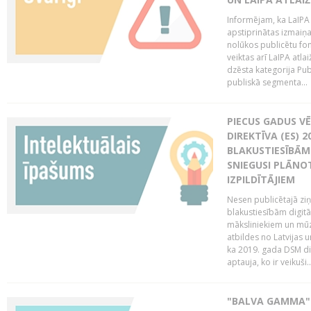
Informējam, ka LaIPA
apstiprinātas izmaiņ
nolūkos publicētu fo
veiktas arī LaIPA atlai
dzēsta kategorija Pub
publiskā segmenta...
PIECUS GADUS V
DIREKTĪVA (ES) 
BLAKUSTIESĪBĀM
SNIEGUSI PLĀNOT
IZPILDĪTĀJIEM
Nesen publicētajā zi
blakustiesībām digitā
māksliniekiem un mūz
atbildes no Latvijas u
ka 2019. gada DSM dir
aptauja, ko ir veikuši..
"BALVA GAMMA"