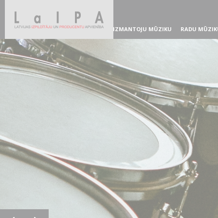
IZMANTOJU MŪZIKU
RADU MŪZIK