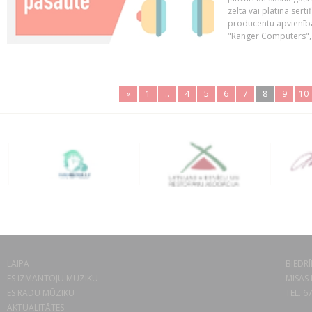
zelta vai platīna sertif
producentu apvienība
"Ranger Computers", 
«
1
..
4
5
6
7
8
9
10
LAIPA
BIEDRĪ
ES IZMANTOJU MŪZIKU
MISAS 
ES RADU MŪZIKU
TEL. 6
AKTUALITĀTES