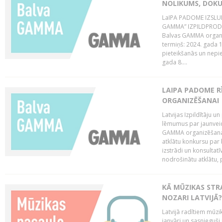
NOLIKUMS, DOK
LaIPA PADOME IZSL
GAMMA” IZPILDPRODU
Balvas GAMMA organiz
termiņš: 2024. gada 1
pieteikšanās un nepi
gada 8....
LAIPA PADOME 
ORGANIZĒŠANAI
Latvijas Izpildītāju
lēmumus par jaunvei
GAMMA organizēšanas
atklātu konkursu par
izstrādi un konsultat
nodrošinātu atklātu, 
KĀ MŪZIKAS STR
NOZARI LATVIJĀ?
Latvijā radītiem mūzik
janvāri un sasnieguši