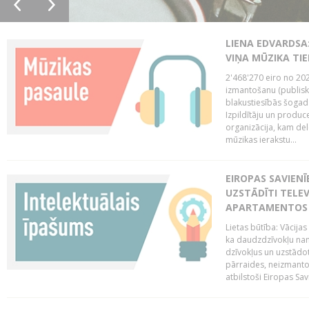
LIENA EDVARDSA:
VIŅA MŪZIKA TI
2'468'270 eiro no 20
izmantošanu (publisk
blakustiesībās šogad
Izpildītāju un produc
organizācija, kam del
mūzikas ierakstu...
EIROPAS SAVIENĪ
UZSTĀDĪTI TELEV
APARTAMENTOS V
Lietas būtība: Vācija
ka daudzdzīvokļu na
dzīvokļus un uzstādot
pārraides, neizmantoj
atbilstoši Eiropas Sav