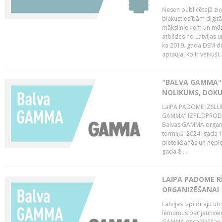
Nesen publicētajā zi
blakustiesībām digitā
māksliniekiem un mūz
atbildes no Latvijas u
ka 2019. gada DSM dir
aptauja, ko ir veikuši..
"BALVA GAMMA"
NOLIKUMS, DOK
LaIPA PADOME IZSL
GAMMA” IZPILDPRODU
Balvas GAMMA organiz
termiņš: 2024. gada 1
pieteikšanās un nepi
gada 8....
LAIPA PADOME 
ORGANIZĒŠANAI
Latvijas Izpildītāju
lēmumus par jaunvei
GAMMA organizēšanas