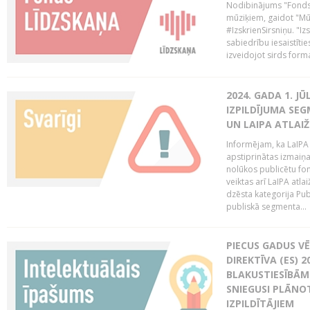
Nodibinājums "Fonds 
mūziķiem, gaidot "Mūz
#IzskrienSirsniņu. "Izs
sabiedrību iesaistīties
izveidojot sirds form
2024. GADA 1. J
IZPILDĪJUMA SE
UN LAIPA ATLAI
Informējam, ka LaIPA
apstiprinātas izmaiņ
nolūkos publicētu fo
veiktas arī LaIPA atlai
dzēsta kategorija Pub
publiskā segmenta...
PIECUS GADUS V
DIREKTĪVA (ES) 
BLAKUSTIESĪBĀM
SNIEGUSI PLĀNOT
IZPILDĪTĀJIEM