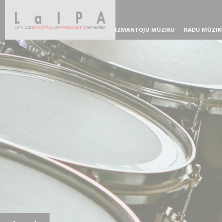
IZMANTOJU MŪZIKU
RADU MŪZIK