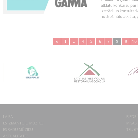
atklātu konkursu par
izstrādi un konsultat
nodrošinātu atklātu, 
«
1
..
4
5
6
7
8
9
10
LAIPA
BIEDRĪ
ES IZMANTOJU MŪZIKU
MISAS 
ES RADU MŪZIKU
TEL. 6
AKTUALITĀTES