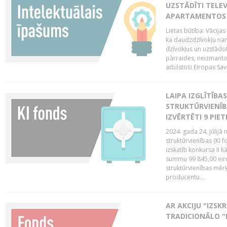
UZSTĀDĪTI TELEV
APARTAMENTOS V
Lietas būtība: Vācija
ka daudzdzīvokļu na
dzīvokļus un uzstādot
pārraides, neizmantoj
atbilstoši Eiropas Sav
LAIPA IZGLĪTĪB
STRUKTŪRVIENĪB
IZVĒRTĒTI 9 PIE
2024. gada 24. jūlijā 
struktūrvienības (KI f
izskatīti konkursa II 
summu 99 845,00 eiro.
struktūrvienības mērķi
producentu...
AR AKCIJU "IZSK
TRADICIONĀLO "