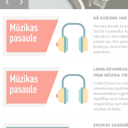
KĀ DZIESMA VAR
Pierasts domāt, ka mā
ziņā tā ir patiesība. 
valodā un citās māks
pašam sev. Reiz pienā
krustojas, dzimst hit
paaudzes...
LIENA EDVARDSA:
VIŅA MŪZIKA TI
2'468'270 eiro no 20
izmantošanu (publisk
blakustiesībās šogad
Izpildītāju un produc
organizācija, kam del
mūzikas ierakstu...
EIROPAS SAVIENĪ