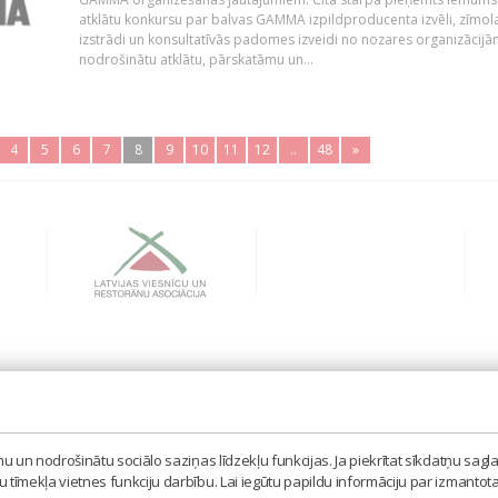
atklātu konkursu par balvas GAMMA izpildproducenta izvēli, zīmol
izstrādi un konsultatīvās padomes izveidi no nozares organizācijām
nodrošinātu atklātu, pārskatāmu un...
4
5
6
7
8
9
10
11
12
..
48
»
BIEDRĪBA 'LATVIJAS IZPILDĪTĀJU UN PRODUCENTU A
MISAS IELA 3, RĪGA, LV – 1058
 un nodrošinātu sociālo saziņas līdzekļu funkcijas. Ja piekrītat sīkdatņu sagla
TEL. 67605023, MOB. 20398873, E-PASTS: LAIPA[AT]
tīmekļa vietnes funkciju darbību. Lai iegūtu papildu informāciju par izmantot