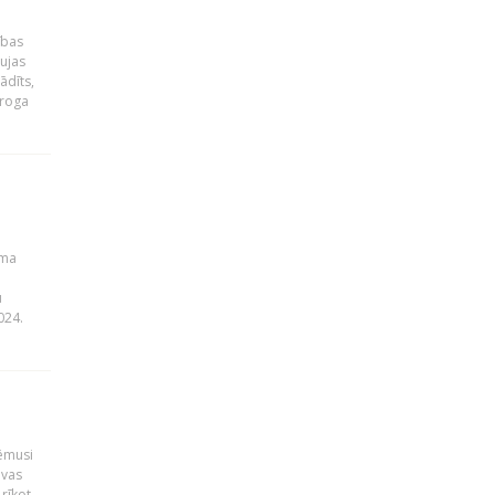
ības
ujas
ādīts,
ēroga
uma
u
024.
ņēmusi
lvas
rīkot