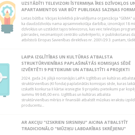
UZSTĀDĪTI TELEVIZORI ĪSTERMIŅA ĪRES DZĪVOKĻOS U
APARTAMENTOS VAR BŪT PUBLISKAS SAZIŅAS FORM
Lietas būtība: Vācijas kolektīvā pārvaldījuma organizācija "GEMA" u
ka daudzdzīvokļu nama apsaimniekotāja darbība, iznomājot 18 m
dzīvokļus un uzstādot tajos televizorus, kas veic televīzijas progr
pārraides, neizmantojot centrālo uztvērējierīci, ir publiskošanas d
atbilstoši Eiropas Savienības direktīvas nr. 2001/29 3. pantam, tādēj
LAIPA IZGLĪTĪBAS UN KULTŪRAS ATBALSTA
STRUKTŪRVIENĪBAS PAPLAŠINĀTĀS KOMISIJAS SĒDĒ
IZVĒRTĒTI 9 PIETEIKUMI UN ATBALSTĪTI 4 PROJEKTI
2024. gada 24. jūlijā norisinājās LaIPA Izglītības un kultūras atbalst
struktūrvienības (KI fonda) paplašinātās komisijas sēde, kuras laikā
izskatīti konkursa II kārtai iesniegtie 9 projektu pieteikumi par kopē
summu 99 845,00 eiro. Izglītības un kultūras atbalsta
struktūrvienības mērķis ir finansiāli atbalstīt mūzikas ierakstu izpild
producentu...
AR AKCIJU "IZSKRIEN SIRSNIŅU" AICINA ATBALSTĪT
TRADICIONĀLO "MŪZIĶU LABDARĪBAS SKRĒJIENU"