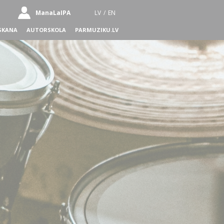
ManaLaIPA
LV
/
EN
SKANA
AUTORSKOLA
PARMUZIKU.LV