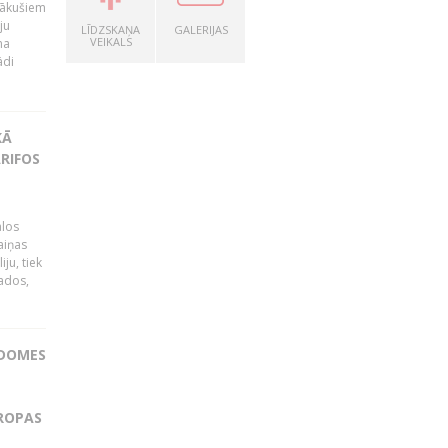
nākušiem
ju
LĪDZSKAŅA
GALERIJAS
VEIKALS
na
ādi
KĀ
RIFOS
ālos
aiņas
ju, tiek
vados,
ADOMES
IROPAS