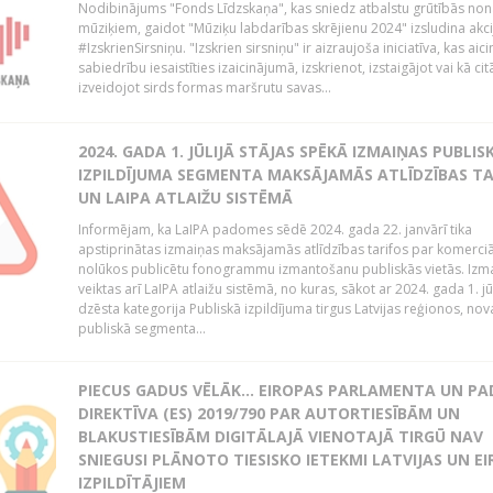
Nodibinājums "Fonds Līdzskaņa", kas sniedz atbalstu grūtībās no
mūziķiem, gaidot "Mūziķu labdarības skrējienu 2024" izsludina akci
#IzskrienSirsniņu. "Izskrien sirsniņu" ir aizraujoša iniciatīva, kas aici
sabiedrību iesaistīties izaicinājumā, izskrienot, izstaigājot vai kā cit
izveidojot sirds formas maršrutu savas...
2024. GADA 1. JŪLIJĀ STĀJAS SPĒKĀ IZMAIŅAS PUBLIS
IZPILDĪJUMA SEGMENTA MAKSĀJAMĀS ATLĪDZĪBAS TA
UN LAIPA ATLAIŽU SISTĒMĀ
Informējam, ka LaIPA padomes sēdē 2024. gada 22. janvārī tika
apstiprinātas izmaiņas maksājamās atlīdzības tarifos par komerci
nolūkos publicētu fonogrammu izmantošanu publiskās vietās. Izm
veiktas arī LaIPA atlaižu sistēmā, no kuras, sākot ar 2024. gada 1. jūli
dzēsta kategorija Publiskā izpildījuma tirgus Latvijas reģionos, no
publiskā segmenta...
PIECUS GADUS VĒLĀK... EIROPAS PARLAMENTA UN P
DIREKTĪVA (ES) 2019/790 PAR AUTORTIESĪBĀM UN
BLAKUSTIESĪBĀM DIGITĀLAJĀ VIENOTAJĀ TIRGŪ NAV
SNIEGUSI PLĀNOTO TIESISKO IETEKMI LATVIJAS UN E
IZPILDĪTĀJIEM