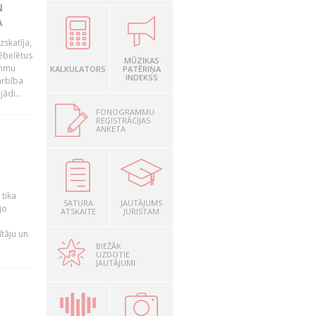
N
A
zskatīja,
ēbelētus
MŪZIKAS
ammu
KALKULATORS
PATĒRIŅA
INDEKSS
arbība
ādi...
FONOGRAMMU
REĢISTRĀCIJAS
ANKETA
a
 tika
SATURA
JAUTĀJUMS
jo
ATSKAITE
JURISTAM
ītāju un
BIEŽĀK
UZDOTIE
JAUTĀJUMI