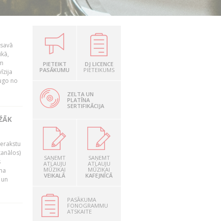
 savā
ikā,
am
PIETEIKT
DJ LICENCE
PASĀKUMU
PIETEIKUMS
īzija
dugo no
ZELTA UN
PLATĪNA
SERTIFIKĀCIJA
EŽĀK
ierakstu
kanālos)
SAŅEMT
SAŅEMT
s
ATĻAUJU
ATĻAUJU
MŪZIKAI
MŪZIKAI
uma
VEIKALĀ
KAFEJNĪCĀ
 un
PASĀKUMA
FONOGRAMMU
ATSKAITE