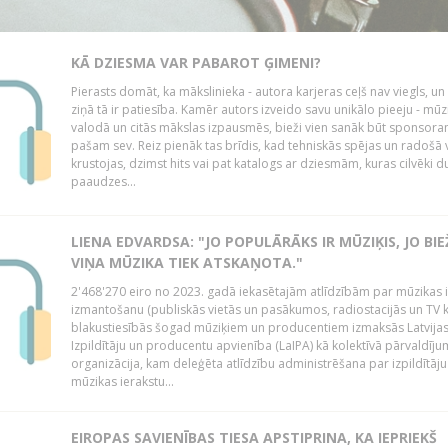
KĀ DZIESMA VAR PABAROT ĢIMENI?
Pierasts domāt, ka mākslinieka - autora karjeras ceļš nav viegls, un
ziņā tā ir patiesība. Kamēr autors izveido savu unikālo pieeju - mūz
valodā un citās mākslas izpausmēs, bieži vien sanāk būt sponsor
pašam sev. Reiz pienāk tas brīdis, kad tehniskās spējas un radošā v
krustojas, dzimst hits vai pat katalogs ar dziesmām, kuras cilvēki 
paaudzes...
LIENA EDVARDSA: "JO POPULĀRĀKS IR MŪZIĶIS, JO BI
VIŅA MŪZIKA TIEK ATSKAŅOTA."
2'468'270 eiro no 2023. gadā iekasētajām atlīdzībām par mūzikas 
izmantošanu (publiskās vietās un pasākumos, radiostacijās un TV 
blakustiesībās šogad mūziķiem un producentiem izmaksās Latvija
Izpildītāju un producentu apvienība (LaIPA) kā kolektīvā pārvaldīj
organizācija, kam deleģēta atlīdzību administrēšana par izpildītāju
mūzikas ierakstu...
EIROPAS SAVIENĪBAS TIESA APSTIPRINA, KA IEPRIEKŠ