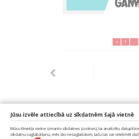
«
1
..
Jūsu izvēle attiecībā uz sīkdatnēm šajā vietnē
LAIPA
ES IZMANTOJU MŪZIKU
Mūsu tīmekļa vietne izmanto sīkdatnes (cookies), lai analizētu datuplūsmu
ES RADU MŪZIKU
sīkdatņu saglabāšanu, mēs tās nesaglabāsim, taču tas var ietekmēt dažu 
AKTUALITĀTES