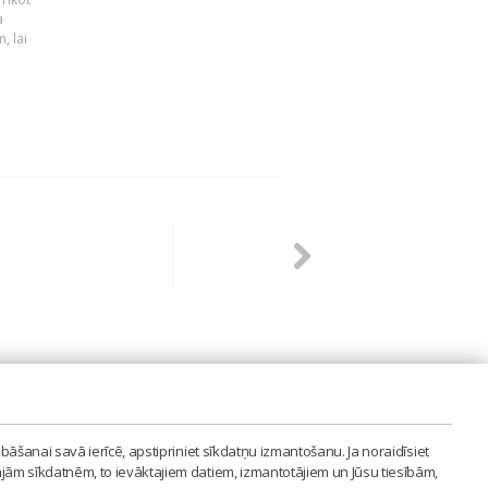
a
, lai
PVIENĪBA'
bāšanai savā ierīcē, apstipriniet sīkdatņu izmantošanu. Ja noraidīsiet
LAIPA.ORG
ajām sīkdatnēm, to ievāktajiem datiem, izmantotājiem un Jūsu tiesībām,