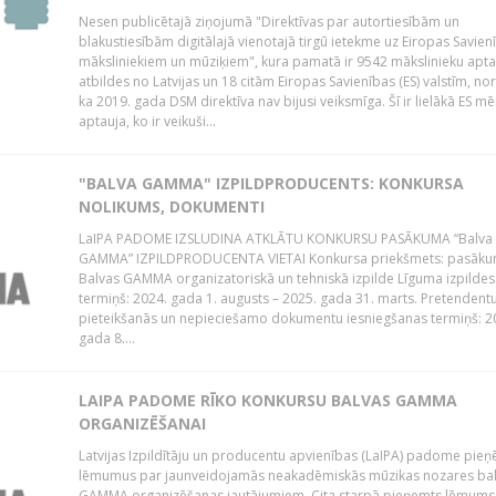
Nesen publicētajā ziņojumā "Direktīvas par autortiesībām un
blakustiesībām digitālajā vienotajā tirgū ietekme uz Eiropas Savien
māksliniekiem un mūziķiem", kura pamatā ir 9542 mākslinieku apta
atbildes no Latvijas un 18 citām Eiropas Savienības (ES) valstīm, nor
ka 2019. gada DSM direktīva nav bijusi veiksmīga. Šī ir lielākā ES m
aptauja, ko ir veikuši...
"BALVA GAMMA" IZPILDPRODUCENTS: KONKURSA
NOLIKUMS, DOKUMENTI
LaIPA PADOME IZSLUDINA ATKLĀTU KONKURSU PASĀKUMA “Balva
GAMMA” IZPILDPRODUCENTA VIETAI Konkursa priekšmets: pasāk
Balvas GAMMA organizatoriskā un tehniskā izpilde Līguma izpildes
termiņš: 2024. gada 1. augusts – 2025. gada 31. marts. Pretendent
pieteikšanās un nepieciešamo dokumentu iesniegšanas termiņš: 2
gada 8....
LAIPA PADOME RĪKO KONKURSU BALVAS GAMMA
ORGANIZĒŠANAI
Latvijas Izpildītāju un producentu apvienības (LaIPA) padome pie
lēmumus par jaunveidojamās neakadēmiskās mūzikas nozares ba
GAMMA organizēšanas jautājumiem. Cita starpā pieņemts lēmums 