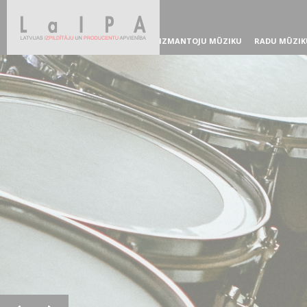
IZMANTOJU MŪZIKU
RADU MŪZIK