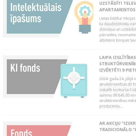
UZSTĀDĪTI TELEV
APARTAMENTOS V
Lietas būtība: Vācija
ka daudzdzīvokļu na
dzīvokļus un uzstādot
pārraides, neizmantoj
atbilstoši Eiropas Sav
LAIPA IZGLĪTĪB
STRUKTŪRVIENĪB
IZVĒRTĒTI 9 PIE
2024. gada 24. jūlijā 
struktūrvienības (KI f
izskatīti konkursa II 
summu 99 845,00 eiro.
struktūrvienības mērķi
producentu...
AR AKCIJU "IZSK
TRADICIONĀLO "