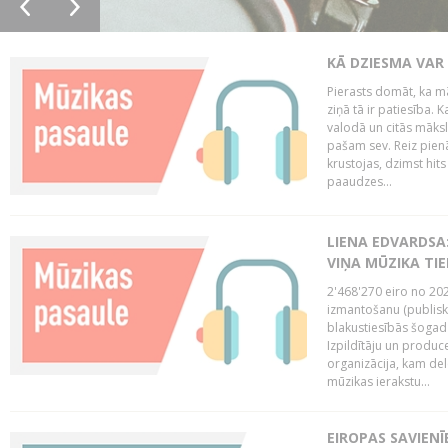
KĀ DZIESMA VAR
Pierasts domāt, ka mā
ziņā tā ir patiesība. 
valodā un citās māks
pašam sev. Reiz pienā
krustojas, dzimst hit
paaudzes...
LIENA EDVARDSA:
VIŅA MŪZIKA TI
2'468'270 eiro no 20
izmantošanu (publisk
blakustiesībās šogad
Izpildītāju un produc
organizācija, kam del
mūzikas ierakstu...
EIROPAS SAVIENĪ