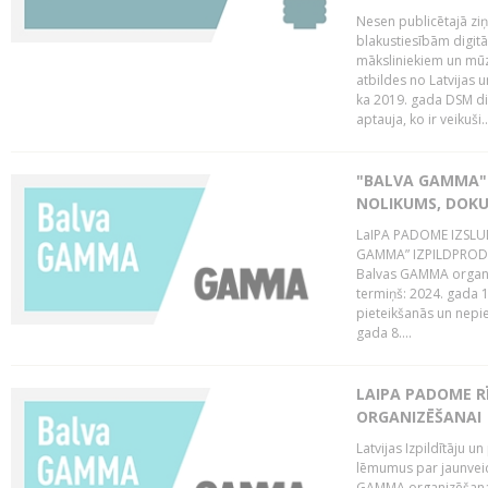
Nesen publicētajā zi
blakustiesībām digitā
māksliniekiem un mūz
atbildes no Latvijas u
ka 2019. gada DSM dir
aptauja, ko ir veikuši..
"BALVA GAMMA"
NOLIKUMS, DOK
LaIPA PADOME IZSL
GAMMA” IZPILDPRODU
Balvas GAMMA organiz
termiņš: 2024. gada 1
pieteikšanās un nepi
gada 8....
LAIPA PADOME 
ORGANIZĒŠANAI
Latvijas Izpildītāju
lēmumus par jaunvei
GAMMA organizēšanas