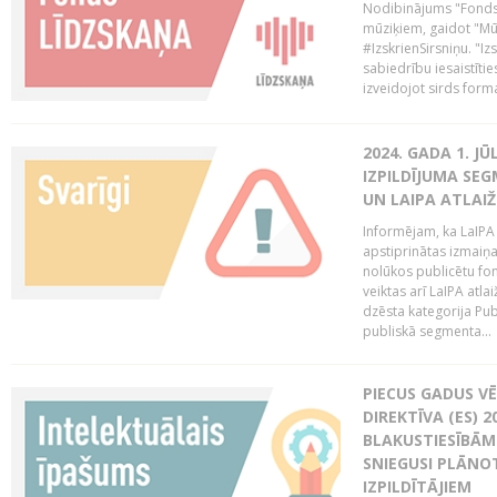
Nodibinājums "Fonds 
mūziķiem, gaidot "Mūz
#IzskrienSirsniņu. "Izs
sabiedrību iesaistīties
izveidojot sirds form
2024. GADA 1. J
IZPILDĪJUMA SE
UN LAIPA ATLAI
Informējam, ka LaIPA
apstiprinātas izmaiņ
nolūkos publicētu fo
veiktas arī LaIPA atlai
dzēsta kategorija Pub
publiskā segmenta...
PIECUS GADUS V
DIREKTĪVA (ES) 
BLAKUSTIESĪBĀM
SNIEGUSI PLĀNOT
IZPILDĪTĀJIEM