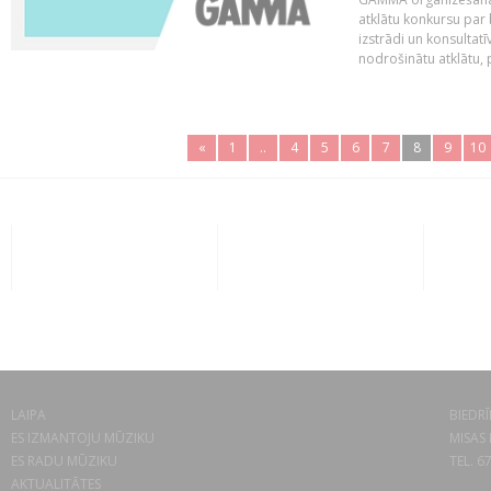
atklātu konkursu par
izstrādi un konsultat
nodrošinātu atklātu, 
«
1
..
4
5
6
7
8
9
10
LAIPA
BIEDRĪ
ES IZMANTOJU MŪZIKU
MISAS 
ES RADU MŪZIKU
TEL. 6
AKTUALITĀTES