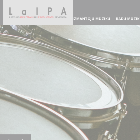
IZMANTOJU MŪZIKU
RADU MŪZIK