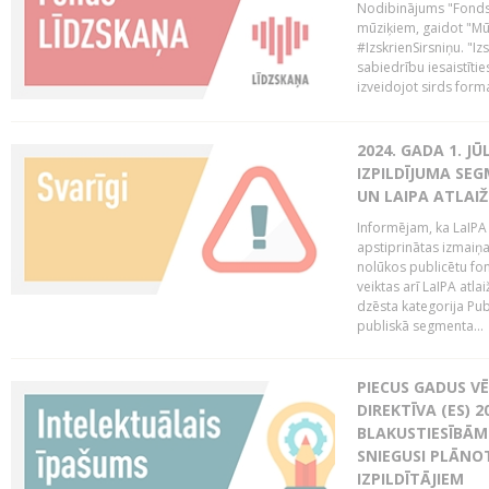
Nodibinājums "Fonds 
mūziķiem, gaidot "Mūz
#IzskrienSirsniņu. "Izs
sabiedrību iesaistīties
izveidojot sirds form
2024. GADA 1. J
IZPILDĪJUMA SE
UN LAIPA ATLAI
Informējam, ka LaIPA
apstiprinātas izmaiņ
nolūkos publicētu fo
veiktas arī LaIPA atlai
dzēsta kategorija Pub
publiskā segmenta...
PIECUS GADUS V
DIREKTĪVA (ES) 
BLAKUSTIESĪBĀM
SNIEGUSI PLĀNOT
IZPILDĪTĀJIEM