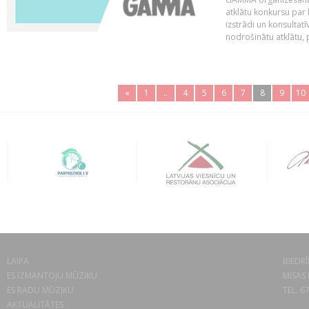
atklātu konkursu par
izstrādi un konsultat
nodrošinātu atklātu, 
«
1
..
4
5
6
7
8
9
10
LAIPA
BIEDRĪ
ES IZMANTOJU MŪZIKU
MISAS 
ES RADU MŪZIKU
TEL. 6
AKTUALITĀTES