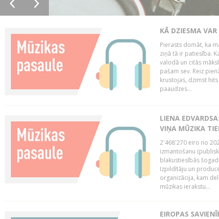
KĀ DZIESMA VAR
Pierasts domāt, ka mā
ziņā tā ir patiesība. 
valodā un citās māks
pašam sev. Reiz pienā
krustojas, dzimst hit
paaudzes...
LIENA EDVARDSA:
VIŅA MŪZIKA TI
2'468'270 eiro no 20
izmantošanu (publisk
blakustiesībās šogad
Izpildītāju un produc
organizācija, kam del
mūzikas ierakstu...
EIROPAS SAVIENĪ