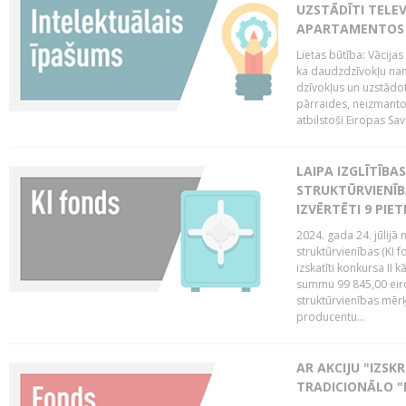
UZSTĀDĪTI TELEV
APARTAMENTOS V
Lietas būtība: Vācija
ka daudzdzīvokļu na
dzīvokļus un uzstādot
pārraides, neizmantoj
atbilstoši Eiropas Sav
LAIPA IZGLĪTĪB
STRUKTŪRVIENĪB
IZVĒRTĒTI 9 PIE
2024. gada 24. jūlijā 
struktūrvienības (KI f
izskatīti konkursa II 
summu 99 845,00 eiro.
struktūrvienības mērķi
producentu...
AR AKCIJU "IZSK
TRADICIONĀLO "