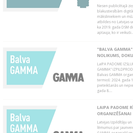
Nesen publicētajā zi
blakustiesībām digitā
māksliniekiem un mūz
atbildes no Latvijas u
ka 2019. gada DSM dir
aptauja, ko ir veikuši..
"BALVA GAMMA"
NOLIKUMS, DOK
LaIPA PADOME IZSL
GAMMA” IZPILDPRODU
Balvas GAMMA organiz
termiņš: 2024. gada 1
pieteikšanās un nepi
gada 8....
LAIPA PADOME 
ORGANIZĒŠANAI
Latvijas Izpildītāju
lēmumus par jaunvei
GAMMA organizēšanas