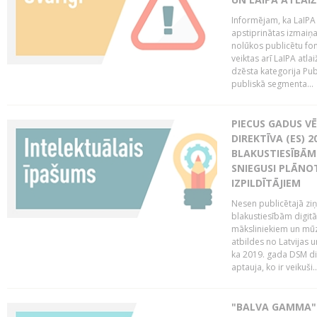
Informējam, ka LaIPA
apstiprinātas izmaiņ
nolūkos publicētu fo
veiktas arī LaIPA atlai
dzēsta kategorija Pub
publiskā segmenta...
PIECUS GADUS V
DIREKTĪVA (ES) 
BLAKUSTIESĪBĀM
SNIEGUSI PLĀNOT
IZPILDĪTĀJIEM
Nesen publicētajā zi
blakustiesībām digitā
māksliniekiem un mūz
atbildes no Latvijas u
ka 2019. gada DSM dir
aptauja, ko ir veikuši..
"BALVA GAMMA"