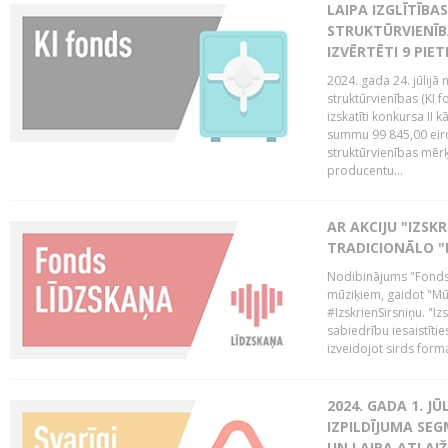
LAIPA IZGLĪTĪB
STRUKTŪRVIENĪB
IZVĒRTĒTI 9 PIE
2024. gada 24. jūlijā 
struktūrvienības (KI f
izskatīti konkursa II 
summu 99 845,00 eiro.
struktūrvienības mērķi
producentu...
AR AKCIJU "IZSK
TRADICIONĀLO "
Nodibinājums "Fonds 
mūziķiem, gaidot "Mūz
#IzskrienSirsniņu. "Izs
sabiedrību iesaistīties
izveidojot sirds form
2024. GADA 1. J
IZPILDĪJUMA SE
UN LAIPA ATLAI