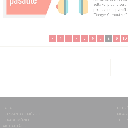
zelta vai platīna sertif
producentu apvienība
"Ranger Computers", 
«
1
..
4
5
6
7
8
9
10
LAIPA
BIEDRĪ
ES IZMANTOJU MŪZIKU
MISAS 
ES RADU MŪZIKU
TEL. 6
AKTUALITĀTES