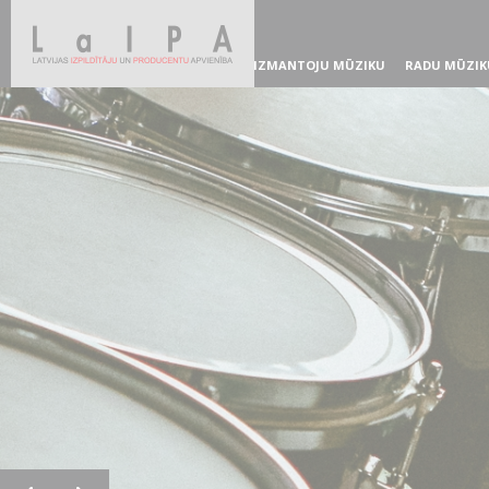
IZMANTOJU MŪZIKU
RADU MŪZIK