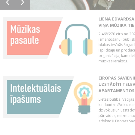
LIENA EDVARDSA:
VIŅA MŪZIKA TI
2'468'270 eiro no 20
izmantošanu (publisk
blakustiesībās šogad
Izpildītāju un produc
organizācija, kam del
mūzikas ierakstu...
EIROPAS SAVIENĪ
UZSTĀDĪTI TELEV
APARTAMENTOS V
Lietas būtība: Vācija
ka daudzdzīvokļu na
dzīvokļus un uzstādot
pārraides, neizmantoj
atbilstoši Eiropas Sav