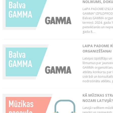
NOLIKUMS, DOK
LaIPA PADOME IZSL
GAMMA” IZPILDPRODU
Balvas GAMMA organiz
termiņš: 2024. gada 1
pieteikšanās un nepi
gada 8....
LAIPA PADOME 
ORGANIZĒŠANAI
Latvijas Izpildītāju
lēmumus par jaunvei
GAMMA organizēšanas
atklātu konkursu par
izstrādi un konsultat
nodrošinātu atklātu, 
KĀ MŪZIKAS STR
NOZARI LATVIJĀ?
Latvijā radītiem mūzik
janvāri un sasnieguši