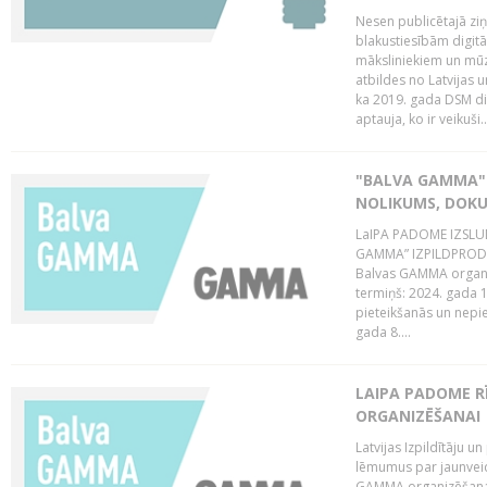
Nesen publicētajā zi
blakustiesībām digitā
māksliniekiem un mūz
atbildes no Latvijas u
ka 2019. gada DSM dir
aptauja, ko ir veikuši..
"BALVA GAMMA"
NOLIKUMS, DOK
LaIPA PADOME IZSL
GAMMA” IZPILDPRODU
Balvas GAMMA organiz
termiņš: 2024. gada 1
pieteikšanās un nepi
gada 8....
LAIPA PADOME 
ORGANIZĒŠANAI
Latvijas Izpildītāju
lēmumus par jaunvei
GAMMA organizēšanas