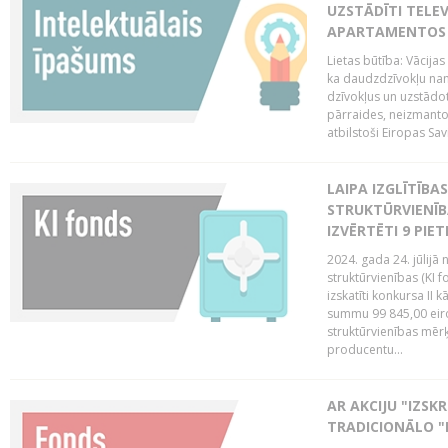
UZSTĀDĪTI TELEV
APARTAMENTOS V
Lietas būtība: Vācija
ka daudzdzīvokļu na
dzīvokļus un uzstādot
pārraides, neizmantoj
atbilstoši Eiropas Sav
LAIPA IZGLĪTĪB
STRUKTŪRVIENĪB
IZVĒRTĒTI 9 PIE
2024. gada 24. jūlijā 
struktūrvienības (KI f
izskatīti konkursa II 
summu 99 845,00 eiro.
struktūrvienības mērķi
producentu...
AR AKCIJU "IZSK
TRADICIONĀLO "