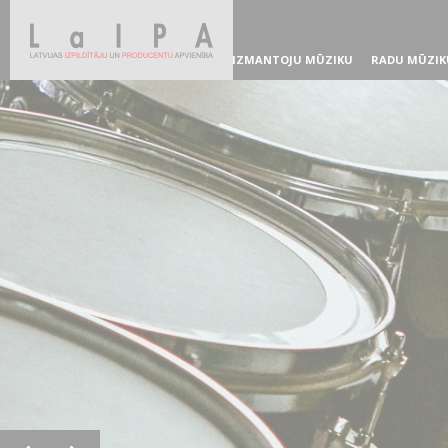
IZMANTOJU MŪZIKU
RADU MŪZIK