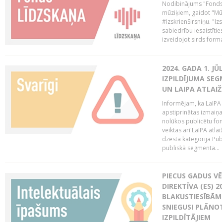
Nodibinājums "Fonds 
mūziķiem, gaidot "Mūz
#IzskrienSirsniņu. "Izs
sabiedrību iesaistīties
izveidojot sirds form
2024. GADA 1. J
IZPILDĪJUMA SE
UN LAIPA ATLAI
Informējam, ka LaIPA
apstiprinātas izmaiņ
nolūkos publicētu fo
veiktas arī LaIPA atlai
dzēsta kategorija Pub
publiskā segmenta...
PIECUS GADUS V
DIREKTĪVA (ES) 
BLAKUSTIESĪBĀM
SNIEGUSI PLĀNOT
IZPILDĪTĀJIEM