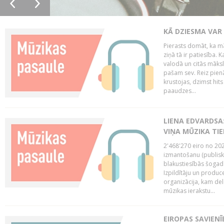
KĀ DZIESMA VAR
Pierasts domāt, ka mā
ziņā tā ir patiesība. 
valodā un citās māks
pašam sev. Reiz pienā
krustojas, dzimst hit
paaudzes...
LIENA EDVARDSA:
VIŅA MŪZIKA TI
2'468'270 eiro no 20
izmantošanu (publisk
blakustiesībās šogad
Izpildītāju un produc
organizācija, kam del
mūzikas ierakstu...
EIROPAS SAVIENĪ