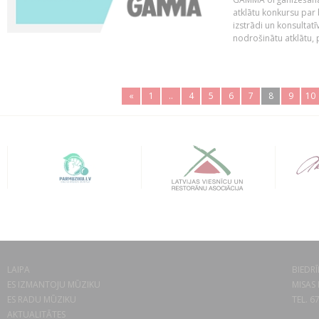
atklātu konkursu par
izstrādi un konsultat
nodrošinātu atklātu, 
«
1
..
4
5
6
7
8
9
10
LAIPA
BIEDRĪ
ES IZMANTOJU MŪZIKU
MISAS 
ES RADU MŪZIKU
TEL. 6
AKTUALITĀTES