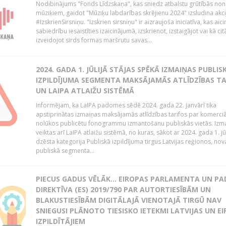
Nodibinājums "Fonds Līdzskaņa", kas sniedz atbalstu grūtībās no
mūziķiem, gaidot "Mūziķu labdarības skrējienu 2024" izsludina akci
#IzskrienSirsniņu. "Izskrien sirsniņu" ir aizraujoša iniciatīva, kas aici
sabiedrību iesaistīties izaicinājumā, izskrienot, izstaigājot vai kā cit
izveidojot sirds formas maršrutu savas...
2024. GADA 1. JŪLIJĀ STĀJAS SPĒKĀ IZMAIŅAS PUBLIS
IZPILDĪJUMA SEGMENTA MAKSĀJAMĀS ATLĪDZĪBAS TA
UN LAIPA ATLAIŽU SISTĒMĀ
Informējam, ka LaIPA padomes sēdē 2024. gada 22. janvārī tika
apstiprinātas izmaiņas maksājamās atlīdzības tarifos par komerci
nolūkos publicētu fonogrammu izmantošanu publiskās vietās. Izm
veiktas arī LaIPA atlaižu sistēmā, no kuras, sākot ar 2024. gada 1. jūli
dzēsta kategorija Publiskā izpildījuma tirgus Latvijas reģionos, no
publiskā segmenta...
PIECUS GADUS VĒLĀK... EIROPAS PARLAMENTA UN P
DIREKTĪVA (ES) 2019/790 PAR AUTORTIESĪBĀM UN
BLAKUSTIESĪBĀM DIGITĀLAJĀ VIENOTAJĀ TIRGŪ NAV
SNIEGUSI PLĀNOTO TIESISKO IETEKMI LATVIJAS UN E
IZPILDĪTĀJIEM