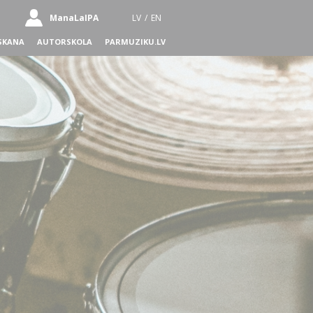
ManaLaIPA
LV
/
EN
SKANA
AUTORSKOLA
PARMUZIKU.LV