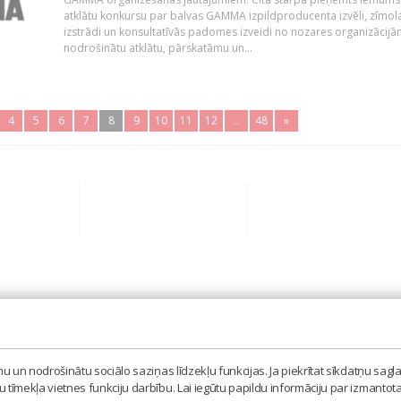
atklātu konkursu par balvas GAMMA izpildproducenta izvēli, zīmol
izstrādi un konsultatīvās padomes izveidi no nozares organizācijām
nodrošinātu atklātu, pārskatāmu un...
4
5
6
7
8
9
10
11
12
..
48
»
BIEDRĪBA 'LATVIJAS IZPILDĪTĀJU UN PRODUCENTU A
MISAS IELA 3, RĪGA, LV – 1058
 un nodrošinātu sociālo saziņas līdzekļu funkcijas. Ja piekrītat sīkdatņu sagla
TEL. 67605023, MOB. 20398873, E-PASTS: LAIPA[AT]
tīmekļa vietnes funkciju darbību. Lai iegūtu papildu informāciju par izmantot