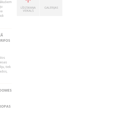
nākušiem
ju
LĪDZSKAŅA
GALERIJAS
VEIKALS
na
ādi
KĀ
RIFOS
ālos
aiņas
ju, tiek
vados,
ADOMES
IROPAS