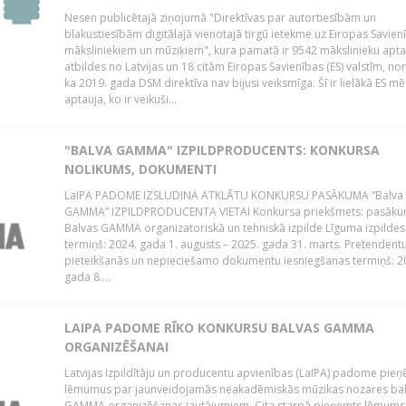
Nesen publicētajā ziņojumā "Direktīvas par autortiesībām un
blakustiesībām digitālajā vienotajā tirgū ietekme uz Eiropas Savien
māksliniekiem un mūziķiem", kura pamatā ir 9542 mākslinieku apta
atbildes no Latvijas un 18 citām Eiropas Savienības (ES) valstīm, nor
ka 2019. gada DSM direktīva nav bijusi veiksmīga. Šī ir lielākā ES m
aptauja, ko ir veikuši...
"BALVA GAMMA" IZPILDPRODUCENTS: KONKURSA
NOLIKUMS, DOKUMENTI
LaIPA PADOME IZSLUDINA ATKLĀTU KONKURSU PASĀKUMA “Balva
GAMMA” IZPILDPRODUCENTA VIETAI Konkursa priekšmets: pasāk
Balvas GAMMA organizatoriskā un tehniskā izpilde Līguma izpildes
termiņš: 2024. gada 1. augusts – 2025. gada 31. marts. Pretendent
pieteikšanās un nepieciešamo dokumentu iesniegšanas termiņš: 2
gada 8....
LAIPA PADOME RĪKO KONKURSU BALVAS GAMMA
ORGANIZĒŠANAI
Latvijas Izpildītāju un producentu apvienības (LaIPA) padome pie
lēmumus par jaunveidojamās neakadēmiskās mūzikas nozares ba
GAMMA organizēšanas jautājumiem. Cita starpā pieņemts lēmums 