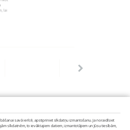
a
, lai
PVIENĪBA'
bāšanai savā ierīcē, apstipriniet sīkdatņu izmantošanu. Ja noraidīsiet
LAIPA.ORG
ajām sīkdatnēm, to ievāktajiem datiem, izmantotājiem un Jūsu tiesībām,