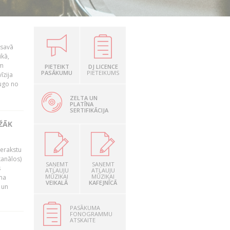
 savā
ikā,
am
PIETEIKT
DJ LICENCE
PASĀKUMU
PIETEIKUMS
īzija
dugo no
ZELTA UN
PLATĪNA
SERTIFIKĀCIJA
EŽĀK
ierakstu
kanālos)
SAŅEMT
SAŅEMT
s
ATĻAUJU
ATĻAUJU
MŪZIKAI
MŪZIKAI
uma
VEIKALĀ
KAFEJNĪCĀ
 un
PASĀKUMA
FONOGRAMMU
ATSKAITE