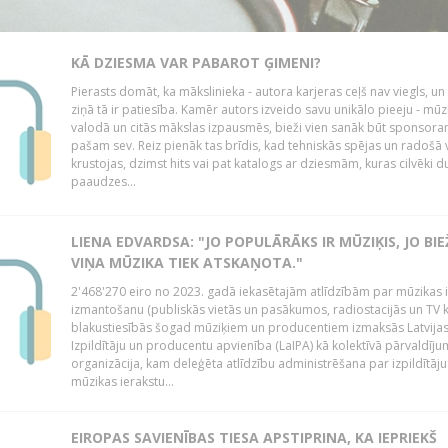
KĀ DZIESMA VAR PABAROT ĢIMENI?
Pierasts domāt, ka mākslinieka - autora karjeras ceļš nav viegls, un
ziņā tā ir patiesība. Kamēr autors izveido savu unikālo pieeju - mūz
valodā un citās mākslas izpausmēs, bieži vien sanāk būt sponsor
pašam sev. Reiz pienāk tas brīdis, kad tehniskās spējas un radošā v
krustojas, dzimst hits vai pat katalogs ar dziesmām, kuras cilvēki 
paaudzes...
LIENA EDVARDSA: "JO POPULĀRĀKS IR MŪZIĶIS, JO BI
VIŅA MŪZIKA TIEK ATSKAŅOTA."
2'468'270 eiro no 2023. gadā iekasētajām atlīdzībām par mūzikas 
izmantošanu (publiskās vietās un pasākumos, radiostacijās un TV 
blakustiesībās šogad mūziķiem un producentiem izmaksās Latvija
Izpildītāju un producentu apvienība (LaIPA) kā kolektīvā pārvaldīj
organizācija, kam deleģēta atlīdzību administrēšana par izpildītāju
mūzikas ierakstu...
EIROPAS SAVIENĪBAS TIESA APSTIPRINA, KA IEPRIEKŠ