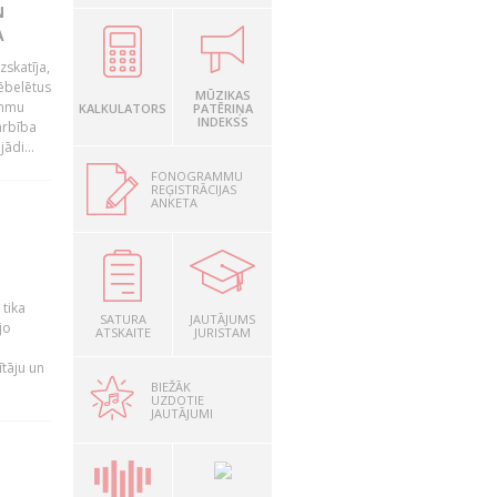
N
A
zskatīja,
ēbelētus
MŪZIKAS
ammu
KALKULATORS
PATĒRIŅA
INDEKSS
arbība
ādi...
FONOGRAMMU
REĢISTRĀCIJAS
ANKETA
a
 tika
SATURA
JAUTĀJUMS
jo
ATSKAITE
JURISTAM
ītāju un
BIEŽĀK
UZDOTIE
JAUTĀJUMI