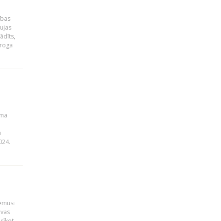
ības
ujas
ādīts,
ēroga
uma
u
024.
ņēmusi
lvas
rīkot