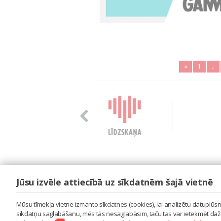
«
1
..
Jūsu izvēle attiecībā uz sīkdatnēm šajā vietnē
LAIPA
ES IZMANTOJU MŪZIKU
Mūsu tīmekļa vietne izmanto sīkdatnes (cookies), lai analizētu datuplūsmu
ES RADU MŪZIKU
sīkdatņu saglabāšanu, mēs tās nesaglabāsim, taču tas var ietekmēt dažu 
AKTUALITĀTES