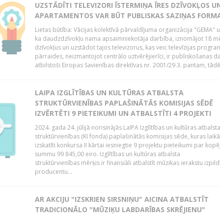
UZSTĀDĪTI TELEVIZORI ĪSTERMIŅA ĪRES DZĪVOKĻOS U
APARTAMENTOS VAR BŪT PUBLISKAS SAZIŅAS FORM
Lietas būtība: Vācijas kolektīvā pārvaldījuma organizācija "GEMA" u
ka daudzdzīvokļu nama apsaimniekotāja darbība, iznomājot 18 m
dzīvokļus un uzstādot tajos televizorus, kas veic televīzijas progr
pārraides, neizmantojot centrālo uztvērējierīci, ir publiskošanas d
atbilstoši Eiropas Savienības direktīvas nr. 2001/29 3. pantam, tādēj
LAIPA IZGLĪTĪBAS UN KULTŪRAS ATBALSTA
STRUKTŪRVIENĪBAS PAPLAŠINĀTĀS KOMISIJAS SĒDĒ
IZVĒRTĒTI 9 PIETEIKUMI UN ATBALSTĪTI 4 PROJEKTI
2024. gada 24. jūlijā norisinājās LaIPA Izglītības un kultūras atbalst
struktūrvienības (KI fonda) paplašinātās komisijas sēde, kuras laikā
izskatīti konkursa II kārtai iesniegtie 9 projektu pieteikumi par kopē
summu 99 845,00 eiro. Izglītības un kultūras atbalsta
struktūrvienības mērķis ir finansiāli atbalstīt mūzikas ierakstu izpild
producentu...
AR AKCIJU "IZSKRIEN SIRSNIŅU" AICINA ATBALSTĪT
TRADICIONĀLO "MŪZIĶU LABDARĪBAS SKRĒJIENU"