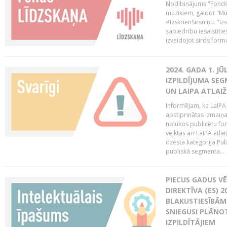
Nodibinājums "Fonds 
mūziķiem, gaidot "Mūz
#IzskrienSirsniņu. "Izs
sabiedrību iesaistīties
izveidojot sirds form
2024. GADA 1. J
IZPILDĪJUMA SE
UN LAIPA ATLAI
Informējam, ka LaIPA
apstiprinātas izmaiņ
nolūkos publicētu fo
veiktas arī LaIPA atlai
dzēsta kategorija Pub
publiskā segmenta...
PIECUS GADUS V
DIREKTĪVA (ES) 
BLAKUSTIESĪBĀM
SNIEGUSI PLĀNOT
IZPILDĪTĀJIEM