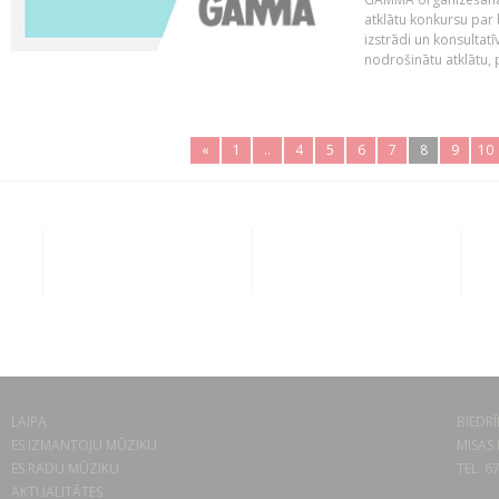
atklātu konkursu par
izstrādi un konsultat
nodrošinātu atklātu, 
«
1
..
4
5
6
7
8
9
10
LAIPA
BIEDRĪ
ES IZMANTOJU MŪZIKU
MISAS 
ES RADU MŪZIKU
TEL. 6
AKTUALITĀTES