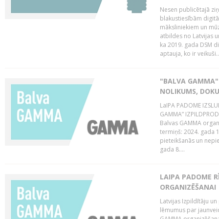
Nesen publicētajā zi
blakustiesībām digitā
māksliniekiem un mūz
atbildes no Latvijas u
ka 2019. gada DSM dir
aptauja, ko ir veikuši..
"BALVA GAMMA"
NOLIKUMS, DOK
LaIPA PADOME IZSL
GAMMA” IZPILDPRODU
Balvas GAMMA organiz
termiņš: 2024. gada 1
pieteikšanās un nepi
gada 8....
LAIPA PADOME 
ORGANIZĒŠANAI
Latvijas Izpildītāju
lēmumus par jaunvei
GAMMA organizēšanas