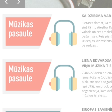
KĀ DZIESMA VAR
Pierasts domāt, ka mā
ziņā tā ir patiesība. 
valodā un citās māks
pašam sev. Reiz pienā
krustojas, dzimst hit
paaudzes...
LIENA EDVARDSA:
VIŅA MŪZIKA TI
2'468'270 eiro no 20
izmantošanu (publisk
blakustiesībās šogad
Izpildītāju un produc
organizācija, kam del
mūzikas ierakstu...
EIROPAS SAVIENĪ