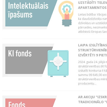
UZSTĀDĪTI TELEV
APARTAMENTOS V
Lietas būtība: Vācija
ka daudzdzīvokļu na
dzīvokļus un uzstādot
pārraides, neizmantoj
atbilstoši Eiropas Sav
LAIPA IZGLĪTĪB
STRUKTŪRVIENĪB
IZVĒRTĒTI 9 PIE
2024. gada 24. jūlijā 
struktūrvienības (KI f
izskatīti konkursa II 
summu 99 845,00 eiro.
struktūrvienības mērķi
producentu...
AR AKCIJU "IZSK
TRADICIONĀLO "