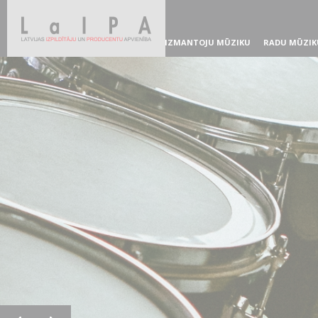
IZMANTOJU MŪZIKU
RADU MŪZIK