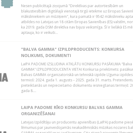
Nesen publicētajā ziņojumā "Direktīvas par autortiesībām un
blakustiesībām digitālajā vienotajā tirgū ietekme uz Eiropas Savien
māksliniekiem un mūziķiem", kura pamatā ir 9542 mākslinieku apta
atbildes no Latvijas un 18 citām Eiropas Savienības (ES) valstīm, nor
ka 2019. gada DSM direktīva nav bijusi veiksmīga. Šī ir lielākā ES m
aptauja, ko ir veikuši...
"BALVA GAMMA" IZPILDPRODUCENTS: KONKURSA
NOLIKUMS, DOKUMENTI
LaIPA PADOME IZSLUDINA ATKLĀTU KONKURSU PASĀKUMA “Balva
GAMMA” IZPILDPRODUCENTA VIETAI Konkursa priekšmets: pasāk
Balvas GAMMA organizatoriskā un tehniskā izpilde Līguma izpildes
termiņš: 2024. gada 1. augusts – 2025. gada 31. marts. Pretendent
pieteikšanās un nepieciešamo dokumentu iesniegšanas termiņš: 2
gada 8....
LAIPA PADOME RĪKO KONKURSU BALVAS GAMMA
ORGANIZĒŠANAI
Latvijas Izpildītāju un producentu apvienības (LaIPA) padome pie
lēmumus par jaunveidojamās neakadēmiskās mūzikas nozares ba
GAMMA organizēšanas jautājumiem. Cita starpā pieņemts lēmums 