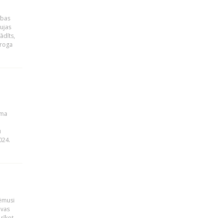
ības
ujas
ādīts,
ēroga
uma
u
024.
ņēmusi
lvas
rīkot