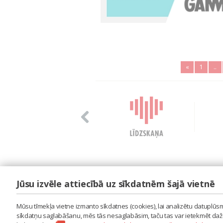
«
1
..
Jūsu izvēle attiecībā uz sīkdatnēm šajā vietnē
LAIPA
ES IZMANTOJU MŪZIKU
Mūsu tīmekļa vietne izmanto sīkdatnes (cookies), lai analizētu datuplūsmu
ES RADU MŪZIKU
sīkdatņu saglabāšanu, mēs tās nesaglabāsim, taču tas var ietekmēt dažu 
AKTUALITĀTES