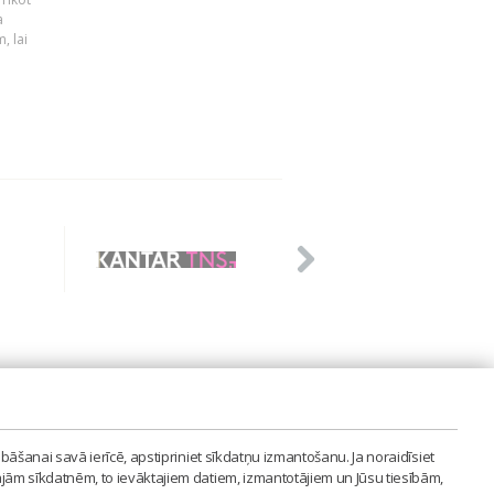
a
, lai
PVIENĪBA'
bāšanai savā ierīcē, apstipriniet sīkdatņu izmantošanu. Ja noraidīsiet
LAIPA.ORG
ajām sīkdatnēm, to ievāktajiem datiem, izmantotājiem un Jūsu tiesībām,