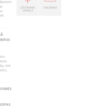
nākušiem
ju
LĪDZSKAŅA
GALERIJAS
VEIKALS
na
ādi
KĀ
RIFOS
ālos
aiņas
ju, tiek
vados,
ADOMES
IROPAS