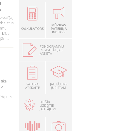
N
A
zskatīja,
ēbelētus
MŪZIKAS
ammu
KALKULATORS
PATĒRIŅA
INDEKSS
arbība
ādi...
FONOGRAMMU
REĢISTRĀCIJAS
ANKETA
a
 tika
SATURA
JAUTĀJUMS
jo
ATSKAITE
JURISTAM
ītāju un
BIEŽĀK
UZDOTIE
JAUTĀJUMI