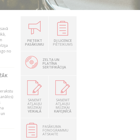
 savā
ikā,
am
PIETEIKT
DJ LICENCE
PASĀKUMU
PIETEIKUMS
īzija
dugo no
ZELTA UN
PLATĪNA
SERTIFIKĀCIJA
EŽĀK
ierakstu
kanālos)
SAŅEMT
SAŅEMT
s
ATĻAUJU
ATĻAUJU
MŪZIKAI
MŪZIKAI
uma
VEIKALĀ
KAFEJNĪCĀ
 un
PASĀKUMA
FONOGRAMMU
ATSKAITE