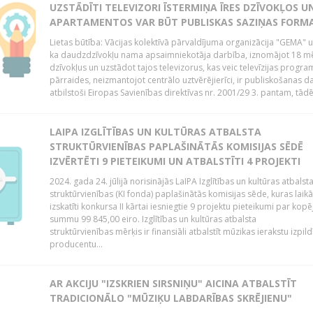
UZSTĀDĪTI TELEVIZORI ĪSTERMIŅA ĪRES DZĪVOKĻOS U
APARTAMENTOS VAR BŪT PUBLISKAS SAZIŅAS FORM
Lietas būtība: Vācijas kolektīvā pārvaldījuma organizācija "GEMA" u
ka daudzdzīvokļu nama apsaimniekotāja darbība, iznomājot 18 m
dzīvokļus un uzstādot tajos televizorus, kas veic televīzijas progr
pārraides, neizmantojot centrālo uztvērējierīci, ir publiskošanas d
atbilstoši Eiropas Savienības direktīvas nr. 2001/29 3. pantam, tādēj
LAIPA IZGLĪTĪBAS UN KULTŪRAS ATBALSTA
STRUKTŪRVIENĪBAS PAPLAŠINĀTĀS KOMISIJAS SĒDĒ
IZVĒRTĒTI 9 PIETEIKUMI UN ATBALSTĪTI 4 PROJEKTI
2024. gada 24. jūlijā norisinājās LaIPA Izglītības un kultūras atbalst
struktūrvienības (KI fonda) paplašinātās komisijas sēde, kuras laikā
izskatīti konkursa II kārtai iesniegtie 9 projektu pieteikumi par kopē
summu 99 845,00 eiro. Izglītības un kultūras atbalsta
struktūrvienības mērķis ir finansiāli atbalstīt mūzikas ierakstu izpild
producentu...
AR AKCIJU "IZSKRIEN SIRSNIŅU" AICINA ATBALSTĪT
TRADICIONĀLO "MŪZIĶU LABDARĪBAS SKRĒJIENU"