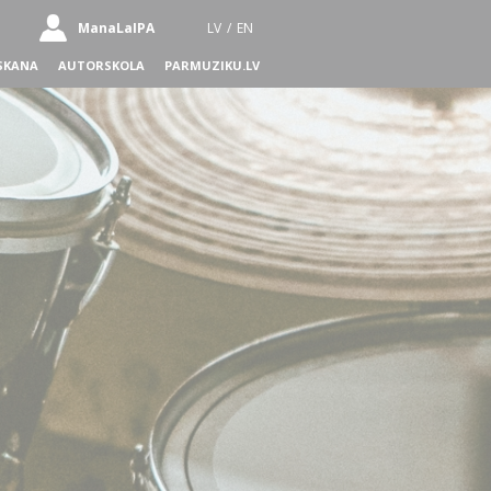
ManaLaIPA
LV
/
EN
SKANA
AUTORSKOLA
PARMUZIKU.LV