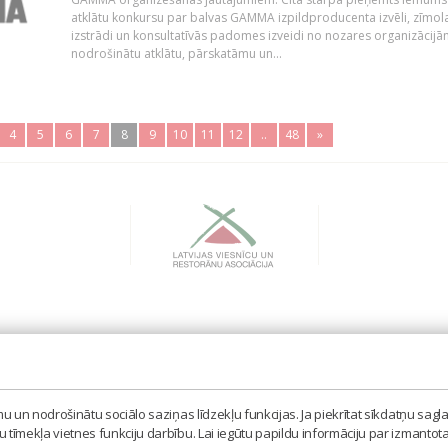
atklātu konkursu par balvas GAMMA izpildproducenta izvēli, zīmol
izstrādi un konsultatīvās padomes izveidi no nozares organizācijām
nodrošinātu atklātu, pārskatāmu un...
4
5
6
7
8
9
10
11
12
..
48
»
BIEDRĪBA 'LATVIJAS IZPILDĪTĀJU UN PRODUCENTU A
MISAS IELA 3, RĪGA, LV – 1058
 un nodrošinātu sociālo saziņas līdzekļu funkcijas. Ja piekrītat sīkdatņu sagla
TEL. 67605023, MOB. 20398873, E-PASTS: LAIPA[AT]
tīmekļa vietnes funkciju darbību. Lai iegūtu papildu informāciju par izmantot