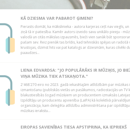
KĀ DZIESMA VAR PABAROT ĢIMENI?
Pierasts domāt, ka mākslinieka - autora karjeras ceļš nav viegls, un
ziņā tā ir patiesība. Kamēr autors izveido savu unikālo pieeju - mūz
valodā un citās mākslas izpausmēs, bieži vien sanāk būt sponsor
pašam sev. Reiz pienāk tas brīdis, kad tehniskās spējas un radošā v
krustojas, dzimst hits vai pat katalogs ar dziesmām, kuras cilvēki 
paaudzes...
LIENA EDVARDSA: "JO POPULĀRĀKS IR MŪZIĶIS, JO BI
VIŅA MŪZIKA TIEK ATSKAŅOTA."
2'468'270 eiro no 2023. gadā iekasētajām atlīdzībām par mūzikas 
izmantošanu (publiskās vietās un pasākumos, radiostacijās un TV 
blakustiesībās šogad mūziķiem un producentiem izmaksās Latvija
Izpildītāju un producentu apvienība (LaIPA) kā kolektīvā pārvaldīj
organizācija, kam deleģēta atlīdzību administrēšana par izpildītāju
mūzikas ierakstu...
EIROPAS SAVIENĪBAS TIESA APSTIPRINA, KA IEPRIEKŠ