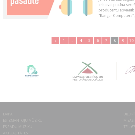
zelta vai platīna sertif
producentu apvienība
"Ranger Computers", 
«
1
..
4
5
6
7
8
9
10
LAIPA
BIEDRĪ
ES IZMANTOJU MŪZIKU
MISAS 
ES RADU MŪZIKU
TEL. 6
AKTUALITĀTES