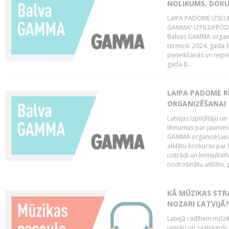
NOLIKUMS, DOK
LaIPA PADOME IZSL
GAMMA” IZPILDPRODU
Balvas GAMMA organiz
termiņš: 2024. gada 1
pieteikšanās un nepi
gada 8....
LAIPA PADOME 
ORGANIZĒŠANAI
Latvijas Izpildītāju
lēmumus par jaunvei
GAMMA organizēšanas
atklātu konkursu par
izstrādi un konsultat
nodrošinātu atklātu, 
KĀ MŪZIKAS STR
NOZARI LATVIJĀ?
Latvijā radītiem mūzik
janvāri un sasnieguši