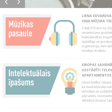
LIENA EDVARDSA:
VIŅA MŪZIKA TI
2'468'270 eiro no 20
izmantošanu (publisk
blakustiesībās šogad
Izpildītāju un produc
organizācija, kam del
mūzikas ierakstu...
EIROPAS SAVIENĪ
UZSTĀDĪTI TELEV
APARTAMENTOS V
Lietas būtība: Vācija
ka daudzdzīvokļu na
dzīvokļus un uzstādot
pārraides, neizmantoj
atbilstoši Eiropas Sav