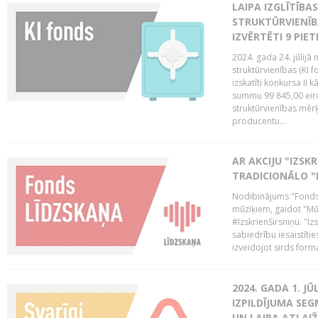
LAIPA IZGLĪTĪB
STRUKTŪRVIENĪB
IZVĒRTĒTI 9 PIE
2024. gada 24. jūlijā 
struktūrvienības (KI f
izskatīti konkursa II 
summu 99 845,00 eiro.
struktūrvienības mērķi
producentu...
AR AKCIJU "IZSK
TRADICIONĀLO "
Nodibinājums "Fonds 
mūziķiem, gaidot "Mūz
#IzskrienSirsniņu. "Izs
sabiedrību iesaistīties
izveidojot sirds form
2024. GADA 1. J
IZPILDĪJUMA SE
UN LAIPA ATLAI