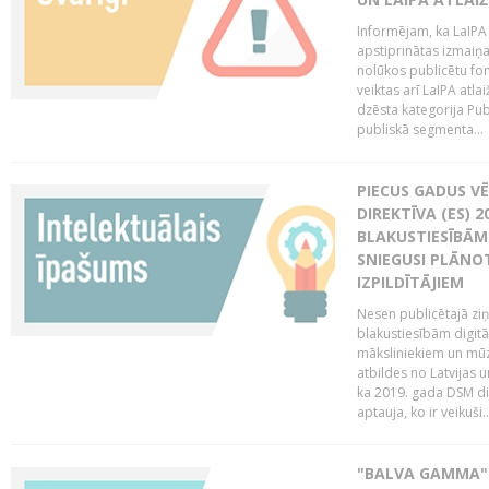
Informējam, ka LaIPA
apstiprinātas izmaiņ
nolūkos publicētu fo
veiktas arī LaIPA atlai
dzēsta kategorija Pub
publiskā segmenta...
PIECUS GADUS V
DIREKTĪVA (ES) 
BLAKUSTIESĪBĀM
SNIEGUSI PLĀNOT
IZPILDĪTĀJIEM
Nesen publicētajā zi
blakustiesībām digitā
māksliniekiem un mūz
atbildes no Latvijas u
ka 2019. gada DSM dir
aptauja, ko ir veikuši..
"BALVA GAMMA"