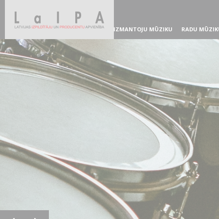
IZMANTOJU MŪZIKU
RADU MŪZIK