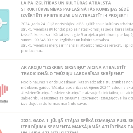
LAIPA IZGLĪTĪBAS UN KULTŪRAS ATBALSTA
STRUKTŪRVIENĪBAS PAPLAŠINĀTĀS KOMISIJAS SĒDĒ
IZVĒRTĒTI 9 PIETEIKUMI UN ATBALSTĪTI 4 PROJEKTI
2024. gada 24. jūlijā norisinājās LaIPA Izglītības un kultūras atbalst
struktūrvienības (KI fonda) paplašinātās komisijas sēde, kuras laikā
izskatīti konkursa II kārtai iesniegtie 9 projektu pieteikumi par kopē
summu 99 845,00 eiro. Izglītības un kultūras atbalsta
struktūrvienības mērķis ir finansiāli atbalstīt mūzikas ierakstu izpild
producentu...
AR AKCIJU "IZSKRIEN SIRSNIŅU" AICINA ATBALSTĪT
TRADICIONĀLO "MŪZIĶU LABDARĪBAS SKRĒJIENU"
Nodibinājums "Fonds Līdzskaņa", kas sniedz atbalstu grūtībās no
mūziķiem, gaidot "Mūziķu labdarības skrējienu 2024" izsludina akci
#IzskrienSirsniņu. "Izskrien sirsniņu" ir aizraujoša iniciatīva, kas aici
sabiedrību iesaistīties izaicinājumā, izskrienot, izstaigājot vai kā cit
izveidojot sirds formas maršrutu savas...
2024. GADA 1. JŪLIJĀ STĀJAS SPĒKĀ IZMAIŅAS PUBLIS
IZPILDĪJUMA SEGMENTA MAKSĀJAMĀS ATLĪDZĪBAS TA
UN LAIPA ATLAIŽU SISTĒMĀ