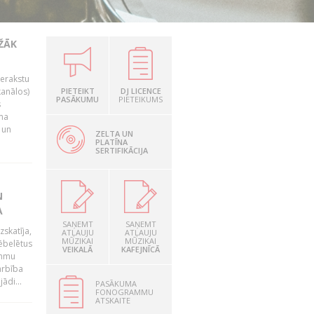
EŽĀK
ierakstu
kanālos)
PIETEIKT
DJ LICENCE
PASĀKUMU
PIETEIKUMS
s
uma
 un
ZELTA UN
PLATĪNA
SERTIFIKĀCIJA
N
A
SAŅEMT
SAŅEMT
zskatīja,
ATĻAUJU
ATĻAUJU
MŪZIKAI
MŪZIKAI
ēbelētus
VEIKALĀ
KAFEJNĪCĀ
ammu
arbība
ādi...
PASĀKUMA
FONOGRAMMU
ATSKAITE