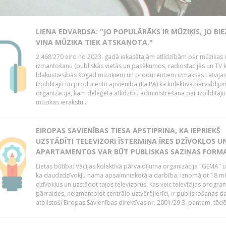
LIENA EDVARDSA: "JO POPULĀRĀKS IR MŪZIĶIS, JO BI
VIŅA MŪZIKA TIEK ATSKAŅOTA."
2'468'270 eiro no 2023. gadā iekasētajām atlīdzībām par mūzikas 
izmantošanu (publiskās vietās un pasākumos, radiostacijās un TV 
blakustiesībās šogad mūziķiem un producentiem izmaksās Latvija
Izpildītāju un producentu apvienība (LaIPA) kā kolektīvā pārvaldīj
organizācija, kam deleģēta atlīdzību administrēšana par izpildītāju
mūzikas ierakstu...
EIROPAS SAVIENĪBAS TIESA APSTIPRINA, KA IEPRIEKŠ
UZSTĀDĪTI TELEVIZORI ĪSTERMIŅA ĪRES DZĪVOKĻOS U
APARTAMENTOS VAR BŪT PUBLISKAS SAZIŅAS FORM
Lietas būtība: Vācijas kolektīvā pārvaldījuma organizācija "GEMA" u
ka daudzdzīvokļu nama apsaimniekotāja darbība, iznomājot 18 m
dzīvokļus un uzstādot tajos televizorus, kas veic televīzijas progr
pārraides, neizmantojot centrālo uztvērējierīci, ir publiskošanas d
atbilstoši Eiropas Savienības direktīvas nr. 2001/29 3. pantam, tādēj