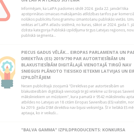
Informējam, ka LaIPA padomes sēdē 2024. gada 22. janvārī tika
apstiprinātas izmaiņas maksājamās atlīdzības tarifos par komerci
nolūkos publicētu fonogrammu izmantošanu publiskās vietās. Izm
veiktas arī LaIPA atlaižu sistēmā, no kuras, sākot ar 2024. gada 1. jūli
dzēsta kategorija Publiskā izpildījuma tirgus Latvijas reģionos, no
publiskā segmenta...
PIECUS GADUS VĒLĀK... EIROPAS PARLAMENTA UN P
DIREKTĪVA (ES) 2019/790 PAR AUTORTIESĪBĀM UN
BLAKUSTIESĪBĀM DIGITĀLAJĀ VIENOTAJĀ TIRGŪ NAV
SNIEGUSI PLĀNOTO TIESISKO IETEKMI LATVIJAS UN E
IZPILDĪTĀJIEM
Nesen publicētajā ziņojumā "Direktīvas par autortiesībām un
blakustiesībām digitālajā vienotajā tirgū ietekme uz Eiropas Savien
māksliniekiem un mūziķiem", kura pamatā ir 9542 mākslinieku apta
atbildes no Latvijas un 18 citām Eiropas Savienības (ES) valstīm, nor
ka 2019. gada DSM direktīva nav bijusi veiksmīga. Šī ir lielākā ES m
aptauja, ko ir veikuši...
"BALVA GAMMA" IZPILDPRODUCENTS: KONKURSA