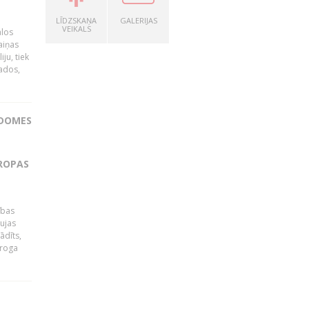
LĪDZSKAŅA
GALERIJAS
VEIKALS
ālos
aiņas
ju, tiek
vados,
ADOMES
IROPAS
ības
ujas
ādīts,
ēroga