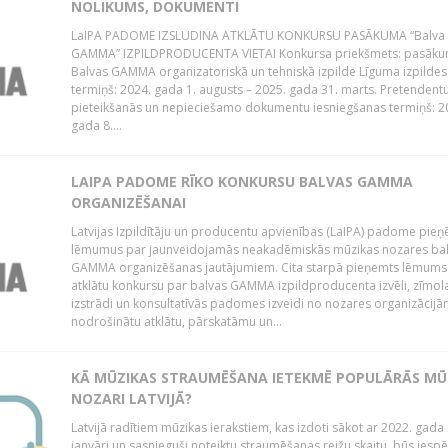
NOLIKUMS, DOKUMENTI
LaIPA PADOME IZSLUDINA ATKLĀTU KONKURSU PASĀKUMA “Balva
GAMMA” IZPILDPRODUCENTA VIETAI Konkursa priekšmets: pasāk
Balvas GAMMA organizatoriskā un tehniskā izpilde Līguma izpildes
termiņš: 2024. gada 1. augusts – 2025. gada 31. marts. Pretendent
pieteikšanās un nepieciešamo dokumentu iesniegšanas termiņš: 2
gada 8....
LAIPA PADOME RĪKO KONKURSU BALVAS GAMMA
ORGANIZĒŠANAI
Latvijas Izpildītāju un producentu apvienības (LaIPA) padome pie
lēmumus par jaunveidojamās neakadēmiskās mūzikas nozares ba
GAMMA organizēšanas jautājumiem. Cita starpā pieņemts lēmums 
atklātu konkursu par balvas GAMMA izpildproducenta izvēli, zīmol
izstrādi un konsultatīvās padomes izveidi no nozares organizācijām
nodrošinātu atklātu, pārskatāmu un...
KĀ MŪZIKAS STRAUMĒŠANA IETEKMĒ POPULĀRĀS MŪ
NOZARI LATVIJĀ?
Latvijā radītiem mūzikas ierakstiem, kas izdoti sākot ar 2022. gada 
janvāri un sasnieguši noteiktu straumēšanas reižu skaitu, būs iespē