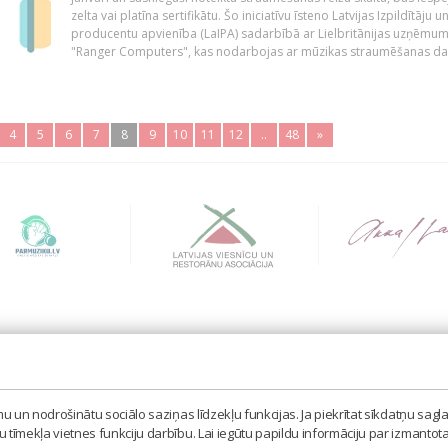
zelta vai platīna sertifikātu. Šo iniciatīvu īsteno Latvijas Izpildītāju u
producentu apvienība (LaIPA) sadarbībā ar Lielbritānijas uzņēmu
"Ranger Computers", kas nodarbojas ar mūzikas straumēšanas dat
4
5
6
7
8
9
10
11
12
..
48
»
BIEDRĪBA 'LATVIJAS IZPILDĪTĀJU UN PRODUCENTU A
MISAS IELA 3, RĪGA, LV – 1058
 un nodrošinātu sociālo saziņas līdzekļu funkcijas. Ja piekrītat sīkdatņu sagla
TEL. 67605023, MOB. 20398873, E-PASTS: LAIPA[AT]
tīmekļa vietnes funkciju darbību. Lai iegūtu papildu informāciju par izmantot