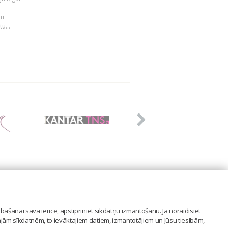
n
mu
u...
PVIENĪBA'
bāšanai savā ierīcē, apstipriniet sīkdatņu izmantošanu. Ja noraidīsiet
LAIPA.ORG
ajām sīkdatnēm, to ievāktajiem datiem, izmantotājiem un Jūsu tiesībām,