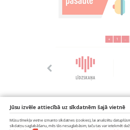
«
1
..
Jūsu izvēle attiecībā uz sīkdatnēm šajā vietnē
LAIPA
ES IZMANTOJU MŪZIKU
Mūsu tīmekļa vietne izmanto sīkdatnes (cookies), lai analizētu datuplūsmu
ES RADU MŪZIKU
sīkdatņu saglabāšanu, mēs tās nesaglabāsim, taču tas var ietekmēt dažu 
AKTUALITĀTES