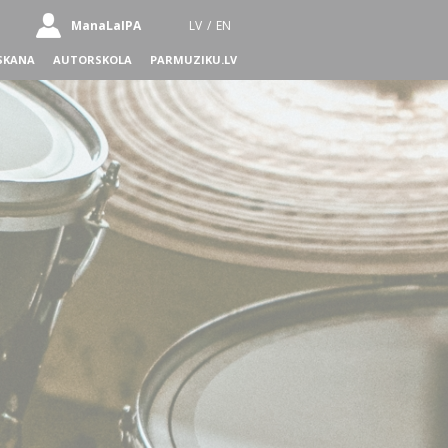
ManaLaIPA
LV
/
EN
SKANA
AUTORSKOLA
PARMUZIKU.LV