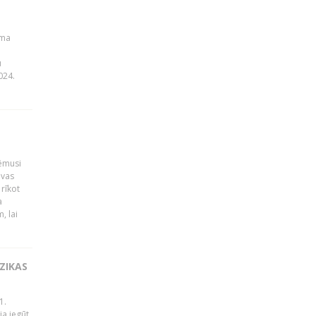
uma
u
024.
ņēmusi
lvas
rīkot
a
, lai
ZIKAS
1.
ja iegūt