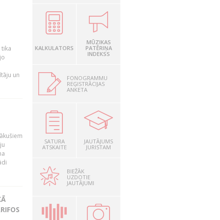
a
MŪZIKAS
 tika
KALKULATORS
PATĒRIŅA
INDEKSS
jo
ītāju un
FONOGRAMMU
REĢISTRĀCIJAS
ANKETA
nākušiem
SATURA
JAUTĀJUMS
ju
ATSKAITE
JURISTAM
na
ādi
BIEŽĀK
UZDOTIE
JAUTĀJUMI
KĀ
RIFOS