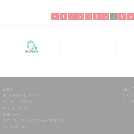
«
1
..
3
4
5
6
7
8
9
LAIPA
BIEDRĪ
ES IZMANTOJU MŪZIKU
MISAS 
ES RADU MŪZIKU
TEL. 6
AKTUALITĀTES
KONTAKTI
SĪKDATŅU IZMANTOŠANAS POLITIKA
DATU APSTRĀDE