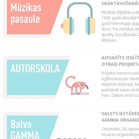
SAGATAVOŠANĀS
Mūzikas digitālais pat
1999. gadā dibinātā N
gadā tehnoloģiju giga
Store. Par mūzikas st
Spotify, kas dibināta
Mūzikas...
AIZVADĪTS IZGLĪ
OTRAIS PROJEKT
Projekta ietvaros pas
izglītošanai par inte
ekspertu diskusija, kā
padziļināt savas zinā
Foto: Oskars Artūrs U
VALSTS IESTĀDE
GAMMA ORGANI
Ceturtdien, 26. sept
nozares organizācijas