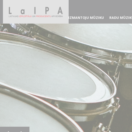
IZMANTOJU MŪZIKU
RADU MŪZIK