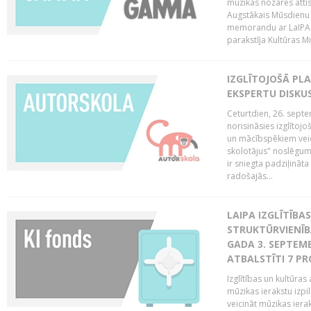
mūzikas nozares attī
Augstākais Mūsdienu
memorandu ar LaIPA (
parakstīja Kultūras Mi
IZGLĪTOJOŠĀ PL
EKSPERTU DISKU
Ceturtdien, 26. sept
norisināsies izglītoj
un mācībspēkiem vei
skolotājus" noslēgum
ir sniegta padziļināt
radošajās...
LAIPA IZGLĪTĪB
STRUKTŪRVIENĪBA
GADA 3. SEPTEMB
ATBALSTĪTI 7 PR
Izglītības un kultūras 
mūzikas ierakstu izpi
veicināt mūzikas ieraks