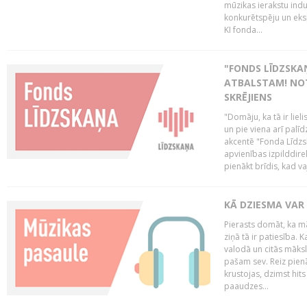
mūzikas ierakstu indu
konkurētspēju un eks
KI fonda...
"FONDS LĪDZSKAŅ
ATBALSTAM! NOT
SKRĒJIENS
"Domāju, ka tā ir lieli
un pie viena arī palīd
akcentē "Fonda Līdzsk
apvienības izpilddir
pienākt brīdis, kad va
KĀ DZIESMA VAR
Pierasts domāt, ka mā
ziņā tā ir patiesība. 
valodā un citās māks
pašam sev. Reiz pienā
krustojas, dzimst hit
paaudzes...