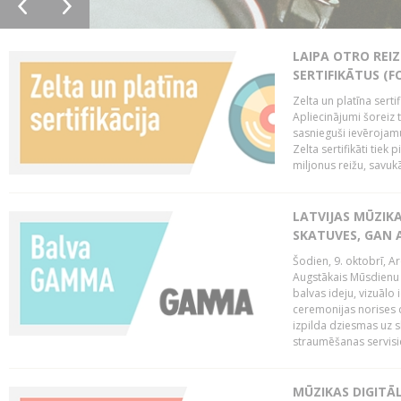
LAIPA OTRO REIZ
SERTIFIKĀTUS (F
Zelta un platīna serti
Apliecinājumi šoreiz t
sasnieguši ievērojam
Zelta sertifikāti tiek 
miljonus reižu, savukār
LATVIJAS MŪZIK
SKATUVES, GAN 
Šodien, 9. oktobrī, 
Augstākais Mūsdienu M
balvas ideju, vizuālo
ceremonijas norises 
izpilda dziesmas uz sk
straumēšanas servisie
MŪZIKAS DIGITĀ