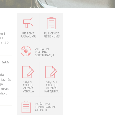
kuri
PIETEIKT
DJ LICENCE
PASĀKUMU
PIETEIKUMS
ās.
āk kā 2
ZELTA UN
PLATĪNA
SERTIFIKĀCIJA
S GAN
ada
r jaunās
SAŅEMT
SAŅEMT
ja
ATĻAUJU
ATĻAUJU
MŪZIKAI
MŪZIKAI
 kuras
VEIKALĀ
KAFEJNĪCĀ
adio un
PASĀKUMA
FONOGRAMMU
ATSKAITE