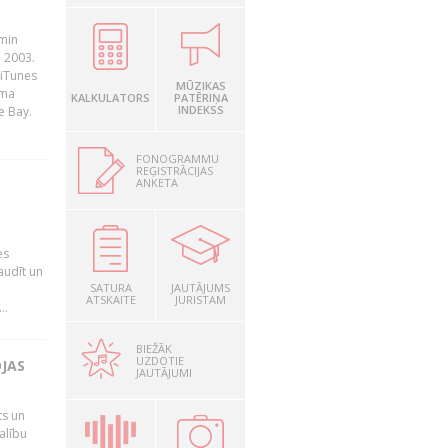
āmin
. 2003.
 iTunes
MŪZIKAS
rma
KALKULATORS
PATĒRIŅA
INDEKSS
e Bay.
FONOGRAMMU
REĢISTRĀCIJAS
ANKETA
es
audīt un
SATURA
JAUTĀJUMS
ATSKAITE
JURISTAM
..
BIEŽĀK
UZDOTIE
OJAS
JAUTĀJUMI
ts un
alību