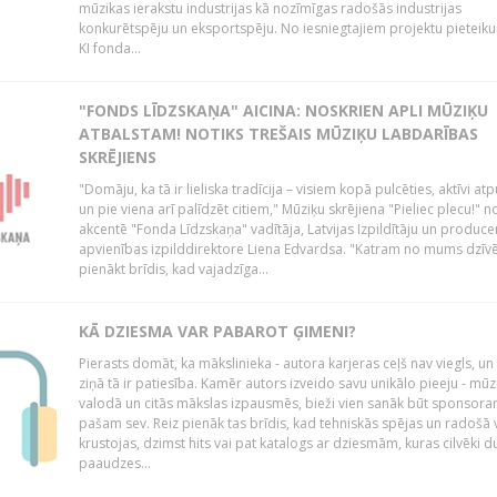
mūzikas ierakstu industrijas kā nozīmīgas radošās industrijas
konkurētspēju un eksportspēju. No iesniegtajiem projektu pieteik
KI fonda...
"FONDS LĪDZSKAŅA" AICINA: NOSKRIEN APLI MŪZIĶU
ATBALSTAM! NOTIKS TREŠAIS MŪZIĶU LABDARĪBAS
SKRĒJIENS
"Domāju, ka tā ir lieliska tradīcija – visiem kopā pulcēties, aktīvi atp
un pie viena arī palīdzēt citiem," Mūziķu skrējiena "Pieliec plecu!" n
akcentē "Fonda Līdzskaņa" vadītāja, Latvijas Izpildītāju un produce
apvienības izpilddirektore Liena Edvardsa. "Katram no mums dzīvē
pienākt brīdis, kad vajadzīga...
KĀ DZIESMA VAR PABAROT ĢIMENI?
Pierasts domāt, ka mākslinieka - autora karjeras ceļš nav viegls, un
ziņā tā ir patiesība. Kamēr autors izveido savu unikālo pieeju - mūz
valodā un citās mākslas izpausmēs, bieži vien sanāk būt sponsor
pašam sev. Reiz pienāk tas brīdis, kad tehniskās spējas un radošā v
krustojas, dzimst hits vai pat katalogs ar dziesmām, kuras cilvēki 
paaudzes...