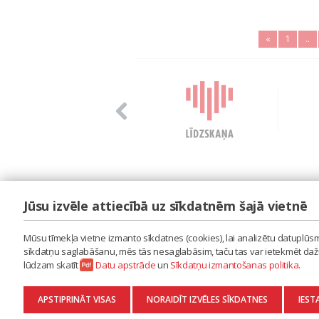
«
1
..
Jūsu izvēle attiecībā uz sīkdatnēm šajā vietnē
LAIPA
ES IZMANTOJU MŪZIKU
Mūsu tīmekļa vietne izmanto sīkdatnes (cookies), lai analizētu datuplūsmu
ES RADU MŪZIKU
sīkdatņu saglabāšanu, mēs tās nesaglabāsim, taču tas var ietekmēt dažu 
AKTUALITĀTES
lūdzam skatīt
Datu apstrāde
un
Sīkdatņu izmantošanas politika
.
KONTAKTI
SĪKDATŅU IZMANTOŠANAS POLITIKA
APSTIPRINĀT VISAS
NORAIDĪT IZVĒLES SĪKDATNES
IEST
DATU APSTRĀDE