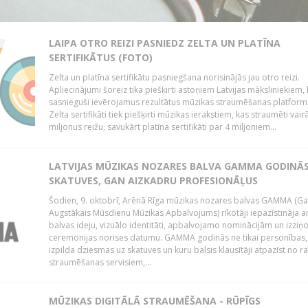
LAIPA OTRO REIZI PASNIEDZ ZELTA UN PLATĪNA
SERTIFIKĀTUS (FOTO)
Zelta un platīna sertifikātu pasniegšana norisinājās jau otro reizi.
Apliecinājumi šoreiz tika piešķirti astoņiem Latvijas māksliniekiem, 
sasnieguši ievērojamus rezultātus mūzikas straumēšanas platform
Zelta sertifikāti tiek piešķirti mūzikas ierakstiem, kas straumēti vair
miljonus reižu, savukārt platīna sertifikāti par 4 miljoniem...
LATVIJAS MŪZIKAS NOZARES BALVA GAMMA GODINĀ
SKATUVES, GAN AIZKADRU PROFESIONĀĻUS
Šodien, 9. oktobrī, Arēnā Rīga mūzikas nozares balvas GAMMA (G
Augstākais Mūsdienu Mūzikas Apbalvojums) rīkotāji iepazīstināja a
balvas ideju, vizuālo identitāti, apbalvojamo nominācijām un izziņo
ceremonijas norises datumu. GAMMA godinās ne tikai personības,
izpilda dziesmas uz skatuves un kuru balsis klausītāji atpazīst no r
straumēšanas servisiem,...
MŪZIKAS DIGITĀLĀ STRAUMĒŠANA - RŪPĪGS