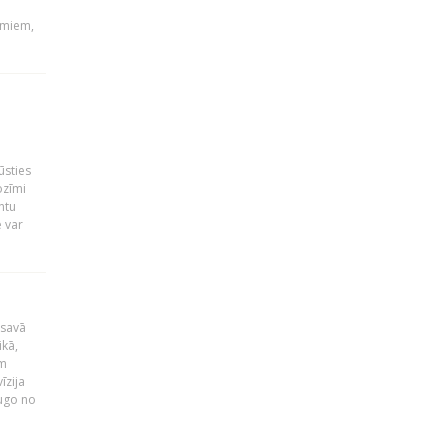
umiem,
ūsties
ozīmi
ntu
 var
 savā
ikā,
am
īzija
dugo no