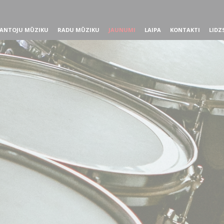
ANTOJU MŪZIKU
RADU MŪZIKU
JAUNUMI
LAIPA
KONTAKTI
LIDZ