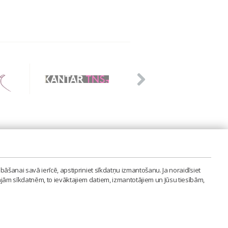
PVIENĪBA'
bāšanai savā ierīcē, apstipriniet sīkdatņu izmantošanu. Ja noraidīsiet
LAIPA.ORG
ajām sīkdatnēm, to ievāktajiem datiem, izmantotājiem un Jūsu tiesībām,