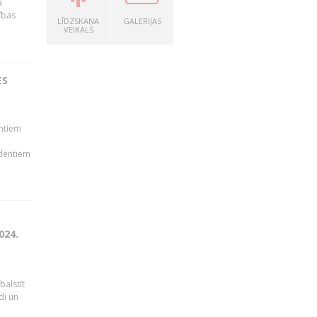
a
ības
LĪDZSKAŅA
GALERIJAS
VEIKALS
ES
ā
entiem
udentiem
024.
balstīt
di un