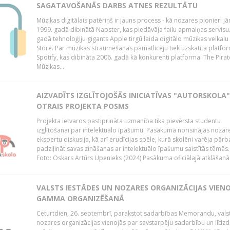
SAGATAVOŠANĀS DARBS ATNES REZULTĀTU
Mūzikas digitālais patēriņš ir jauns process - kā nozares pionieri j
1999. gadā dibinātā Napster, kas piedāvāja failu apmaiņas servisu
gadā tehnoloģiju gigants Apple tirgū laida digitālo mūzikas veikalu
Store. Par mūzikas straumēšanas pamatlicēju tiek uzskatīta platfo
Spotify, kas dibināta 2006. gadā kā konkurenti platformai The Pirat
Mūzikas...
AIZVADĪTS IZGLĪTOJOŠĀS INICIATĪVAS "AUTORSKOLA"
OTRAIS PROJEKTA POSMS
Projekta ietvaros pastiprināta uzmanība tika pievērsta studentu
izglītošanai par intelektuālo īpašumu. Pasākumā norisinājās nozar
ekspertu diskusija, kā arī erudīcijas spēle, kurā skolēni varēja pārb
padziļināt savas zināšanas ar intelektuālo īpašumu saistītās tēmās.
Foto: Oskars Artūrs Upenieks (2024) Pasākuma oficiālajā atklāšanā.
VALSTS IESTĀDES UN NOZARES ORGANIZĀCIJAS VIEN
GAMMA ORGANIZĒŠANĀ
Ceturtdien, 26. septembrī, parakstot sadarbības Memorandu, vals
nozares organizācijas vienojās par savstarpēju sadarbību un līdzd