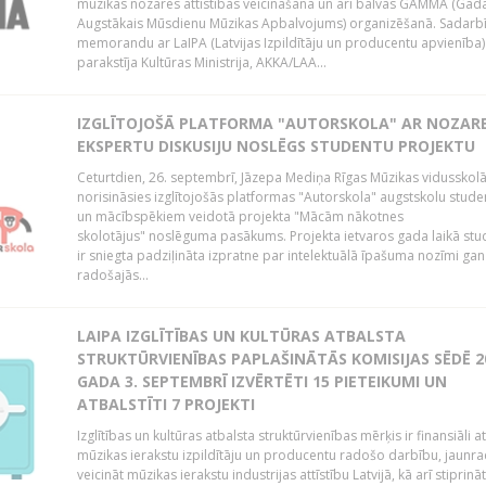
mūzikas nozares attīstības veicināšanā un arī balvas GAMMA (Gad
Augstākais Mūsdienu Mūzikas Apbalvojums) organizēšanā. Sadarb
memorandu ar LaIPA (Latvijas Izpildītāju un producentu apvienība)
parakstīja Kultūras Ministrija, AKKA/LAA...
IZGLĪTOJOŠĀ PLATFORMA "AUTORSKOLA" AR NOZAR
EKSPERTU DISKUSIJU NOSLĒGS STUDENTU PROJEKTU
Ceturtdien, 26. septembrī, Jāzepa Mediņa Rīgas Mūzikas vidusskol
norisināsies izglītojošās platformas "Autorskola" augstskolu stud
un mācībspēkiem veidotā projekta "Mācām nākotnes
skolotājus" noslēguma pasākums. Projekta ietvaros gada laikā st
ir sniegta padziļināta izpratne par intelektuālā īpašuma nozīmi gan
radošajās...
LAIPA IZGLĪTĪBAS UN KULTŪRAS ATBALSTA
STRUKTŪRVIENĪBAS PAPLAŠINĀTĀS KOMISIJAS SĒDĒ 2
GADA 3. SEPTEMBRĪ IZVĒRTĒTI 15 PIETEIKUMI UN
ATBALSTĪTI 7 PROJEKTI
Izglītības un kultūras atbalsta struktūrvienības mērķis ir finansiāli at
mūzikas ierakstu izpildītāju un producentu radošo darbību, jaunra
veicināt mūzikas ierakstu industrijas attīstību Latvijā, kā arī stiprināt