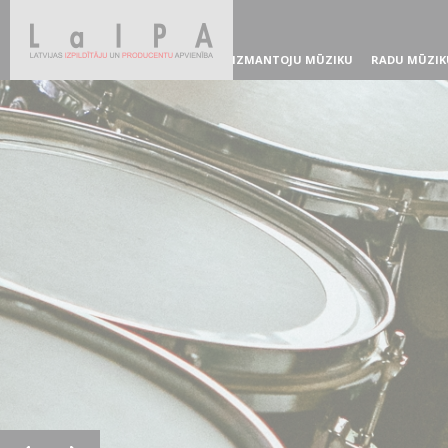
IZMANTOJU MŪZIKU
RADU MŪZIK