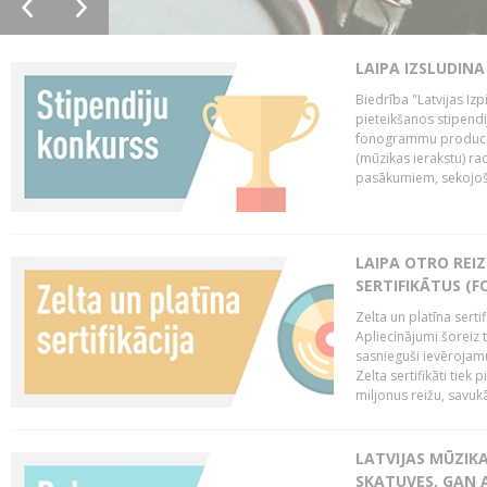
LAIPA IZSLUDINA
Biedrība "Latvijas Izp
pieteikšanos stipendi
fonogrammu producen
(mūzikas ierakstu) r
pasākumiem, sekojošu
LAIPA OTRO REIZ
SERTIFIKĀTUS (F
Zelta un platīna serti
Apliecinājumi šoreiz t
sasnieguši ievērojam
Zelta sertifikāti tiek 
miljonus reižu, savukār
LATVIJAS MŪZIK
SKATUVES, GAN 