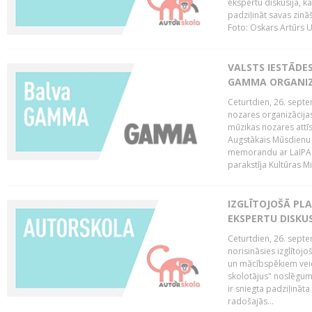
ekspertu diskusija, kā
padziļināt savas zinā
Foto: Oskars Artūrs U
VALSTS IESTĀDE
GAMMA ORGANI
Ceturtdien, 26. sept
nozares organizācijas
mūzikas nozares attī
Augstākais Mūsdienu
memorandu ar LaIPA (
parakstīja Kultūras Mi
IZGLĪTOJOŠĀ PL
EKSPERTU DISKU
Ceturtdien, 26. sept
norisināsies izglītoj
un mācībspēkiem vei
skolotājus" noslēgum
ir sniegta padziļināt
radošajās...