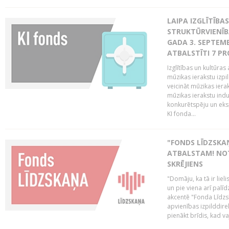
LAIPA IZGLĪTĪB
STRUKTŪRVIENĪBA
GADA 3. SEPTEMB
ATBALSTĪTI 7 PR
Izglītības un kultūras 
mūzikas ierakstu izpi
veicināt mūzikas ieraks
mūzikas ierakstu indu
konkurētspēju un eks
KI fonda...
"FONDS LĪDZSKAŅ
ATBALSTAM! NOT
SKRĒJIENS
"Domāju, ka tā ir lieli
un pie viena arī palīd
akcentē "Fonda Līdzsk
apvienības izpilddir
pienākt brīdis, kad va