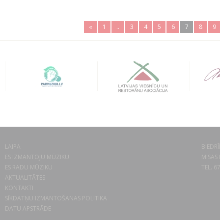
«
1
..
3
4
5
6
7
8
9
LAIPA
BIEDRĪ
ES IZMANTOJU MŪZIKU
MISAS 
ES RADU MŪZIKU
TEL. 6
AKTUALITĀTES
KONTAKTI
SĪKDATŅU IZMANTOŠANAS POLITIKA
DATU APSTRĀDE