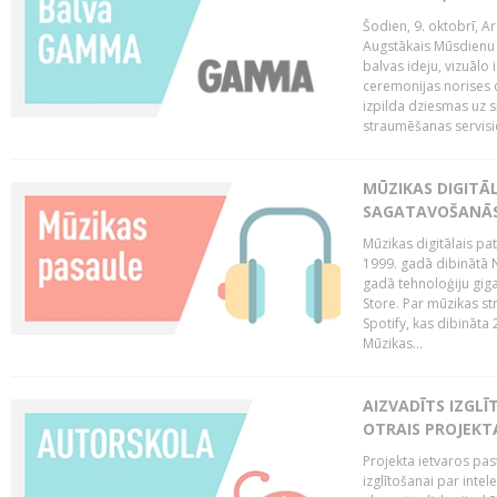
Šodien, 9. oktobrī, 
Augstākais Mūsdienu M
balvas ideju, vizuālo
ceremonijas norises 
izpilda dziesmas uz sk
straumēšanas servisie
MŪZIKAS DIGITĀ
SAGATAVOŠANĀS
Mūzikas digitālais pat
1999. gadā dibinātā N
gadā tehnoloģiju giga
Store. Par mūzikas st
Spotify, kas dibināta
Mūzikas...
AIZVADĪTS IZGLĪ
OTRAIS PROJEKT
Projekta ietvaros pas
izglītošanai par inte