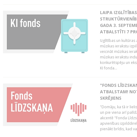
LAIPA IZGLĪTĪB
STRUKTŪRVIENĪBA
GADA 3. SEPTEMB
ATBALSTĪTI 7 PR
Izglītības un kultūras 
mūzikas ierakstu izpi
veicināt mūzikas ieraks
mūzikas ierakstu indu
konkurētspēju un eks
KI fonda...
"FONDS LĪDZSKAŅ
ATBALSTAM! NOT
SKRĒJIENS
"Domāju, ka tā ir lieli
un pie viena arī palīd
akcentē "Fonda Līdzsk
apvienības izpilddir
pienākt brīdis, kad va