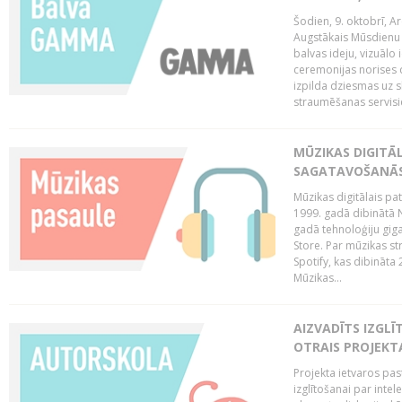
Šodien, 9. oktobrī, 
Augstākais Mūsdienu M
balvas ideju, vizuālo
ceremonijas norises 
izpilda dziesmas uz sk
straumēšanas servisie
MŪZIKAS DIGITĀ
SAGATAVOŠANĀS
Mūzikas digitālais pat
1999. gadā dibinātā N
gadā tehnoloģiju giga
Store. Par mūzikas st
Spotify, kas dibināta
Mūzikas...
AIZVADĪTS IZGLĪ
OTRAIS PROJEKT
Projekta ietvaros pas
izglītošanai par inte