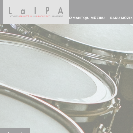
IZMANTOJU MŪZIKU
RADU MŪZIK