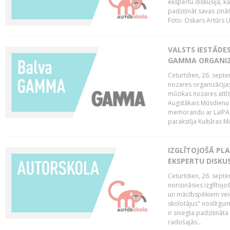
ekspertu diskusija, kā
padziļināt savas zinā
Foto: Oskars Artūrs U
VALSTS IESTĀDE
GAMMA ORGANI
Ceturtdien, 26. sept
nozares organizācijas
mūzikas nozares attī
Augstākais Mūsdienu
memorandu ar LaIPA (
parakstīja Kultūras Mi
IZGLĪTOJOŠĀ PL
EKSPERTU DISKU
Ceturtdien, 26. sept
norisināsies izglītoj
un mācībspēkiem vei
skolotājus" noslēgum
ir sniegta padziļināt
radošajās...