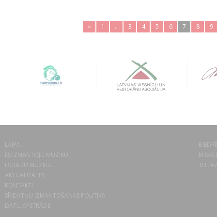
«
1
..
3
4
5
6
7
8
9
LAIPA
BIEDRĪ
ES IZMANTOJU MŪZIKU
MISAS 
ES RADU MŪZIKU
TEL. 6
AKTUALITĀTES
KONTAKTI
SĪKDATŅU IZMANTOŠANAS POLITIKA
DATU APSTRĀDE