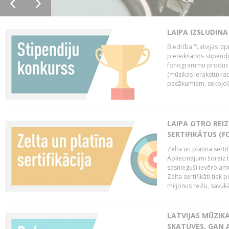
LAIPA IZSLUDINA
Biedrība "Latvijas Izp
pieteikšanos stipendi
fonogrammu producen
(mūzikas ierakstu) r
pasākumiem, sekojošu
LAIPA OTRO REIZ
SERTIFIKĀTUS (F
Zelta un platīna serti
Apliecinājumi šoreiz t
sasnieguši ievērojam
Zelta sertifikāti tiek 
miljonus reižu, savukār
LATVIJAS MŪZIK
SKATUVES, GAN 