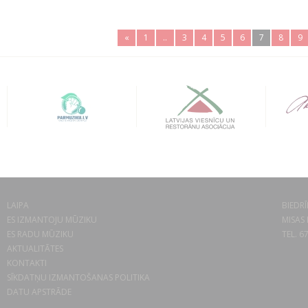
«
1
..
3
4
5
6
7
8
9
LAIPA
BIEDRĪ
ES IZMANTOJU MŪZIKU
MISAS 
ES RADU MŪZIKU
TEL. 6
AKTUALITĀTES
KONTAKTI
SĪKDATŅU IZMANTOŠANAS POLITIKA
DATU APSTRĀDE