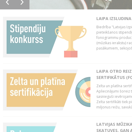
LAIPA IZSLUDINA
Biedrība "Latvijas Izp
pieteikšanos stipendi
fonogrammu producen
(mūzikas ierakstu) r
pasākumiem, sekojošu
LAIPA OTRO REIZ
SERTIFIKĀTUS (F
Zelta un platīna serti
Apliecinājumi šoreiz t
sasnieguši ievērojam
Zelta sertifikāti tiek 
miljonus reižu, savukār
LATVIJAS MŪZIK
SKATUVES, GAN 