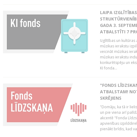
LAIPA IZGLĪTĪB
STRUKTŪRVIENĪBA
GADA 3. SEPTEMB
ATBALSTĪTI 7 PR
Izglītības un kultūras 
mūzikas ierakstu izpi
veicināt mūzikas ieraks
mūzikas ierakstu indu
konkurētspēju un eks
KI fonda...
"FONDS LĪDZSKAŅ
ATBALSTAM! NOT
SKRĒJIENS
"Domāju, ka tā ir lieli
un pie viena arī palīd
akcentē "Fonda Līdzsk
apvienības izpilddir
pienākt brīdis, kad va