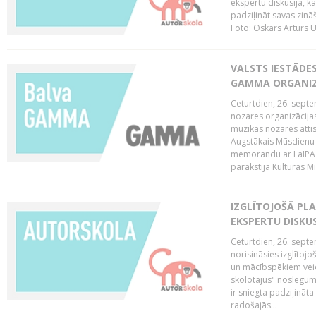
ekspertu diskusija, kā
padziļināt savas zinā
Foto: Oskars Artūrs U
VALSTS IESTĀDE
GAMMA ORGANI
Ceturtdien, 26. sept
nozares organizācijas
mūzikas nozares attī
Augstākais Mūsdienu
memorandu ar LaIPA (
parakstīja Kultūras Mi
IZGLĪTOJOŠĀ PL
EKSPERTU DISKU
Ceturtdien, 26. sept
norisināsies izglītoj
un mācībspēkiem vei
skolotājus" noslēgum
ir sniegta padziļināt
radošajās...