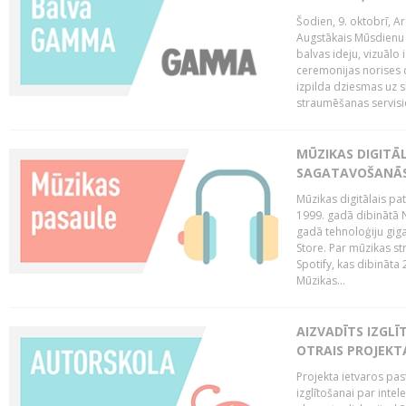
Šodien, 9. oktobrī, 
Augstākais Mūsdienu M
balvas ideju, vizuālo
ceremonijas norises 
izpilda dziesmas uz sk
straumēšanas servisie
MŪZIKAS DIGITĀ
SAGATAVOŠANĀS
Mūzikas digitālais pat
1999. gadā dibinātā N
gadā tehnoloģiju giga
Store. Par mūzikas st
Spotify, kas dibināta
Mūzikas...
AIZVADĪTS IZGLĪ
OTRAIS PROJEKT
Projekta ietvaros pas
izglītošanai par inte