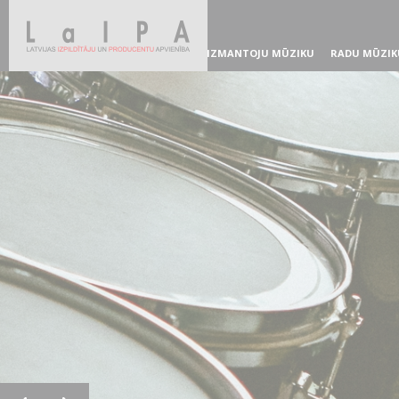
IZMANTOJU MŪZIKU
RADU MŪZIK