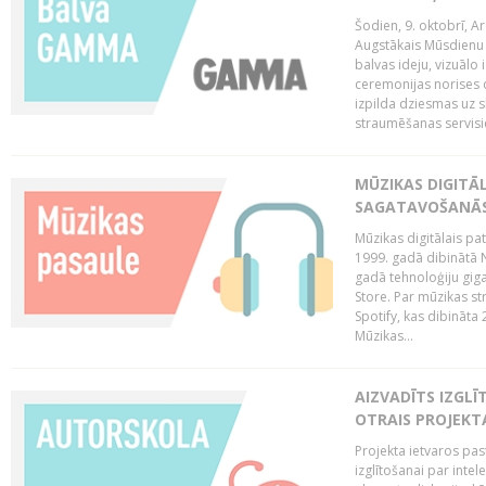
Šodien, 9. oktobrī, 
Augstākais Mūsdienu M
balvas ideju, vizuālo
ceremonijas norises 
izpilda dziesmas uz sk
straumēšanas servisie
MŪZIKAS DIGITĀ
SAGATAVOŠANĀS
Mūzikas digitālais pat
1999. gadā dibinātā N
gadā tehnoloģiju giga
Store. Par mūzikas st
Spotify, kas dibināta
Mūzikas...
AIZVADĪTS IZGLĪ
OTRAIS PROJEKT
Projekta ietvaros pas
izglītošanai par inte