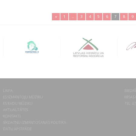
«
1
..
3
4
5
6
7
8
9
LAIPA
BIEDRĪ
ES IZMANTOJU MŪZIKU
MISAS 
ES RADU MŪZIKU
TEL. 6
AKTUALITĀTES
KONTAKTI
SĪKDATŅU IZMANTOŠANAS POLITIKA
DATU APSTRĀDE