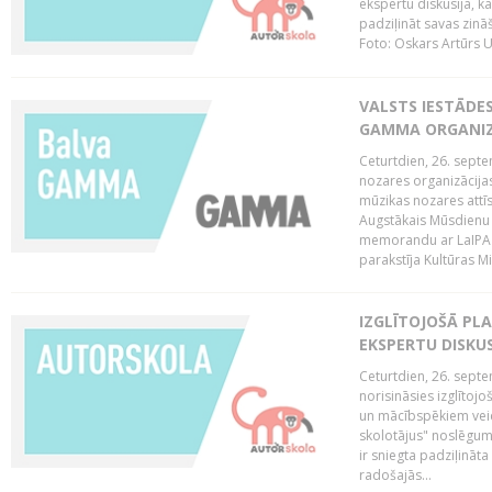
ekspertu diskusija, kā
padziļināt savas zinā
Foto: Oskars Artūrs U
VALSTS IESTĀDE
GAMMA ORGANI
Ceturtdien, 26. sept
nozares organizācijas
mūzikas nozares attī
Augstākais Mūsdienu
memorandu ar LaIPA (
parakstīja Kultūras Mi
IZGLĪTOJOŠĀ PL
EKSPERTU DISKU
Ceturtdien, 26. sept
norisināsies izglītoj
un mācībspēkiem vei
skolotājus" noslēgum
ir sniegta padziļināt
radošajās...