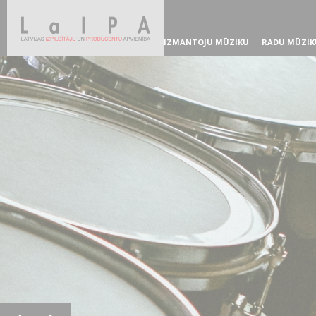
IZMANTOJU MŪZIKU
RADU MŪZIK