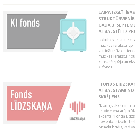
LAIPA IZGLĪTĪB
STRUKTŪRVIENĪBA
GADA 3. SEPTEMB
ATBALSTĪTI 7 PR
Izglītības un kultūras 
mūzikas ierakstu izpi
veicināt mūzikas ieraks
mūzikas ierakstu indu
konkurētspēju un eks
KI fonda...
"FONDS LĪDZSKAŅ
ATBALSTAM! NOT
SKRĒJIENS
"Domāju, ka tā ir lieli
un pie viena arī palīd
akcentē "Fonda Līdzsk
apvienības izpilddir
pienākt brīdis, kad va