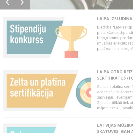
LAIPA IZSLUDINA
Biedrība "Latvijas Izp
pieteikšanos stipendi
fonogrammu producen
(mūzikas ierakstu) r
pasākumiem, sekojošu
LAIPA OTRO REIZ
SERTIFIKĀTUS (F
Zelta un platīna serti
Apliecinājumi šoreiz t
sasnieguši ievērojam
Zelta sertifikāti tiek 
miljonus reižu, savukār
LATVIJAS MŪZIK
SKATUVES, GAN 