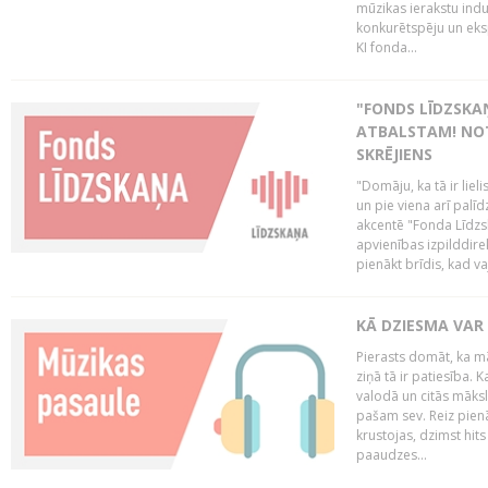
mūzikas ierakstu indu
konkurētspēju un eks
KI fonda...
"FONDS LĪDZSKAŅ
ATBALSTAM! NOT
SKRĒJIENS
"Domāju, ka tā ir lieli
un pie viena arī palīd
akcentē "Fonda Līdzsk
apvienības izpilddir
pienākt brīdis, kad va
KĀ DZIESMA VAR
Pierasts domāt, ka mā
ziņā tā ir patiesība. 
valodā un citās māks
pašam sev. Reiz pienā
krustojas, dzimst hit
paaudzes...