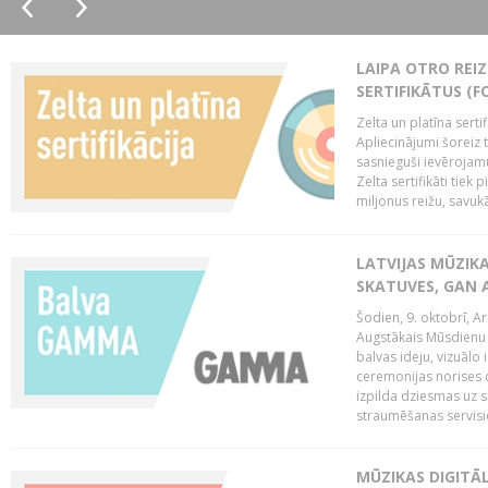
LAIPA OTRO REIZ
SERTIFIKĀTUS (F
Zelta un platīna serti
Apliecinājumi šoreiz t
sasnieguši ievērojam
Zelta sertifikāti tiek 
miljonus reižu, savukār
LATVIJAS MŪZIK
SKATUVES, GAN 
Šodien, 9. oktobrī, 
Augstākais Mūsdienu M
balvas ideju, vizuālo
ceremonijas norises 
izpilda dziesmas uz sk
straumēšanas servisie
MŪZIKAS DIGITĀ