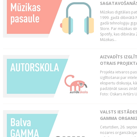
SAGATAVOŠANĀS
Mūzikas digitālais pat
1999. gadā dibinātā N
gadā tehnoloģiju giga
Store. Par mūzikas st
Spotify, kas dibināta
Mūzikas...
AIZVADĪTS IZGLĪ
OTRAIS PROJEKT
Projekta ietvaros pas
izglītošanai par inte
ekspertu diskusija, kā
padziļināt savas zinā
Foto: Oskars Artūrs U
VALSTS IESTĀDE
GAMMA ORGANI
Ceturtdien, 26. sept
nozares organizācijas