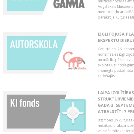
mūzikas nozares attī
Augstākais Mūsdienu
memorandu ar LaIPA (
parakstīja Kultūras Mi
IZGLĪTOJOŠĀ PL
EKSPERTU DISKU
Ceturtdien, 26. sept
norisināsies izglītoj
un mācībspēkiem vei
skolotājus" noslēgum
ir sniegta padziļināt
radošajās...
LAIPA IZGLĪTĪB
STRUKTŪRVIENĪBA
GADA 3. SEPTEMB
ATBALSTĪTI 7 PR
Izglītības un kultūras 
mūzikas ierakstu izpi
veicināt mūzikas ieraks