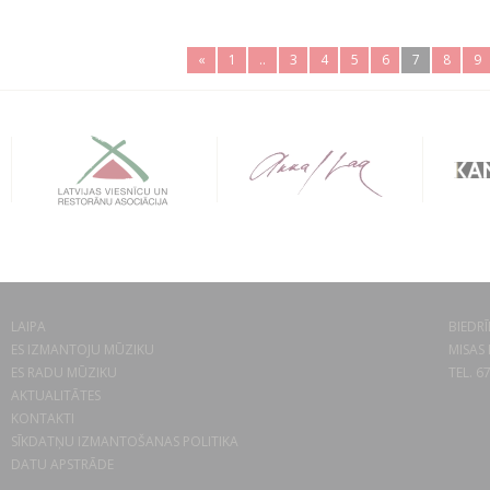
«
1
..
3
4
5
6
7
8
9
LAIPA
BIEDRĪ
ES IZMANTOJU MŪZIKU
MISAS 
ES RADU MŪZIKU
TEL. 6
AKTUALITĀTES
KONTAKTI
SĪKDATŅU IZMANTOŠANAS POLITIKA
DATU APSTRĀDE