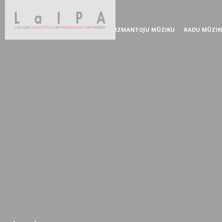
IZMANTOJU MŪZIKU
RADU MŪZIK