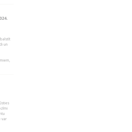
024.
balstīt
di un
umiem,
ūsties
ozīmi
ntu
 var