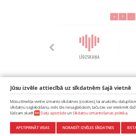
«
1
..
Jūsu izvēle attiecībā uz sīkdatnēm šajā vietnē
LAIPA
ES IZMANTOJU MŪZIKU
Mūsu tīmekļa vietne izmanto sīkdatnes (cookies), lai analizētu datuplūsmu
ES RADU MŪZIKU
sīkdatņu saglabāšanu, mēs tās nesaglabāsim, taču tas var ietekmēt dažu 
AKTUALITĀTES
lūdzam skatīt
Datu apstrāde
un
Sīkdatņu izmantošanas politika
.
KONTAKTI
SĪKDATŅU IZMANTOŠANAS POLITIKA
APSTIPRINĀT VISAS
NORAIDĪT IZVĒLES SĪKDATNES
IEST
DATU APSTRĀDE