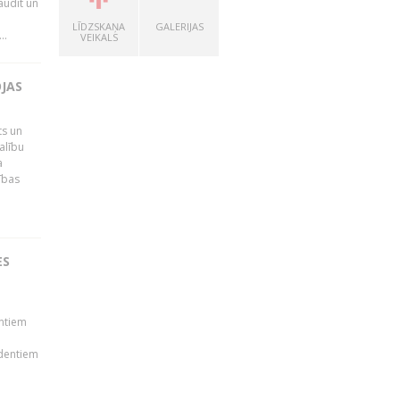
audīt un
LĪDZSKAŅA
GALERIJAS
..
VEIKALS
OJAS
ts un
alību
a
ības
ES
ā
entiem
udentiem