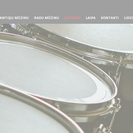
ANTOJU MŪZIKU
RADU MŪZIKU
JAUNUMI
LAIPA
KONTAKTI
LIDZ