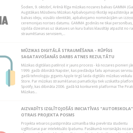
Šodien, 9. oktobrī, Arēnā Rīga mūzikas nozares balvas GAMMA (G
Augstākais Mūsdienu Mūzikas Apbalvojums) rīkotāji iepazīstināja a
balvas ideju, vizuālo identitāti, apbalvojamo nominācijām un izziņo
ceremonijas norises datumu. GAMMA godinās ne tikai personības,
izpilda dziesmas uz skatuves un kuru balsis klausītāji atpazīst no r
straumēšanas servisiem,...
MŪZIKAS DIGITĀLĀ STRAUMĒŠANA - RŪPĪGS
SAGATAVOŠANĀS DARBS ATNES REZULTĀTU
Mūzikas digitālais patēriņš ir jauns process - kā nozares pionieri j
1999. gadā dibinātā Napster, kas piedāvāja failu apmaiņas servisu
gadā tehnoloģiju gigants Apple tirgū laida digitālo mūzikas veikalu
Store. Par mūzikas straumēšanas pamatlicēju tiek uzskatīta platfo
Spotify, kas dibināta 2006. gadā kā konkurenti platformai The Pirat
Mūzikas...
AIZVADĪTS IZGLĪTOJOŠĀS INICIATĪVAS "AUTORSKOLA"
OTRAIS PROJEKTA POSMS
Projekta ietvaros pastiprināta uzmanība tika pievērsta studentu
izglītošanai par intelektuālo īpašumu. Pasākumā norisinājās nozar