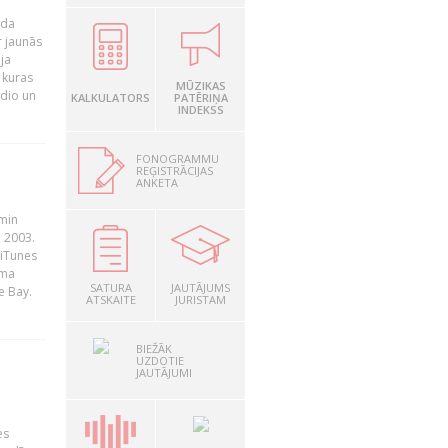
ada
r jaunās
ja
 kuras
MŪZIKAS
adio un
KALKULATORS
PATĒRIŅA
INDEKSS
FONOGRAMMU
REĢISTRĀCIJAS
ANKETA
āmin
. 2003.
 iTunes
rma
SATURA
JAUTĀJUMS
e Bay.
ATSKAITE
JURISTAM
BIEŽĀK
UZDOTIE
JAUTĀJUMI
es