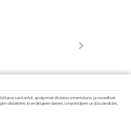
PVIENĪBA'
bāšanai savā ierīcē, apstipriniet sīkdatņu izmantošanu. Ja noraidīsiet
LAIPA.ORG
ajām sīkdatnēm, to ievāktajiem datiem, izmantotājiem un Jūsu tiesībām,