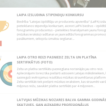
LAIPA IZSLUDINA STIPENDIJU KONKURSU
Biedrība "Latvijas Izpildītāju un producentu apvienība" (LaIPA) izsl
pieteikšanos stipendiju konkursam, aicinot LaIPA biedrus – izpildīt
fonogrammu producentus – pieteikties finansējumam jaunu fon
(mūzikas ierakstu) radīšanai un jaunradītās fonogrammas promoci
pasākumiem, sekojošu izmaksu segšanai:...
LAIPA OTRO REIZI PASNIEDZ ZELTA UN PLATĪNA
SERTIFIKĀTUS (FOTO)
Zelta un platīna sertifikātu pasniegšana norisinājās jau otro reizi.
Apliecinājumi šoreiz tika piešķirti astoņiem Latvijas māksliniekiem, 
sasnieguši ievērojamus rezultātus mūzikas straumēšanas platform
Zelta sertifikāti tiek piešķirti mūzikas ierakstiem, kas straumēti vair
miljonus reižu, savukārt platīna sertifikāti par 4 miljoniem...
LATVIJAS MŪZIKAS NOZARES BALVA GAMMA GODINĀ
SKATUVES, GAN AIZKADRU PROFESIONĀĻUS