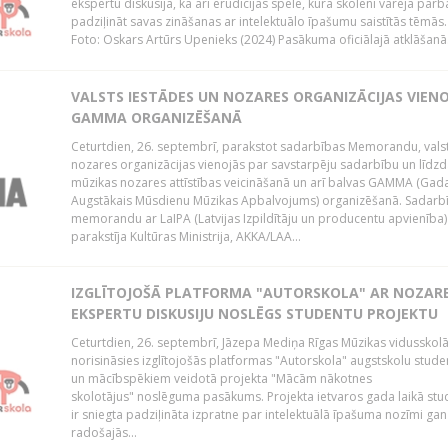
ekspertu diskusija, kā arī erudīcijas spēle, kurā skolēni varēja pārb
padziļināt savas zināšanas ar intelektuālo īpašumu saistītās tēmās.
Foto: Oskars Artūrs Upenieks (2024) Pasākuma oficiālajā atklāšanā.
VALSTS IESTĀDES UN NOZARES ORGANIZĀCIJAS VIEN
GAMMA ORGANIZĒŠANĀ
Ceturtdien, 26. septembrī, parakstot sadarbības Memorandu, vals
nozares organizācijas vienojās par savstarpēju sadarbību un līdzd
mūzikas nozares attīstības veicināšanā un arī balvas GAMMA (Gad
Augstākais Mūsdienu Mūzikas Apbalvojums) organizēšanā. Sadarb
memorandu ar LaIPA (Latvijas Izpildītāju un producentu apvienība)
parakstīja Kultūras Ministrija, AKKA/LAA...
IZGLĪTOJOŠĀ PLATFORMA "AUTORSKOLA" AR NOZAR
EKSPERTU DISKUSIJU NOSLĒGS STUDENTU PROJEKTU
Ceturtdien, 26. septembrī, Jāzepa Mediņa Rīgas Mūzikas vidusskol
norisināsies izglītojošās platformas "Autorskola" augstskolu stud
un mācībspēkiem veidotā projekta "Mācām nākotnes
skolotājus" noslēguma pasākums. Projekta ietvaros gada laikā st
ir sniegta padziļināta izpratne par intelektuālā īpašuma nozīmi gan
radošajās...