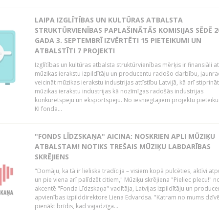
LAIPA IZGLĪTĪBAS UN KULTŪRAS ATBALSTA
STRUKTŪRVIENĪBAS PAPLAŠINĀTĀS KOMISIJAS SĒDĒ 2
GADA 3. SEPTEMBRĪ IZVĒRTĒTI 15 PIETEIKUMI UN
ATBALSTĪTI 7 PROJEKTI
Izglītības un kultūras atbalsta struktūrvienības mērķis ir finansiāli at
mūzikas ierakstu izpildītāju un producentu radošo darbību, jaunra
veicināt mūzikas ierakstu industrijas attīstību Latvijā, kā arī stiprināt
mūzikas ierakstu industrijas kā nozīmīgas radošās industrijas
konkurētspēju un eksportspēju. No iesniegtajiem projektu pieteik
KI fonda...
"FONDS LĪDZSKAŅA" AICINA: NOSKRIEN APLI MŪZIĶU
ATBALSTAM! NOTIKS TREŠAIS MŪZIĶU LABDARĪBAS
SKRĒJIENS
"Domāju, ka tā ir lieliska tradīcija – visiem kopā pulcēties, aktīvi atp
un pie viena arī palīdzēt citiem," Mūziķu skrējiena "Pieliec plecu!" n
akcentē "Fonda Līdzskaņa" vadītāja, Latvijas Izpildītāju un produce
apvienības izpilddirektore Liena Edvardsa. "Katram no mums dzīvē
pienākt brīdis, kad vajadzīga...