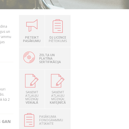
udina
ājus un
ogrammu
PIETEIKT
DJ LICENCE
PASĀKUMU
PIETEIKUMS
jas
ZELTA UN
PLATĪNA
SERTIFIKĀCIJA
kuri
SAŅEMT
SAŅEMT
ās.
ATĻAUJU
ATĻAUJU
MŪZIKAI
MŪZIKAI
āk kā 2
VEIKALĀ
KAFEJNĪCĀ
PASĀKUMA
FONOGRAMMU
S GAN
ATSKAITE