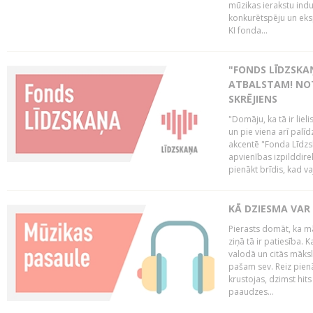
mūzikas ierakstu indu
konkurētspēju un eks
KI fonda...
"FONDS LĪDZSKAŅ
ATBALSTAM! NOT
SKRĒJIENS
"Domāju, ka tā ir lieli
un pie viena arī palīd
akcentē "Fonda Līdzsk
apvienības izpilddir
pienākt brīdis, kad va
KĀ DZIESMA VAR
Pierasts domāt, ka mā
ziņā tā ir patiesība. 
valodā un citās māks
pašam sev. Reiz pienā
krustojas, dzimst hit
paaudzes...