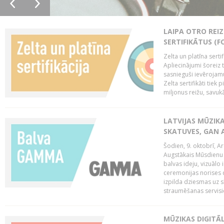
LAIPA OTRO REIZ
SERTIFIKĀTUS (F
Zelta un platīna serti
Apliecinājumi šoreiz t
sasnieguši ievērojam
Zelta sertifikāti tiek 
miljonus reižu, savukār
LATVIJAS MŪZIK
SKATUVES, GAN 
Šodien, 9. oktobrī, 
Augstākais Mūsdienu M
balvas ideju, vizuālo
ceremonijas norises 
izpilda dziesmas uz sk
straumēšanas servisie
MŪZIKAS DIGITĀ