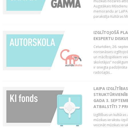
mūzikas nozares attī
Augstākais Mūsdienu
memorandu ar LaIPA (
parakstīja Kultūras Mi
IZGLĪTOJOŠĀ PL
EKSPERTU DISKU
Ceturtdien, 26. sept
norisināsies izglītoj
un mācībspēkiem vei
skolotājus" noslēgum
ir sniegta padziļināt
radošajās...
LAIPA IZGLĪTĪB
STRUKTŪRVIENĪBA
GADA 3. SEPTEMB
ATBALSTĪTI 7 PR
Izglītības un kultūras 
mūzikas ierakstu izpi
veicināt mūzikas ieraks