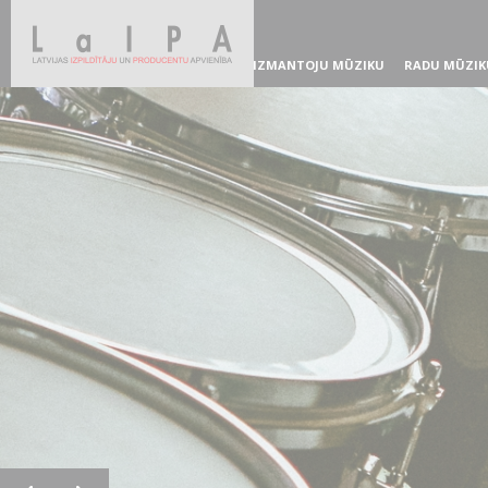
IZMANTOJU MŪZIKU
RADU MŪZIK