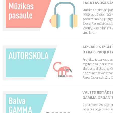
SAGATAVOŠANĀS
Mūzikas digitālais pat
1999. gadā dibinātā N
gadā tehnoloģiju giga
Store. Par mūzikas st
Spotify, kas dibināta
Mūzikas...
AIZVADĪTS IZGLĪ
OTRAIS PROJEKT
Projekta ietvaros pas
izglītošanai par inte
ekspertu diskusija, kā
padziļināt savas zinā
Foto: Oskars Artūrs U
VALSTS IESTĀDE
GAMMA ORGANI
Ceturtdien, 26. sept
nozares organizācijas