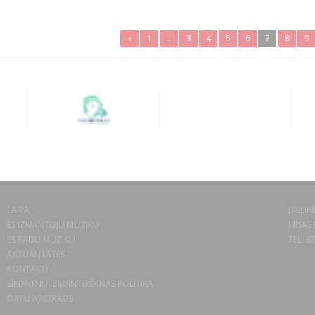
«
1
..
3
4
5
6
7
8
9
LAIPA
BIEDRĪ
ES IZMANTOJU MŪZIKU
MISAS 
ES RADU MŪZIKU
TEL. 6
AKTUALITĀTES
KONTAKTI
SĪKDATŅU IZMANTOŠANAS POLITIKA
DATU APSTRĀDE