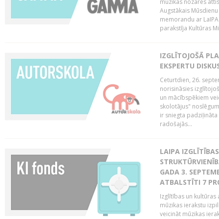
mūzikas nozares attī
Augstākais Mūsdienu
memorandu ar LaIPA (
parakstīja Kultūras Mi
IZGLĪTOJOŠĀ PL
EKSPERTU DISKU
Ceturtdien, 26. sept
norisināsies izglītoj
un mācībspēkiem vei
skolotājus" noslēgum
ir sniegta padziļināt
radošajās...
LAIPA IZGLĪTĪB
STRUKTŪRVIENĪBA
GADA 3. SEPTEMB
ATBALSTĪTI 7 PR
Izglītības un kultūras 
mūzikas ierakstu izpi
veicināt mūzikas ieraks