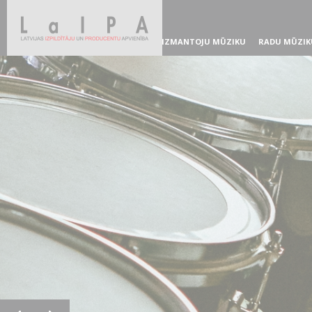
IZMANTOJU MŪZIKU
RADU MŪZIK