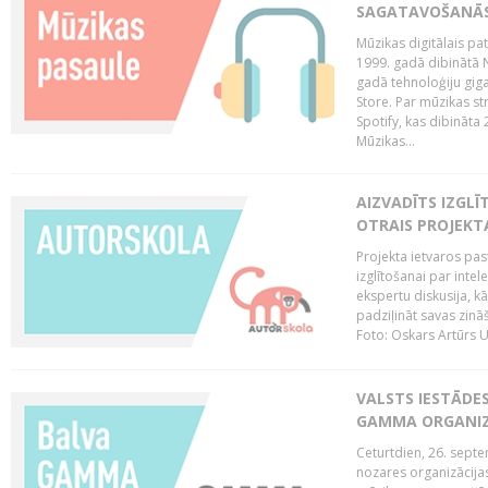
SAGATAVOŠANĀS
Mūzikas digitālais pat
1999. gadā dibinātā N
gadā tehnoloģiju giga
Store. Par mūzikas st
Spotify, kas dibināta
Mūzikas...
AIZVADĪTS IZGLĪ
OTRAIS PROJEKT
Projekta ietvaros pas
izglītošanai par inte
ekspertu diskusija, kā
padziļināt savas zinā
Foto: Oskars Artūrs U
VALSTS IESTĀDE
GAMMA ORGANI
Ceturtdien, 26. sept
nozares organizācijas