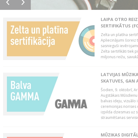
LAIPA OTRO REIZ
SERTIFIKĀTUS (F
Zelta un platīna serti
Apliecinājumi šoreiz t
sasnieguši ievērojam
Zelta sertifikāti tiek 
miljonus reižu, savukār
LATVIJAS MŪZIK
SKATUVES, GAN 
Šodien, 9. oktobrī, 
Augstākais Mūsdienu M
balvas ideju, vizuālo
ceremonijas norises 
izpilda dziesmas uz sk
straumēšanas servisie
MŪZIKAS DIGITĀ