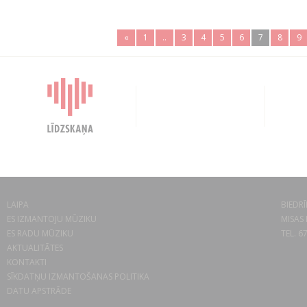
«
1
..
3
4
5
6
7
8
9
LAIPA
BIEDRĪ
ES IZMANTOJU MŪZIKU
MISAS 
ES RADU MŪZIKU
TEL. 6
AKTUALITĀTES
KONTAKTI
SĪKDATŅU IZMANTOŠANAS POLITIKA
DATU APSTRĀDE