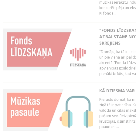
mūzikas ierakstu indu
konkurētspēju un eks
KI fonda...
"FONDS LĪDZSKAŅ
ATBALSTAM! NOT
SKRĒJIENS
"Domāju, ka tā ir lieli
un pie viena arī palīd
akcentē "Fonda Līdzsk
apvienības izpilddir
pienākt brīdis, kad va
KĀ DZIESMA VAR
Pierasts domāt, ka mā
ziņā tā ir patiesība. 
valodā un citās māks
pašam sev. Reiz pienā
krustojas, dzimst hit
paaudzes...