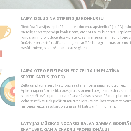
LAIPA IZSLUDINA STIPENDIJU KONKURSU
Biedrība "Latvijas Izpildītāju un producentu apvienība" (LaIPA) izsl
pieteikšanos stipendiju konkursam, aicinot LaIPA biedrus – izpildīt
fonogrammu producentus – pieteikties finansējumam jaunu fon
(mūzikas ierakstu) radīšanai un jaunradītās fonogrammas promoci
pasākumiem, sekojošu izmaksu segšanai:...
LAIPA OTRO REIZI PASNIEDZ ZELTA UN PLATĪNA
SERTIFIKĀTUS (FOTO)
Zelta un platīna sertifikātu pasniegšana norisinājās jau otro reizi.
Apliecinājumi šoreiz tika piešķirti astoņiem Latvijas māksliniekiem, 
sasnieguši ievērojamus rezultātus mūzikas straumēšanas platform
Zelta sertifikāti tiek piešķirti mūzikas ierakstiem, kas straumēti vair
miljonus reižu, savukārt platīna sertifikāti par 4 miljoniem...
LATVIJAS MŪZIKAS NOZARES BALVA GAMMA GODINĀ
SKATUVES, GAN AIZKADRU PROFESIONĀĻUS