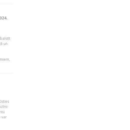
024.
balstīt
di un
umiem,
ūsties
ozīmi
ntu
 var