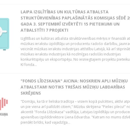
LAIPA IZGLĪTĪBAS UN KULTŪRAS ATBALSTA
STRUKTŪRVIENĪBAS PAPLAŠINĀTĀS KOMISIJAS SĒDĒ 2
GADA 3. SEPTEMBRĪ IZVĒRTĒTI 15 PIETEIKUMI UN
ATBALSTĪTI 7 PROJEKTI
Izglītības un kultūras atbalsta struktūrvienības mērķis ir finansiāli at
mūzikas ierakstu izpildītāju un producentu radošo darbību, jaunra
veicināt mūzikas ierakstu industrijas attīstību Latvijā, kā arī stiprināt
mūzikas ierakstu industrijas kā nozīmīgas radošās industrijas
konkurētspēju un eksportspēju. No iesniegtajiem projektu pieteik
KI fonda...
"FONDS LĪDZSKAŅA" AICINA: NOSKRIEN APLI MŪZIĶU
ATBALSTAM! NOTIKS TREŠAIS MŪZIĶU LABDARĪBAS
SKRĒJIENS
"Domāju, ka tā ir lieliska tradīcija – visiem kopā pulcēties, aktīvi atp
un pie viena arī palīdzēt citiem," Mūziķu skrējiena "Pieliec plecu!" n
akcentē "Fonda Līdzskaņa" vadītāja, Latvijas Izpildītāju un produce
apvienības izpilddirektore Liena Edvardsa. "Katram no mums dzīvē
pienākt brīdis, kad vajadzīga...