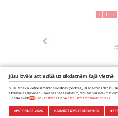
«
1
..
Jūsu izvēle attiecībā uz sīkdatnēm šajā vietnē
LAIPA
ES IZMANTOJU MŪZIKU
Mūsu tīmekļa vietne izmanto sīkdatnes (cookies), lai analizētu datuplūsmu
ES RADU MŪZIKU
sīkdatņu saglabāšanu, mēs tās nesaglabāsim, taču tas var ietekmēt dažu 
AKTUALITĀTES
lūdzam skatīt
Datu apstrāde
un
Sīkdatņu izmantošanas politika
.
KONTAKTI
SĪKDATŅU IZMANTOŠANAS POLITIKA
APSTIPRINĀT VISAS
NORAIDĪT IZVĒLES SĪKDATNES
IEST
DATU APSTRĀDE