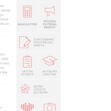
ada
r jaunās
ja
 kuras
MŪZIKAS
adio un
KALKULATORS
PATĒRIŅA
INDEKSS
FONOGRAMMU
REĢISTRĀCIJAS
ANKETA
āmin
. 2003.
 iTunes
rma
SATURA
JAUTĀJUMS
e Bay.
ATSKAITE
JURISTAM
BIEŽĀK
UZDOTIE
JAUTĀJUMI
es