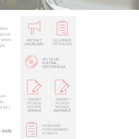
udina
ājus un
ogrammu
PIETEIKT
DJ LICENCE
PASĀKUMU
PIETEIKUMS
jas
ZELTA UN
PLATĪNA
SERTIFIKĀCIJA
kuri
SAŅEMT
SAŅEMT
ās.
ATĻAUJU
ATĻAUJU
MŪZIKAI
MŪZIKAI
āk kā 2
VEIKALĀ
KAFEJNĪCĀ
PASĀKUMA
FONOGRAMMU
S GAN
ATSKAITE