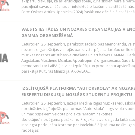
ekspertu diskusija, kā arī erudīcijas spēle, kurā skolēni varēja pārb
padziļināt savas zināšanas ar intelektuālo īpašumu saistītās tēmās.
Foto: Oskars Artūrs Upenieks (2024) Pasākuma oficiālajā atklāšanā.
VALSTS IESTĀDES UN NOZARES ORGANIZĀCIJAS VIEN
GAMMA ORGANIZĒŠANĀ
Ceturtdien, 26. septembrī, parakstot sadarbības Memorandu, vals
nozares organizācijas vienojās par savstarpēju sadarbību un līdzd
mūzikas nozares attīstības veicināšanā un arī balvas GAMMA (Gad
Augstākais Mūsdienu Mūzikas Apbalvojums) organizēšanā. Sadarb
memorandu ar LaIPA (Latvijas Izpildītāju un producentu apvienība)
parakstīja Kultūras Ministrija, AKKA/LAA...
IZGLĪTOJOŠĀ PLATFORMA "AUTORSKOLA" AR NOZAR
EKSPERTU DISKUSIJU NOSLĒGS STUDENTU PROJEKTU
Ceturtdien, 26. septembrī, Jāzepa Mediņa Rīgas Mūzikas vidusskol
norisināsies izglītojošās platformas "Autorskola" augstskolu stud
un mācībspēkiem veidotā projekta "Mācām nākotnes
skolotājus" noslēguma pasākums. Projekta ietvaros gada laikā st
ir sniegta padziļināta izpratne par intelektuālā īpašuma nozīmi gan
radošajās...