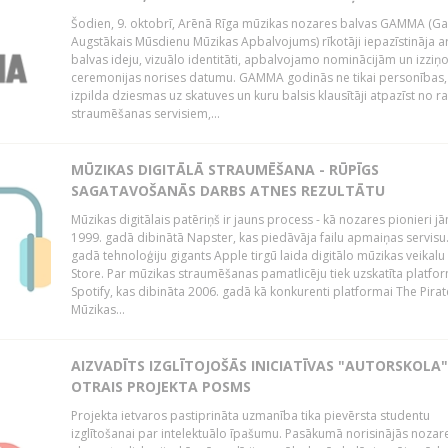
Šodien, 9. oktobrī, Arēnā Rīga mūzikas nozares balvas GAMMA (G
Augstākais Mūsdienu Mūzikas Apbalvojums) rīkotāji iepazīstināja a
balvas ideju, vizuālo identitāti, apbalvojamo nominācijām un izziņo
ceremonijas norises datumu. GAMMA godinās ne tikai personības,
izpilda dziesmas uz skatuves un kuru balsis klausītāji atpazīst no r
straumēšanas servisiem,...
MŪZIKAS DIGITĀLĀ STRAUMĒŠANA - RŪPĪGS
SAGATAVOŠANĀS DARBS ATNES REZULTĀTU
Mūzikas digitālais patēriņš ir jauns process - kā nozares pionieri j
1999. gadā dibinātā Napster, kas piedāvāja failu apmaiņas servisu
gadā tehnoloģiju gigants Apple tirgū laida digitālo mūzikas veikalu
Store. Par mūzikas straumēšanas pamatlicēju tiek uzskatīta platfo
Spotify, kas dibināta 2006. gadā kā konkurenti platformai The Pirat
Mūzikas...
AIZVADĪTS IZGLĪTOJOŠĀS INICIATĪVAS "AUTORSKOLA"
OTRAIS PROJEKTA POSMS
Projekta ietvaros pastiprināta uzmanība tika pievērsta studentu
izglītošanai par intelektuālo īpašumu. Pasākumā norisinājās nozar