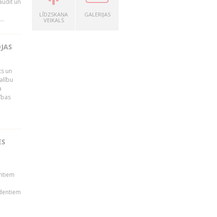
audīt un
LĪDZSKAŅA
GALERIJAS
..
VEIKALS
OJAS
ts un
alību
a
ības
ES
ā
entiem
udentiem