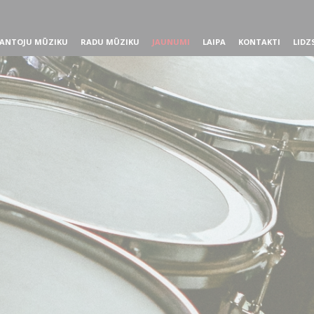
ANTOJU MŪZIKU
RADU MŪZIKU
JAUNUMI
LAIPA
KONTAKTI
LIDZ