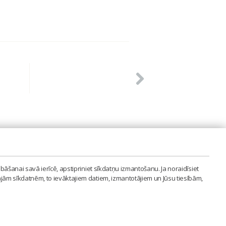
PVIENĪBA'
bāšanai savā ierīcē, apstipriniet sīkdatņu izmantošanu. Ja noraidīsiet
LAIPA.ORG
ajām sīkdatnēm, to ievāktajiem datiem, izmantotājiem un Jūsu tiesībām,