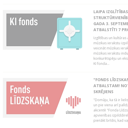
LAIPA IZGLĪTĪB
STRUKTŪRVIENĪBA
GADA 3. SEPTEMB
ATBALSTĪTI 7 PR
Izglītības un kultūras 
mūzikas ierakstu izpi
veicināt mūzikas ieraks
mūzikas ierakstu indu
konkurētspēju un eks
KI fonda...
"FONDS LĪDZSKAŅ
ATBALSTAM! NOT
SKRĒJIENS
"Domāju, ka tā ir lieli
un pie viena arī palīd
akcentē "Fonda Līdzsk
apvienības izpilddir
pienākt brīdis, kad va