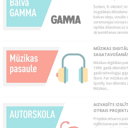
Šodien, 9. oktobrī, 
Augstākais Mūsdienu M
balvas ideju, vizuālo
ceremonijas norises 
izpilda dziesmas uz sk
straumēšanas servisie
MŪZIKAS DIGITĀ
SAGATAVOŠANĀS
Mūzikas digitālais pat
1999. gadā dibinātā N
gadā tehnoloģiju giga
Store. Par mūzikas st
Spotify, kas dibināta
Mūzikas...
AIZVADĪTS IZGLĪ
OTRAIS PROJEKT
Projekta ietvaros pas
izglītošanai par inte