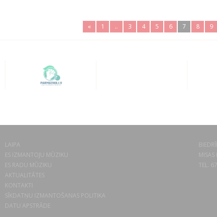
«
1
..
3
4
5
6
7
8
9
LAIPA
BIEDRĪ
ES IZMANTOJU MŪZIKU
MISAS 
ES RADU MŪZIKU
TEL. 6
AKTUALITĀTES
KONTAKTI
SĪKDATŅU IZMANTOŠANAS POLITIKA
DATU APSTRĀDE