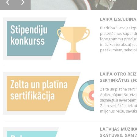
LAIPA IZSLUDINA
Biedrība "Latvijas Izp
pieteikšanos stipendi
fonogrammu producen
(mūzikas ierakstu) r
pasākumiem, sekojošu
LAIPA OTRO REIZ
SERTIFIKĀTUS (F
Zelta un platīna serti
Apliecinājumi šoreiz t
sasnieguši ievērojam
Zelta sertifikāti tiek 
miljonus reižu, savukār
LATVIJAS MŪZIK
SKATUVES, GAN 