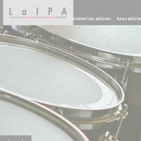
IZMANTOJU MŪZIKU
RADU MŪZIK