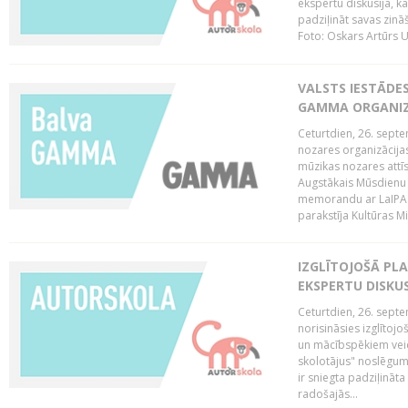
ekspertu diskusija, kā
padziļināt savas zinā
Foto: Oskars Artūrs U
VALSTS IESTĀDE
GAMMA ORGANI
Ceturtdien, 26. sept
nozares organizācijas
mūzikas nozares attī
Augstākais Mūsdienu
memorandu ar LaIPA (
parakstīja Kultūras Mi
IZGLĪTOJOŠĀ PL
EKSPERTU DISKU
Ceturtdien, 26. sept
norisināsies izglītoj
un mācībspēkiem vei
skolotājus" noslēgum
ir sniegta padziļināt
radošajās...