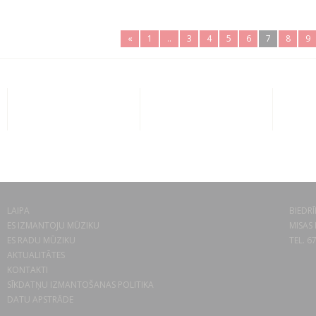
«
1
..
3
4
5
6
7
8
9
LAIPA
BIEDRĪ
ES IZMANTOJU MŪZIKU
MISAS 
ES RADU MŪZIKU
TEL. 6
AKTUALITĀTES
KONTAKTI
SĪKDATŅU IZMANTOŠANAS POLITIKA
DATU APSTRĀDE