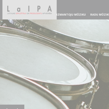
IZMANTOJU MŪZIKU
RADU MŪZIK