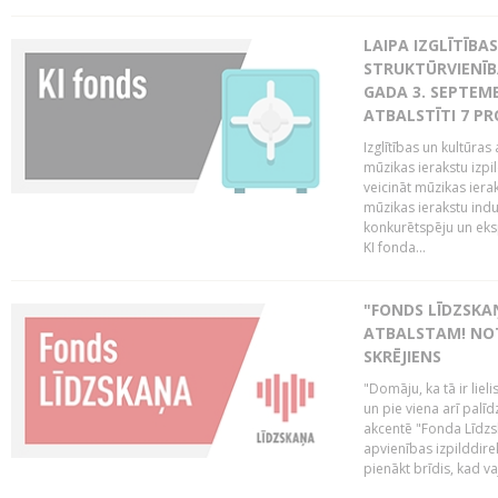
LAIPA IZGLĪTĪB
STRUKTŪRVIENĪBA
GADA 3. SEPTEMB
ATBALSTĪTI 7 PR
Izglītības un kultūras 
mūzikas ierakstu izpi
veicināt mūzikas ieraks
mūzikas ierakstu indu
konkurētspēju un eks
KI fonda...
"FONDS LĪDZSKAŅ
ATBALSTAM! NOT
SKRĒJIENS
"Domāju, ka tā ir lieli
un pie viena arī palīd
akcentē "Fonda Līdzsk
apvienības izpilddir
pienākt brīdis, kad va