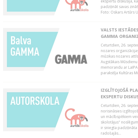
ekspertu diskusija, kā
padziļināt savas zinā
Foto: Oskars Artūrs U
VALSTS IESTĀDE
GAMMA ORGANI
Ceturtdien, 26. sept
nozares organizācijas
mūzikas nozares attī
Augstākais Mūsdienu
memorandu ar LaIPA (
parakstīja Kultūras Mi
IZGLĪTOJOŠĀ PL
EKSPERTU DISKU
Ceturtdien, 26. sept
norisināsies izglītoj
un mācībspēkiem vei
skolotājus" noslēgum
ir sniegta padziļināt
radošajās...