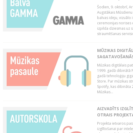
Šodien, 9. oktobrī, 
Augstākais Mūsdienu M
balvas ideju, vizuālo
ceremonijas norises 
izpilda dziesmas uz sk
straumēšanas servisie
MŪZIKAS DIGITĀ
SAGATAVOŠANĀS
Mūzikas digitālais pat
1999. gadā dibinātā N
gadā tehnoloģiju giga
Store. Par mūzikas st
Spotify, kas dibināta
Mūzikas...
AIZVADĪTS IZGLĪ
OTRAIS PROJEKT
Projekta ietvaros pas
izglītošanai par inte