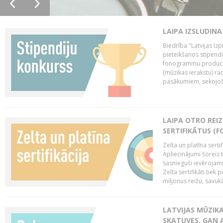
LAIPA IZSLUDINA
Biedrība "Latvijas Izp
pieteikšanos stipendi
fonogrammu producen
(mūzikas ierakstu) r
pasākumiem, sekojošu
LAIPA OTRO REIZ
SERTIFIKĀTUS (F
Zelta un platīna serti
Apliecinājumi šoreiz t
sasnieguši ievērojam
Zelta sertifikāti tiek 
miljonus reižu, savukār
LATVIJAS MŪZIK
SKATUVES, GAN 