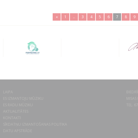
«
1
..
3
4
5
6
7
8
9
LAIPA
BIEDRĪ
ES IZMANTOJU MŪZIKU
MISAS 
ES RADU MŪZIKU
TEL. 6
AKTUALITĀTES
KONTAKTI
SĪKDATŅU IZMANTOŠANAS POLITIKA
DATU APSTRĀDE