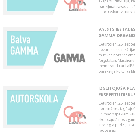
ekspertu diskusija, kā
padziļināt savas zinā
Foto: Oskars Artūrs U
VALSTS IESTĀDE
GAMMA ORGANI
Ceturtdien, 26. sept
nozares organizācijas
mūzikas nozares attī
Augstākais Mūsdienu
memorandu ar LaIPA (
parakstīja Kultūras Mi
IZGLĪTOJOŠĀ PL
EKSPERTU DISKU
Ceturtdien, 26. sept
norisināsies izglītoj
un mācībspēkiem vei
skolotājus" noslēgum
ir sniegta padziļināt
radošajās...