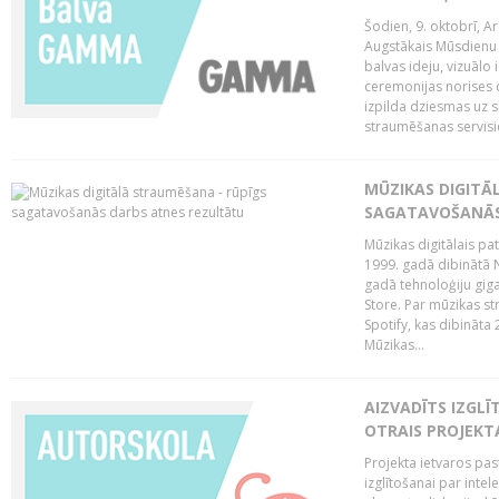
Šodien, 9. oktobrī, 
Augstākais Mūsdienu M
balvas ideju, vizuālo
ceremonijas norises 
izpilda dziesmas uz sk
straumēšanas servisie
MŪZIKAS DIGITĀ
SAGATAVOŠANĀS
Mūzikas digitālais pat
1999. gadā dibinātā N
gadā tehnoloģiju giga
Store. Par mūzikas st
Spotify, kas dibināta
Mūzikas...
AIZVADĪTS IZGLĪ
OTRAIS PROJEKT
Projekta ietvaros pas
izglītošanai par inte