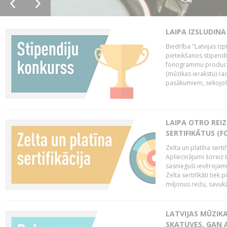
LAIPA IZSLUDINA
Biedrība "Latvijas Izp
pieteikšanos stipendi
fonogrammu producen
(mūzikas ierakstu) r
pasākumiem, sekojošu
LAIPA OTRO REIZ
SERTIFIKĀTUS (F
Zelta un platīna serti
Apliecinājumi šoreiz t
sasnieguši ievērojam
Zelta sertifikāti tiek 
miljonus reižu, savukār
LATVIJAS MŪZIK
SKATUVES, GAN 