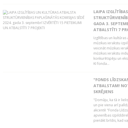
LAIPA IZGLĪTĪB
STRUKTŪRVIENĪBA
GADA 3. SEPTEMB
ATBALSTĪTI 7 PR
Izglītības un kultūras 
mūzikas ierakstu izpi
veicināt mūzikas ieraks
mūzikas ierakstu indu
konkurētspēju un eks
KI fonda...
"FONDS LĪDZSKAŅ
ATBALSTAM! NOT
SKRĒJIENS
"Domāju, ka tā ir lieli
un pie viena arī palīd
akcentē "Fonda Līdzsk
apvienības izpilddir
pienākt brīdis, kad va