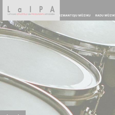
IZMANTOJU MŪZIKU
RADU MŪZIK