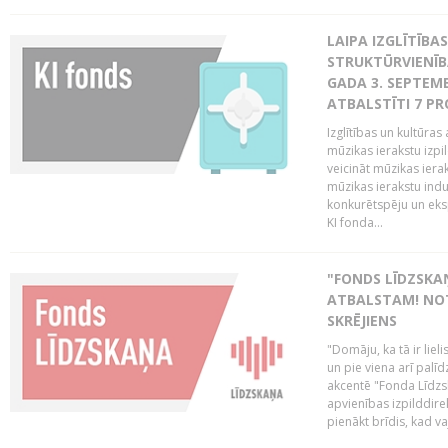
LAIPA IZGLĪTĪB
STRUKTŪRVIENĪBA
GADA 3. SEPTEMB
ATBALSTĪTI 7 PR
Izglītības un kultūras 
mūzikas ierakstu izpi
veicināt mūzikas ieraks
mūzikas ierakstu indu
konkurētspēju un eks
KI fonda...
"FONDS LĪDZSKAŅ
ATBALSTAM! NOT
SKRĒJIENS
"Domāju, ka tā ir lieli
un pie viena arī palīd
akcentē "Fonda Līdzsk
apvienības izpilddir
pienākt brīdis, kad va