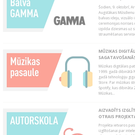
Šodien, 9. oktobrī, 
Augstākais Mūsdienu M
balvas ideju, vizuālo
ceremonijas norises 
izpilda dziesmas uz sk
straumēšanas servisie
MŪZIKAS DIGITĀ
SAGATAVOŠANĀS
Mūzikas digitālais pat
1999. gadā dibinātā N
gadā tehnoloģiju giga
Store. Par mūzikas st
Spotify, kas dibināta
Mūzikas...
AIZVADĪTS IZGLĪ
OTRAIS PROJEKT
Projekta ietvaros pas
izglītošanai par inte