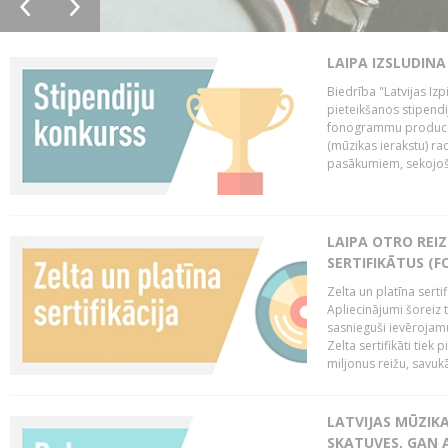
LAIPA IZSLUDINA
Biedrība "Latvijas Izp
pieteikšanos stipendi
fonogrammu producen
(mūzikas ierakstu) r
pasākumiem, sekojošu
LAIPA OTRO REIZ
SERTIFIKĀTUS (F
Zelta un platīna serti
Apliecinājumi šoreiz t
sasnieguši ievērojam
Zelta sertifikāti tiek 
miljonus reižu, savukār
LATVIJAS MŪZIK
SKATUVES, GAN 