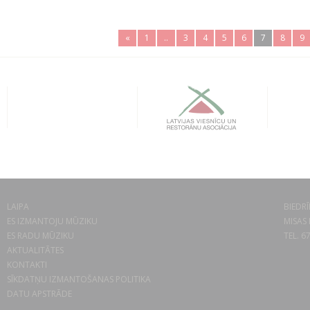
«
1
..
3
4
5
6
7
8
9
LAIPA
BIEDRĪ
ES IZMANTOJU MŪZIKU
MISAS 
ES RADU MŪZIKU
TEL. 6
AKTUALITĀTES
KONTAKTI
SĪKDATŅU IZMANTOŠANAS POLITIKA
DATU APSTRĀDE