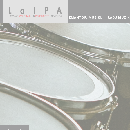
IZMANTOJU MŪZIKU
RADU MŪZIK