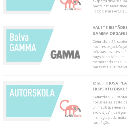
ekspertu diskusija, kā
padziļināt savas zinā
Foto: Oskars Artūrs U
VALSTS IESTĀDE
GAMMA ORGANI
Ceturtdien, 26. sept
nozares organizācijas
mūzikas nozares attī
Augstākais Mūsdienu
memorandu ar LaIPA (
parakstīja Kultūras Mi
IZGLĪTOJOŠĀ PL
EKSPERTU DISKU
Ceturtdien, 26. sept
norisināsies izglītoj
un mācībspēkiem vei
skolotājus" noslēgum
ir sniegta padziļināt
radošajās...