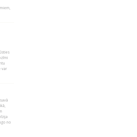
umiem,
ūsties
ozīmi
ntu
 var
 savā
ikā,
am
īzija
dugo no