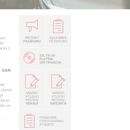
kuri
PIETEIKT
DJ LICENCE
PASĀKUMU
PIETEIKUMS
ās.
āk kā 2
ZELTA UN
PLATĪNA
SERTIFIKĀCIJA
S GAN
ada
r jaunās
SAŅEMT
SAŅEMT
ja
ATĻAUJU
ATĻAUJU
MŪZIKAI
MŪZIKAI
 kuras
VEIKALĀ
KAFEJNĪCĀ
adio un
PASĀKUMA
FONOGRAMMU
ATSKAITE