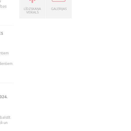
a
ības
LĪDZSKAŅA
GALERIJAS
VEIKALS
ES
ā
entiem
udentiem
024.
balstīt
di un