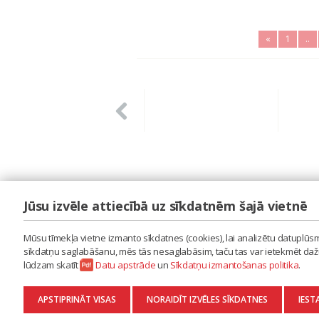
«
1
..
Jūsu izvēle attiecībā uz sīkdatnēm šajā vietnē
LAIPA
ES IZMANTOJU MŪZIKU
Mūsu tīmekļa vietne izmanto sīkdatnes (cookies), lai analizētu datuplūsmu
ES RADU MŪZIKU
sīkdatņu saglabāšanu, mēs tās nesaglabāsim, taču tas var ietekmēt dažu 
AKTUALITĀTES
lūdzam skatīt
Datu apstrāde
un
Sīkdatņu izmantošanas politika
.
KONTAKTI
SĪKDATŅU IZMANTOŠANAS POLITIKA
APSTIPRINĀT VISAS
NORAIDĪT IZVĒLES SĪKDATNES
IEST
DATU APSTRĀDE