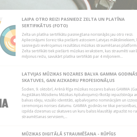
LAIPA OTRO REIZI PASNIEDZ ZELTA UN PLATĪNA
SERTIFIKĀTUS (FOTO)
Zelta un platīna sertifikātu pasniegšana norisinājās jau otro reizi.
Apliecinājumi šoreiz tika piešķirti astoņiem Latvijas māksliniekiem, 
sasnieguši ievērojamus rezultātus mūzikas straumēšanas platform
Zelta sertifikāti tiek piešķirti mūzikas ierakstiem, kas straumēti vair
miljonus reižu, savukārt platīna sertifikāti par 4 miljoniem...
LATVIJAS MŪZIKAS NOZARES BALVA GAMMA GODINĀ
SKATUVES, GAN AIZKADRU PROFESIONĀĻUS
Šodien, 9. oktobrī, Arēnā Rīga mūzikas nozares balvas GAMMA (G
Augstākais Mūsdienu Mūzikas Apbalvojums) rīkotāji iepazīstināja a
balvas ideju, vizuālo identitāti, apbalvojamo nominācijām un izziņo
ceremonijas norises datumu. GAMMA godinās ne tikai personības,
izpilda dziesmas uz skatuves un kuru balsis klausītāji atpazīst no r
straumēšanas servisiem,...
MŪZIKAS DIGITĀLĀ STRAUMĒŠANA - RŪPĪGS