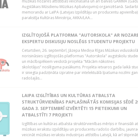
mūzikas nozares attīstības veicināšanā un arī balvas GAMMA (Gad
Augstākais Mūsdienu Mūzikas Apbalvojums) organizēšanā. Sadarb
memorandu ar LaIPA (Latvijas Izpildītāju un producentu apvienība)
parakstīja Kultūras Ministrija, AKKA/LAA...
IZGLĪTOJOŠĀ PLATFORMA "AUTORSKOLA" AR NOZAR
EKSPERTU DISKUSIJU NOSLĒGS STUDENTU PROJEKTU
Ceturtdien, 26. septembrī, Jāzepa Mediņa Rīgas Mūzikas vidusskol
norisināsies izglītojošās platformas "Autorskola" augstskolu stud
un mācībspēkiem veidotā projekta "Mācām nākotnes
skolotājus" noslēguma pasākums. Projekta ietvaros gada laikā st
ir sniegta padziļināta izpratne par intelektuālā īpašuma nozīmi gan
radošajās...
LAIPA IZGLĪTĪBAS UN KULTŪRAS ATBALSTA
STRUKTŪRVIENĪBAS PAPLAŠINĀTĀS KOMISIJAS SĒDĒ 2
GADA 3. SEPTEMBRĪ IZVĒRTĒTI 15 PIETEIKUMI UN
ATBALSTĪTI 7 PROJEKTI
Izglītības un kultūras atbalsta struktūrvienības mērķis ir finansiāli at
mūzikas ierakstu izpildītāju un producentu radošo darbību, jaunra
veicināt mūzikas ierakstu industrijas attīstību Latvijā, kā arī stiprināt