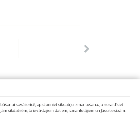
PVIENĪBA'
bāšanai savā ierīcē, apstipriniet sīkdatņu izmantošanu. Ja noraidīsiet
LAIPA.ORG
ajām sīkdatnēm, to ievāktajiem datiem, izmantotājiem un Jūsu tiesībām,