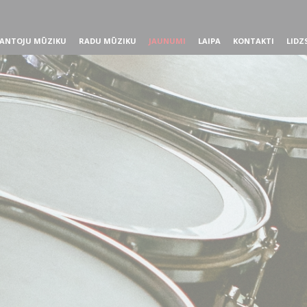
ANTOJU MŪZIKU
RADU MŪZIKU
JAUNUMI
LAIPA
KONTAKTI
LIDZ