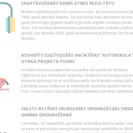
SAGATAVOŠANĀS DARBS ATNES REZULTĀTU
Mūzikas digitālais patēriņš ir jauns process - kā nozares pionieri j
1999. gadā dibinātā Napster, kas piedāvāja failu apmaiņas servisu
gadā tehnoloģiju gigants Apple tirgū laida digitālo mūzikas veikalu
Store. Par mūzikas straumēšanas pamatlicēju tiek uzskatīta platfo
Spotify, kas dibināta 2006. gadā kā konkurenti platformai The Pirat
Mūzikas...
AIZVADĪTS IZGLĪTOJOŠĀS INICIATĪVAS "AUTORSKOLA"
OTRAIS PROJEKTA POSMS
Projekta ietvaros pastiprināta uzmanība tika pievērsta studentu
izglītošanai par intelektuālo īpašumu. Pasākumā norisinājās nozar
ekspertu diskusija, kā arī erudīcijas spēle, kurā skolēni varēja pārb
padziļināt savas zināšanas ar intelektuālo īpašumu saistītās tēmās.
Foto: Oskars Artūrs Upenieks (2024) Pasākuma oficiālajā atklāšanā.
VALSTS IESTĀDES UN NOZARES ORGANIZĀCIJAS VIEN
GAMMA ORGANIZĒŠANĀ
Ceturtdien, 26. septembrī, parakstot sadarbības Memorandu, vals
nozares organizācijas vienojās par savstarpēju sadarbību un līdzd