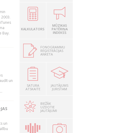
āmin
. 2003.
 iTunes
MŪZIKAS
rma
KALKULATORS
PATĒRIŅA
INDEKSS
e Bay.
FONOGRAMMU
REĢISTRĀCIJAS
ANKETA
es
audīt un
SATURA
JAUTĀJUMS
ATSKAITE
JURISTAM
..
BIEŽĀK
UZDOTIE
OJAS
JAUTĀJUMI
ts un
alību