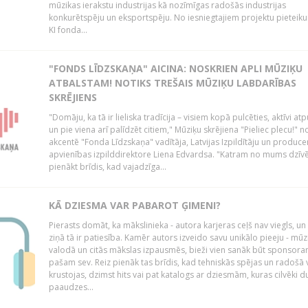
mūzikas ierakstu industrijas kā nozīmīgas radošās industrijas
konkurētspēju un eksportspēju. No iesniegtajiem projektu pieteik
KI fonda...
"FONDS LĪDZSKAŅA" AICINA: NOSKRIEN APLI MŪZIĶU
ATBALSTAM! NOTIKS TREŠAIS MŪZIĶU LABDARĪBAS
SKRĒJIENS
"Domāju, ka tā ir lieliska tradīcija – visiem kopā pulcēties, aktīvi atp
un pie viena arī palīdzēt citiem," Mūziķu skrējiena "Pieliec plecu!" n
akcentē "Fonda Līdzskaņa" vadītāja, Latvijas Izpildītāju un produce
apvienības izpilddirektore Liena Edvardsa. "Katram no mums dzīvē
pienākt brīdis, kad vajadzīga...
KĀ DZIESMA VAR PABAROT ĢIMENI?
Pierasts domāt, ka mākslinieka - autora karjeras ceļš nav viegls, un
ziņā tā ir patiesība. Kamēr autors izveido savu unikālo pieeju - mūz
valodā un citās mākslas izpausmēs, bieži vien sanāk būt sponsor
pašam sev. Reiz pienāk tas brīdis, kad tehniskās spējas un radošā v
krustojas, dzimst hits vai pat katalogs ar dziesmām, kuras cilvēki 
paaudzes...