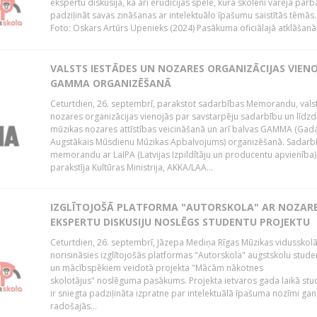
ekspertu diskusija, kā arī erudīcijas spēle, kurā skolēni varēja pārb
padziļināt savas zināšanas ar intelektuālo īpašumu saistītās tēmās.
Foto: Oskars Artūrs Upenieks (2024) Pasākuma oficiālajā atklāšanā.
VALSTS IESTĀDES UN NOZARES ORGANIZĀCIJAS VIEN
GAMMA ORGANIZĒŠANĀ
Ceturtdien, 26. septembrī, parakstot sadarbības Memorandu, vals
nozares organizācijas vienojās par savstarpēju sadarbību un līdzd
mūzikas nozares attīstības veicināšanā un arī balvas GAMMA (Gad
Augstākais Mūsdienu Mūzikas Apbalvojums) organizēšanā. Sadarb
memorandu ar LaIPA (Latvijas Izpildītāju un producentu apvienība)
parakstīja Kultūras Ministrija, AKKA/LAA...
IZGLĪTOJOŠĀ PLATFORMA "AUTORSKOLA" AR NOZAR
EKSPERTU DISKUSIJU NOSLĒGS STUDENTU PROJEKTU
Ceturtdien, 26. septembrī, Jāzepa Mediņa Rīgas Mūzikas vidusskol
norisināsies izglītojošās platformas "Autorskola" augstskolu stud
un mācībspēkiem veidotā projekta "Mācām nākotnes
skolotājus" noslēguma pasākums. Projekta ietvaros gada laikā st
ir sniegta padziļināta izpratne par intelektuālā īpašuma nozīmi gan
radošajās...