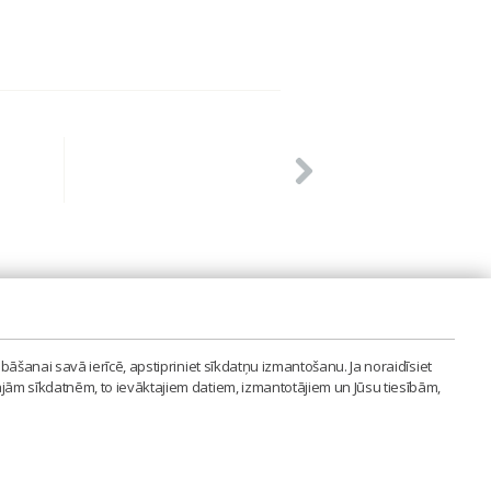
PVIENĪBA'
bāšanai savā ierīcē, apstipriniet sīkdatņu izmantošanu. Ja noraidīsiet
LAIPA.ORG
ajām sīkdatnēm, to ievāktajiem datiem, izmantotājiem un Jūsu tiesībām,