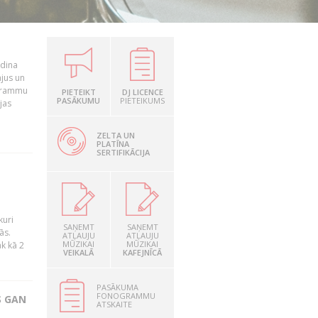
udina
ājus un
ogrammu
PIETEIKT
DJ LICENCE
PASĀKUMU
PIETEIKUMS
jas
ZELTA UN
PLATĪNA
SERTIFIKĀCIJA
kuri
SAŅEMT
SAŅEMT
ās.
ATĻAUJU
ATĻAUJU
MŪZIKAI
MŪZIKAI
āk kā 2
VEIKALĀ
KAFEJNĪCĀ
PASĀKUMA
FONOGRAMMU
S GAN
ATSKAITE