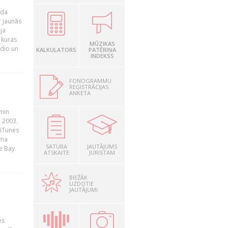
ada
r jaunās
ja
 kuras
MŪZIKAS
adio un
KALKULATORS
PATĒRIŅA
INDEKSS
FONOGRAMMU
REĢISTRĀCIJAS
ANKETA
āmin
. 2003.
 iTunes
rma
SATURA
JAUTĀJUMS
e Bay.
ATSKAITE
JURISTAM
BIEŽĀK
UZDOTIE
JAUTĀJUMI
es