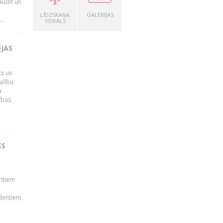
audīt un
LĪDZSKAŅA
GALERIJAS
..
VEIKALS
OJAS
ts un
alību
a
ības
ES
ā
entiem
udentiem