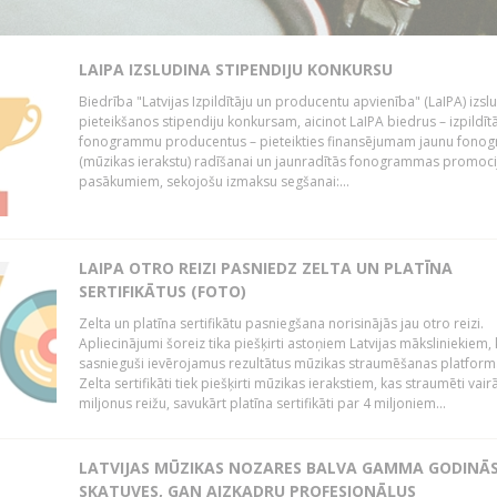
LAIPA IZSLUDINA STIPENDIJU KONKURSU
Biedrība "Latvijas Izpildītāju un producentu apvienība" (LaIPA) izsl
pieteikšanos stipendiju konkursam, aicinot LaIPA biedrus – izpildīt
fonogrammu producentus – pieteikties finansējumam jaunu fon
(mūzikas ierakstu) radīšanai un jaunradītās fonogrammas promoci
pasākumiem, sekojošu izmaksu segšanai:...
LAIPA OTRO REIZI PASNIEDZ ZELTA UN PLATĪNA
SERTIFIKĀTUS (FOTO)
Zelta un platīna sertifikātu pasniegšana norisinājās jau otro reizi.
Apliecinājumi šoreiz tika piešķirti astoņiem Latvijas māksliniekiem, 
sasnieguši ievērojamus rezultātus mūzikas straumēšanas platform
Zelta sertifikāti tiek piešķirti mūzikas ierakstiem, kas straumēti vair
miljonus reižu, savukārt platīna sertifikāti par 4 miljoniem...
LATVIJAS MŪZIKAS NOZARES BALVA GAMMA GODINĀ
SKATUVES, GAN AIZKADRU PROFESIONĀĻUS