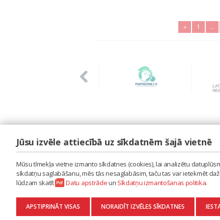
«
1
..
Jūsu izvēle attiecībā uz sīkdatnēm šajā vietnē
LAIPA
ES IZMANTOJU MŪZIKU
Mūsu tīmekļa vietne izmanto sīkdatnes (cookies), lai analizētu datuplūsmu
ES RADU MŪZIKU
sīkdatņu saglabāšanu, mēs tās nesaglabāsim, taču tas var ietekmēt dažu 
AKTUALITĀTES
lūdzam skatīt
Datu apstrāde
un
Sīkdatņu izmantošanas politika
.
KONTAKTI
SĪKDATŅU IZMANTOŠANAS POLITIKA
APSTIPRINĀT VISAS
NORAIDĪT IZVĒLES SĪKDATNES
IEST
DATU APSTRĀDE