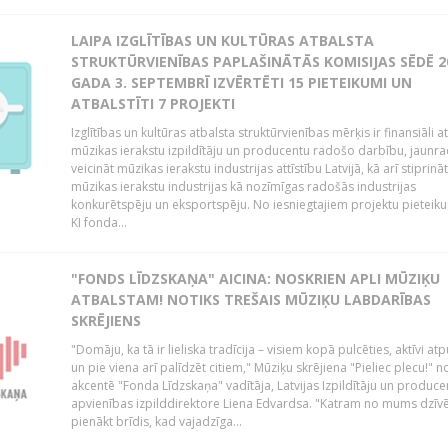
LAIPA IZGLĪTĪBAS UN KULTŪRAS ATBALSTA
STRUKTŪRVIENĪBAS PAPLAŠINĀTĀS KOMISIJAS SĒDĒ 2
GADA 3. SEPTEMBRĪ IZVĒRTĒTI 15 PIETEIKUMI UN
ATBALSTĪTI 7 PROJEKTI
Izglītības un kultūras atbalsta struktūrvienības mērķis ir finansiāli at
mūzikas ierakstu izpildītāju un producentu radošo darbību, jaunra
veicināt mūzikas ierakstu industrijas attīstību Latvijā, kā arī stiprināt
mūzikas ierakstu industrijas kā nozīmīgas radošās industrijas
konkurētspēju un eksportspēju. No iesniegtajiem projektu pieteik
KI fonda...
"FONDS LĪDZSKAŅA" AICINA: NOSKRIEN APLI MŪZIĶU
ATBALSTAM! NOTIKS TREŠAIS MŪZIĶU LABDARĪBAS
SKRĒJIENS
"Domāju, ka tā ir lieliska tradīcija – visiem kopā pulcēties, aktīvi atp
un pie viena arī palīdzēt citiem," Mūziķu skrējiena "Pieliec plecu!" n
akcentē "Fonda Līdzskaņa" vadītāja, Latvijas Izpildītāju un produce
apvienības izpilddirektore Liena Edvardsa. "Katram no mums dzīvē
pienākt brīdis, kad vajadzīga...