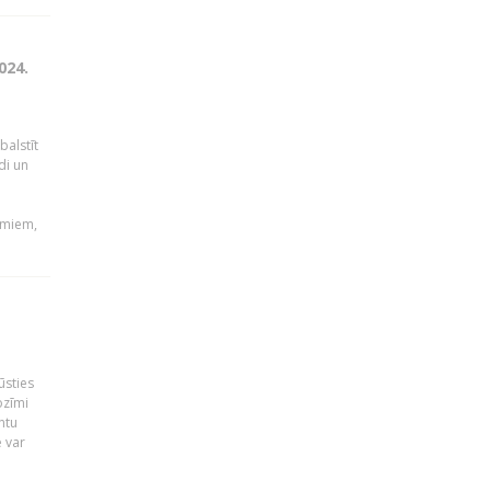
024.
balstīt
di un
umiem,
ūsties
ozīmi
ntu
 var