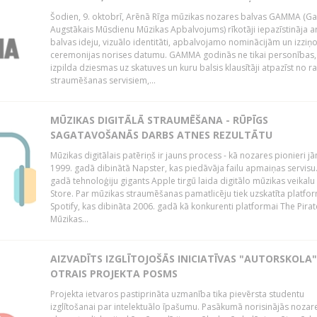
Šodien, 9. oktobrī, Arēnā Rīga mūzikas nozares balvas GAMMA (G
Augstākais Mūsdienu Mūzikas Apbalvojums) rīkotāji iepazīstināja a
balvas ideju, vizuālo identitāti, apbalvojamo nominācijām un izziņo
ceremonijas norises datumu. GAMMA godinās ne tikai personības,
izpilda dziesmas uz skatuves un kuru balsis klausītāji atpazīst no r
straumēšanas servisiem,...
MŪZIKAS DIGITĀLĀ STRAUMĒŠANA - RŪPĪGS
SAGATAVOŠANĀS DARBS ATNES REZULTĀTU
Mūzikas digitālais patēriņš ir jauns process - kā nozares pionieri j
1999. gadā dibinātā Napster, kas piedāvāja failu apmaiņas servisu
gadā tehnoloģiju gigants Apple tirgū laida digitālo mūzikas veikalu
Store. Par mūzikas straumēšanas pamatlicēju tiek uzskatīta platfo
Spotify, kas dibināta 2006. gadā kā konkurenti platformai The Pirat
Mūzikas...
AIZVADĪTS IZGLĪTOJOŠĀS INICIATĪVAS "AUTORSKOLA"
OTRAIS PROJEKTA POSMS
Projekta ietvaros pastiprināta uzmanība tika pievērsta studentu
izglītošanai par intelektuālo īpašumu. Pasākumā norisinājās nozar