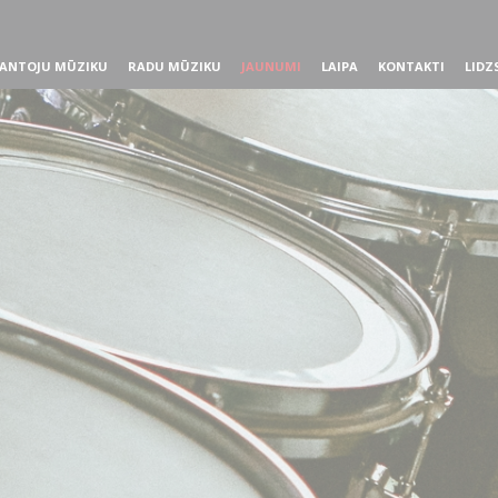
ANTOJU MŪZIKU
RADU MŪZIKU
JAUNUMI
LAIPA
KONTAKTI
LIDZ