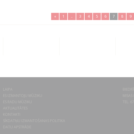
«
1
..
3
4
5
6
7
8
9
LAIPA
BIEDRĪ
ES IZMANTOJU MŪZIKU
MISAS 
ES RADU MŪZIKU
TEL. 6
AKTUALITĀTES
KONTAKTI
SĪKDATŅU IZMANTOŠANAS POLITIKA
DATU APSTRĀDE