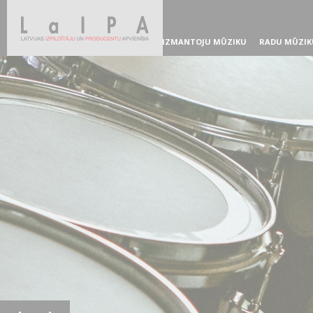
IZMANTOJU MŪZIKU
RADU MŪZIK