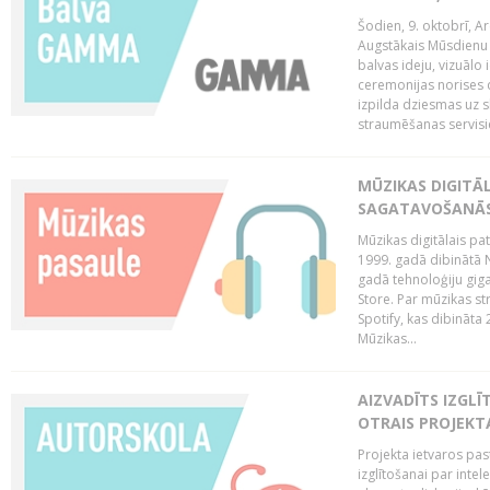
Šodien, 9. oktobrī, 
Augstākais Mūsdienu M
balvas ideju, vizuālo
ceremonijas norises 
izpilda dziesmas uz sk
straumēšanas servisie
MŪZIKAS DIGITĀ
SAGATAVOŠANĀS
Mūzikas digitālais pat
1999. gadā dibinātā N
gadā tehnoloģiju giga
Store. Par mūzikas st
Spotify, kas dibināta
Mūzikas...
AIZVADĪTS IZGLĪ
OTRAIS PROJEKT
Projekta ietvaros pas
izglītošanai par inte