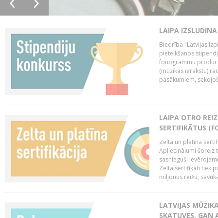
LAIPA IZSLUDINA
Biedrība "Latvijas Izp
pieteikšanos stipendi
fonogrammu producen
(mūzikas ierakstu) r
pasākumiem, sekojošu
LAIPA OTRO REIZ
SERTIFIKĀTUS (F
Zelta un platīna serti
Apliecinājumi šoreiz t
sasnieguši ievērojam
Zelta sertifikāti tiek 
miljonus reižu, savukār
LATVIJAS MŪZIK
SKATUVES, GAN 