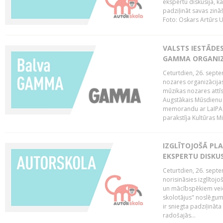
ekspertu diskusija, kā
padziļināt savas zinā
Foto: Oskars Artūrs U
VALSTS IESTĀDE
GAMMA ORGANI
Ceturtdien, 26. sept
nozares organizācijas
mūzikas nozares attī
Augstākais Mūsdienu
memorandu ar LaIPA (
parakstīja Kultūras Mi
IZGLĪTOJOŠĀ PL
EKSPERTU DISKU
Ceturtdien, 26. sept
norisināsies izglītoj
un mācībspēkiem vei
skolotājus" noslēgum
ir sniegta padziļināt
radošajās...