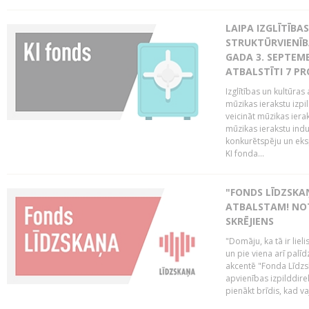
LAIPA IZGLĪTĪB
STRUKTŪRVIENĪBA
GADA 3. SEPTEMB
ATBALSTĪTI 7 PR
Izglītības un kultūras 
mūzikas ierakstu izpi
veicināt mūzikas ieraks
mūzikas ierakstu indu
konkurētspēju un eks
KI fonda...
"FONDS LĪDZSKAŅ
ATBALSTAM! NOT
SKRĒJIENS
"Domāju, ka tā ir lieli
un pie viena arī palīd
akcentē "Fonda Līdzsk
apvienības izpilddir
pienākt brīdis, kad va