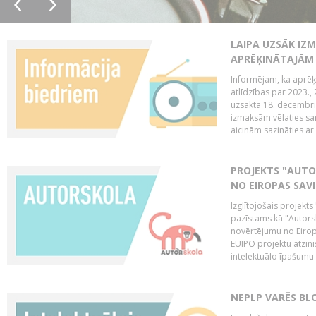
LAIPA UZSĀK IZM
APRĒĶINĀTAJĀM
Informējam, ka aprēķi
atlīdzības par 2023.
uzsākta 18. decembrī 
izmaksām vēlaties saņ
aicinām sazināties ar 
PROJEKTS "AUT
NO EIROPAS SAV
Izglītojošais projekt
pazīstams kā "Autorsk
novērtējumu no Eiropa
EUIPO projektu atzinis 
intelektuālo īpašumu 
NEPLP VARĒS BL