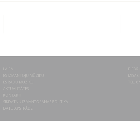
LAIPA
BIEDRĪ
ES IZMANTOJU MŪZIKU
MISAS 
ES RADU MŪZIKU
TEL. 6
AKTUALITĀTES
KONTAKTI
SĪKDATŅU IZMANTOŠANAS POLITIKA
DATU APSTRĀDE