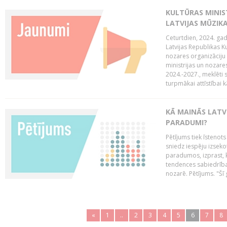
KULTŪRAS MINIST
LATVIJAS MŪZIK
Ceturtdien, 2024. gad
Latvijas Republikas Ku
nozares organizāciju 
ministrijas un nozare
2024.-2027., meklēti
turpmākai attīstībai kā
KĀ MAINĀS LATV
PARADUMI?
Pētījums tiek īstenot
sniedz iespēju izseko
paradumos, izprast, 
tendences sabiedrība
nozarē. Pētījums. "Šī g
«
1
..
2
3
4
5
6
7
8