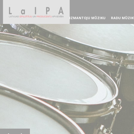
IZMANTOJU MŪZIKU
RADU MŪZIK