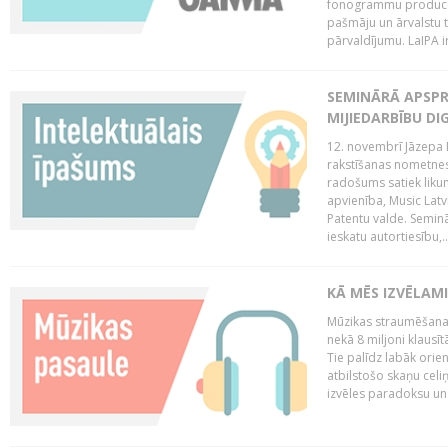
fonogrammu producent
pašmāju un ārvalstu t
pārvaldījumu. LaIPA ir
SEMINĀRĀ APSPR
MIJIEDARBĪBU DI
12. novembrī Jāzepa 
rakstīšanas nometnes
radošums satiek likum
apvienība, Music Latv
Patentu valde. Semin
ieskatu autortiesību,..
KĀ MĒS IZVĒLAM
Mūzikas straumēšanas
nekā 8 miljoni klausīt
Tie palīdz labāk orie
atbilstošo skaņu celiņ
izvēles paradoksu un 