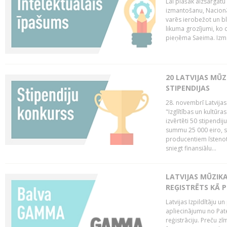
Lai plašāk aizsargātu
izmantošanu, Nacionā
varēs ierobežot un bl
likuma grozījumi, ko 
pieņēma Saeima. Izma
20 LATVIJAS MŪ
STIPENDIJAS
28. novembrī Latvijas
"Izglītības un kultūra
izvērtēti 50 stipendi
summu 25 000 eiro, sn
producentiem īstenot 
sniegt finansiālu...
LATVIJAS MŪZI
REĢISTRĒTS KĀ P
Latvijas Izpildītāju 
apliecinājumu no Pa
reģistrāciju. Preču zīm