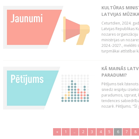
KULTŪRAS MINIST
LATVIJAS MŪZIK
Ceturtdien, 2024. gad
Latvijas Republikas Ku
nozares organizāciju 
ministrijas un nozare
2024.-2027., meklēti
turpmākai attīstībai kā
KĀ MAINĀS LATV
PARADUMI?
Pētījums tiek īstenot
sniedz iespēju izseko
paradumos, izprast, 
tendences sabiedrība
nozarē. Pētījums. "Šī g
«
1
..
2
3
4
5
6
7
8