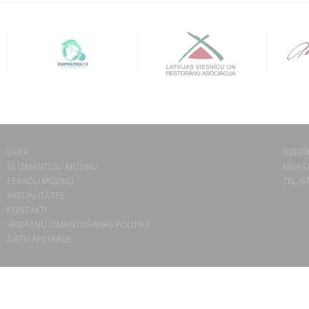
LAIPA
BIEDRĪ
ES IZMANTOJU MŪZIKU
MISAS 
ES RADU MŪZIKU
TEL. 6
AKTUALITĀTES
KONTAKTI
SĪKDATŅU IZMANTOŠANAS POLITIKA
DATU APSTRĀDE