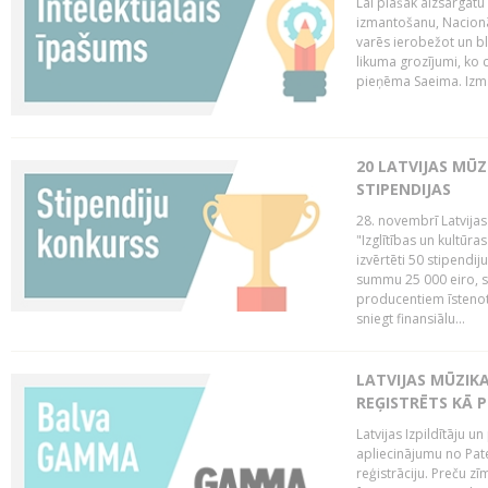
Lai plašāk aizsargātu
izmantošanu, Nacionā
varēs ierobežot un bl
likuma grozījumi, ko 
pieņēma Saeima. Izma
20 LATVIJAS MŪ
STIPENDIJAS
28. novembrī Latvijas
"Izglītības un kultūra
izvērtēti 50 stipendi
summu 25 000 eiro, sn
producentiem īstenot 
sniegt finansiālu...
LATVIJAS MŪZI
REĢISTRĒTS KĀ P
Latvijas Izpildītāju 
apliecinājumu no Pa
reģistrāciju. Preču zīm