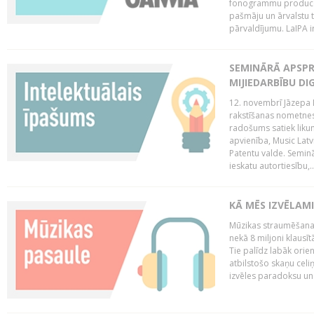
fonogrammu producent
pašmāju un ārvalstu t
pārvaldījumu. LaIPA ir
SEMINĀRĀ APSPR
MIJIEDARBĪBU DI
12. novembrī Jāzepa 
rakstīšanas nometnes
radošums satiek likum
apvienība, Music Latv
Patentu valde. Semin
ieskatu autortiesību,..
KĀ MĒS IZVĒLAM
Mūzikas straumēšanas
nekā 8 miljoni klausīt
Tie palīdz labāk orie
atbilstošo skaņu celiņ
izvēles paradoksu un 