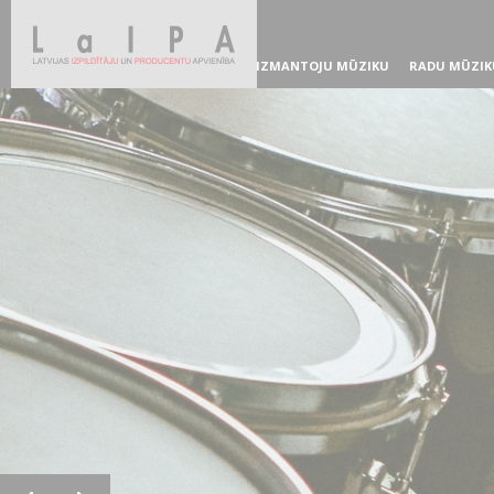
IZMANTOJU MŪZIKU
RADU MŪZIK