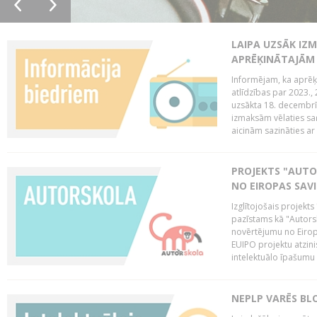
LAIPA UZSĀK IZM
APRĒĶINĀTAJĀM
Informējam, ka aprēķi
atlīdzības par 2023.
uzsākta 18. decembrī 
izmaksām vēlaties saņ
aicinām sazināties ar 
PROJEKTS "AUT
NO EIROPAS SAV
Izglītojošais projekt
pazīstams kā "Autorsk
novērtējumu no Eiropa
EUIPO projektu atzinis 
intelektuālo īpašumu 
NEPLP VARĒS BL