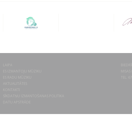
LAIPA
BIEDRĪ
ES IZMANTOJU MŪZIKU
MISAS 
ES RADU MŪZIKU
TEL. 6
AKTUALITĀTES
KONTAKTI
SĪKDATŅU IZMANTOŠANAS POLITIKA
DATU APSTRĀDE