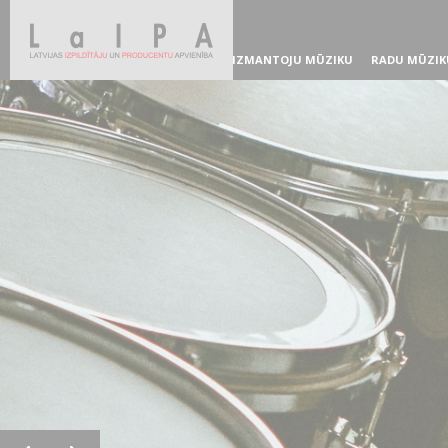
IZMANTOJU MŪZIKU
RADU MŪZIK