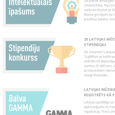
Lai plašāk aizsargātu
izmantošanu, Nacionā
varēs ierobežot un bl
likuma grozījumi, ko 
pieņēma Saeima. Izma
20 LATVIJAS MŪ
STIPENDIJAS
28. novembrī Latvijas
"Izglītības un kultūra
izvērtēti 50 stipendi
summu 25 000 eiro, sn
producentiem īstenot 
sniegt finansiālu...
LATVIJAS MŪZI
REĢISTRĒTS KĀ P
Latvijas Izpildītāju 
apliecinājumu no Pa
reģistrāciju. Preču zīm