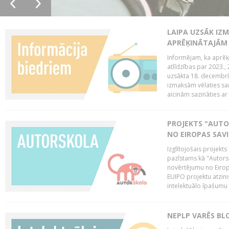
LAIPA UZSĀK IZM
APRĒĶINĀTAJĀM
Informējam, ka aprēķi
atlīdzības par 2023.
uzsākta 18. decembrī 
izmaksām vēlaties saņ
aicinām sazināties ar 
PROJEKTS "AUT
NO EIROPAS SAV
Izglītojošais projekt
pazīstams kā "Autorsk
novērtējumu no Eiropa
EUIPO projektu atzinis 
intelektuālo īpašumu 
NEPLP VARĒS BL