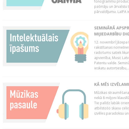
fonogrammu producent
pašmāju un ārvalstu t
pārvaldījumu. LaIPA ir
SEMINĀRĀ APSPR
MIJIEDARBĪBU DI
12. novembrī Jāzepa 
rakstīšanas nometnes
radošums satiek likum
apvienība, Music Latv
Patentu valde. Semin
ieskatu autortiesību,..
KĀ MĒS IZVĒLAM
Mūzikas straumēšanas
nekā 8 miljoni klausīt
Tie palīdz labāk orie
atbilstošo skaņu celiņ
izvēles paradoksu un 