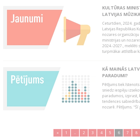
KULTŪRAS MINIST
LATVIJAS MŪZIK
Ceturtdien, 2024. gad
Latvijas Republikas Ku
nozares organizāciju 
ministrijas un nozare
2024.-2027., meklēti
turpmākai attīstībai kā
KĀ MAINĀS LATV
PARADUMI?
Pētījums tiek īstenot
sniedz iespēju izseko
paradumos, izprast, 
tendences sabiedrība
nozarē. Pētījums. "Šī g
«
1
..
2
3
4
5
6
7
8