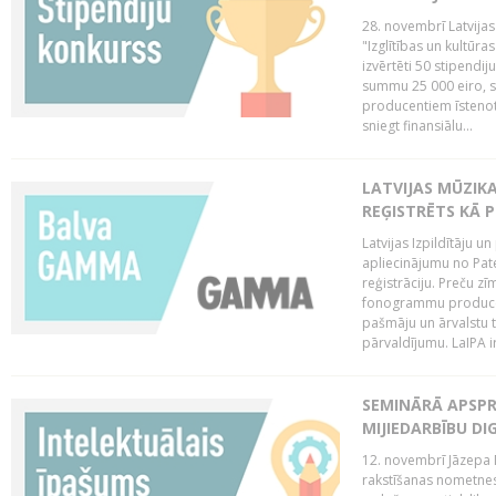
28. novembrī Latvijas
"Izglītības un kultūra
izvērtēti 50 stipendi
summu 25 000 eiro, sn
producentiem īstenot 
sniegt finansiālu...
LATVIJAS MŪZI
REĢISTRĒTS KĀ P
Latvijas Izpildītāju 
apliecinājumu no Pa
reģistrāciju. Preču zīm
fonogrammu producent
pašmāju un ārvalstu t
pārvaldījumu. LaIPA ir
SEMINĀRĀ APSPR
MIJIEDARBĪBU DI
12. novembrī Jāzepa 
rakstīšanas nometnes