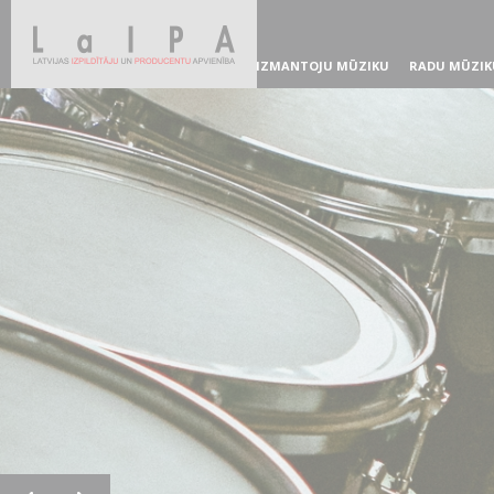
IZMANTOJU MŪZIKU
RADU MŪZIK