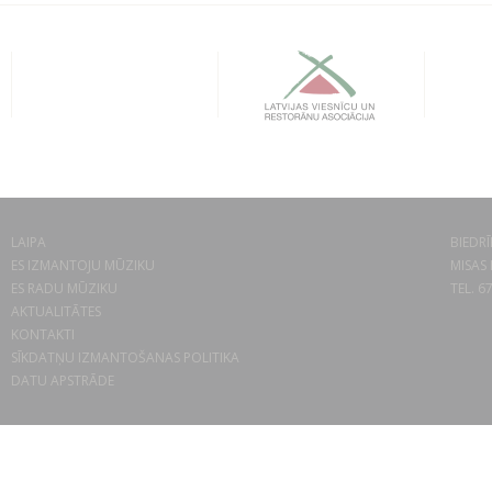
LAIPA
BIEDRĪ
ES IZMANTOJU MŪZIKU
MISAS 
ES RADU MŪZIKU
TEL. 6
AKTUALITĀTES
KONTAKTI
SĪKDATŅU IZMANTOŠANAS POLITIKA
DATU APSTRĀDE