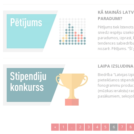
KĀ MAINĀS LATV
PARADUMI?
Pētījums tiek īstenot
sniedz iespēju izseko
paradumos, izprast, 
tendences sabiedrība
nozarē. Pētījums. "Šī g
LAIPA IZSLUDINA
Biedrība "Latvijas Izp
pieteikšanos stipendi
fonogrammu producen
(mūzikas ierakstu) r
pasākumiem, sekojošu
«
1
..
2
3
4
5
6
7
8