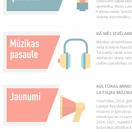
radošums satiek likum
apvienība, Music Latv
Patentu valde. Semin
ieskatu autortiesību,..
KĀ MĒS IZVĒLAM
Mūzikas straumēšanas
nekā 8 miljoni klausīt
Tie palīdz labāk orie
atbilstošo skaņu celiņ
izvēles paradoksu un 
KULTŪRAS MINIST
LATVIJAS MŪZIK
Ceturtdien, 2024. gad
Latvijas Republikas Ku
nozares organizāciju 
ministrijas un nozare
2024.-2027., meklēti
turpmākai attīstībai kā