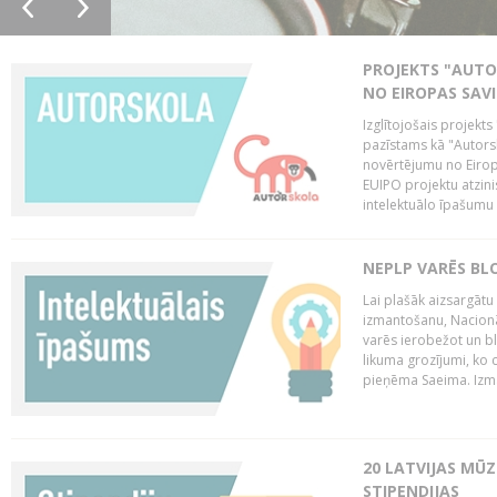
PROJEKTS "AUT
NO EIROPAS SAV
Izglītojošais projekt
pazīstams kā "Autorsk
novērtējumu no Eiropa
EUIPO projektu atzinis 
intelektuālo īpašumu 
NEPLP VARĒS BL
Lai plašāk aizsargātu
izmantošanu, Nacionā
varēs ierobežot un bl
likuma grozījumi, ko 
pieņēma Saeima. Izma
20 LATVIJAS MŪ
STIPENDIJAS