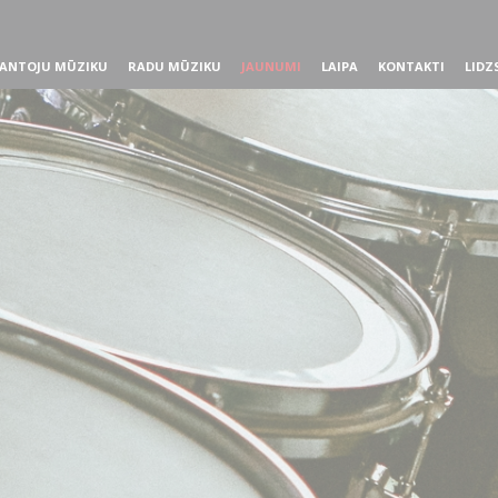
ANTOJU MŪZIKU
RADU MŪZIKU
JAUNUMI
LAIPA
KONTAKTI
LIDZ