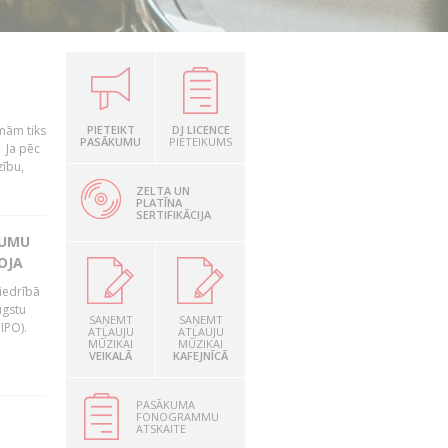
mām tiks
PIETEIKT
DJ LICENCE
PASĀKUMU
PIETEIKUMS
. Ja pēc
zību,
ZELTA UN
PLATĪNA
SERTIFIKĀCIJA
JUMU
OJA
iedrībā
ugstu
SAŅEMT
SAŅEMT
IPO).
ATĻAUJU
ATĻAUJU
MŪZIKAI
MŪZIKAI
VEIKALĀ
KAFEJNĪCĀ
PASĀKUMA
FONOGRAMMU
ATSKAITE