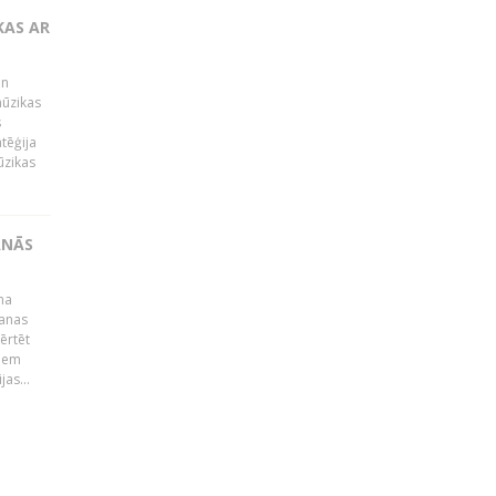
KAS AR
un
mūzikas
s
tēģija
ūzikas
ANĀS
na
šanas
ērtēt
miem
jas...