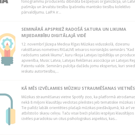
fonogrammu producentu dibināta bezpeļņas organizācija, un Latvi
pašmāju un ārvalstu tiesību īpašnieku mantisko tiesību kolektīvo
pārvaldījumu. LaIPA ir...
SEMINĀRĀ APSPRIEŽ RADOŠĀ SATURA UN LIKUMA
MIJIEDARBĪBU DIGITĀLAJĀ VIDĒ
12. novembrī Jāzepa Mediņa Rīgas Mūzikas vidusskolā, dziesmu
rakstīšanas nometnes RIGaLIVE ietvaros norisinājās seminārs "Kad
radošums satiek likumu", kuru rīkoja Latvijas Izpildītāju un produc
apvienība, Music Latvia, Latvijas Reklāmas asociācija un Latvijas Re
Patentu valde. Seminārs pulcēja dažādu jomu ekspertus, kuri snie
ieskatu autortiesību,...
KĀ MĒS IZVĒLAMIES MŪZIKU STRAUMĒŠANAS VIETNĒS
Mūzikas straumēšanas vietne Spotify ziņo, ka platformā atrodamas
nekā 8 miljoni klausītāju veidotas pleilistes jeb tematiskie mūzikas s
Tie palīdz labāk orientēties plašajā mūzikas piedāvājumā, kā arī ve
atbilstošo skaņu celiņu. Taču visai bieži plašās iespējas klausītājos
izvēles paradoksu un citus psiholoģiskus aspektus, kas...