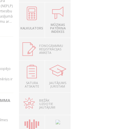
tura
 (NEPLP)
rtiesību
lasījumā
mu ar...
MŪZIKAS
KALKULATORS
PATĒRIŅA
INDEKSS
FONOGRAMMU
REĢISTRĀCIJAS
ANKETA
a
 kopējo
ērķis ir
SATURA
JAUTĀJUMS
ATSKAITE
JURISTAM
GAMMA
BIEŽĀK
UZDOTIE
JAUTĀJUMI
zīmes