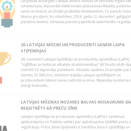
Lai plašāk aizsargātu Latvijas autoru darbus un veicinātu legāla sa
izmantošanu, Nacionālā elektronisko plašsaziņas līdzekļu padome
varēs ierobežot un bloķēt pirātiskās tīmekļvietnes. To paredz Auto
likuma grozījumi, ko ceturtdien, 2024. gada 12. decembrī, galīgajā 
pieņēma Saeima. Izmaiņas paredz papildināt autortiesību regulēju
20 LATVIJAS MŪZIĶI UN PRODUCENTI SAŅEM LAIPA
STIPENDIJAS
28. novembrī Latvijas Izpildītāju un producentu apvienības (LaIPA)
"Izglītības un kultūras atbalsta struktūrvienības" (KI fonds) sēdē tik
izvērtēti 50 stipendiju pieteikumi. Atbalstu saņēma 20 projekti par
summu 25 000 eiro, sniedzot iespēju Latvijas izpildītājiem un
producentiem īstenot savas radošās ieceres. Stipendiju konkursa m
sniegt finansiālu...
LATVIJAS MŪZIKAS NOZARES BALVAS NOSAUKUMS 
REĢISTRĒTS KĀ PREČU ZĪME
Latvijas Izpildītāju un producentu apvienība (LaIPA) ir saņēmusi
apliecinājumu no Patentu valdes par apbalvojuma GAMMA preču 
reģistrāciju. Preču zīmes īpašnieks ir biedrība, kura ir izpildītāju un