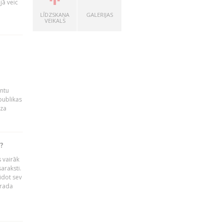
jā veic
LĪDZSKAŅA
GALERIJAS
VEIKALS
entu
publikas
dza
?
 vairāk
araksti.
idot sev
 rada