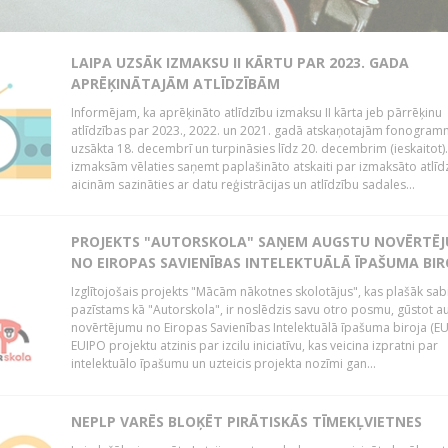
LAIPA UZSĀK IZMAKSU II KĀRTU PAR 2023. GADA
APRĒĶINĀTAJĀM ATLĪDZĪBĀM
Informējam, ka aprēķināto atlīdzību izmaksu II kārta jeb pārrēķinu
atlīdzības par 2023., 2022. un 2021. gadā atskaņotajām fonogram
uzsākta 18. decembrī un turpināsies līdz 20. decembrim (ieskaitot)
izmaksām vēlaties saņemt paplašināto atskaiti par izmaksāto atlīd
aicinām sazināties ar datu reģistrācijas un atlīdzību sadales...
PROJEKTS "AUTORSKOLA" SAŅEM AUGSTU NOVĒRTĒ
NO EIROPAS SAVIENĪBAS INTELEKTUĀLĀ ĪPAŠUMA BIR
Izglītojošais projekts "Mācām nākotnes skolotājus", kas plašāk sab
pazīstams kā "Autorskola", ir noslēdzis savu otro posmu, gūstot a
novērtējumu no Eiropas Savienības Intelektuālā īpašuma biroja (EU
EUIPO projektu atzinis par izcilu iniciatīvu, kas veicina izpratni par
intelektuālo īpašumu un uzteicis projekta nozīmi gan...
NEPLP VARĒS BLOĶĒT PIRĀTISKĀS TĪMEKĻVIETNES