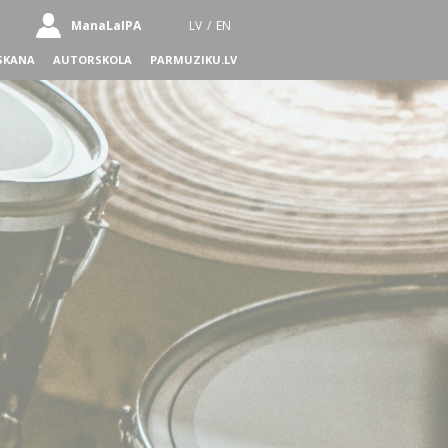
ManaLaIPA
LV
/
EN
SKANA
AUTORSKOLA
PARMUZIKU.LV