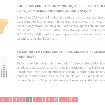
KULTŪRAS MINISTRE UN MINISTRIJAS SPECIĀLISTI TIE
LATVIJAS MŪZIKAS NOZARES ORGANIZĀCIJĀM
Ceturtdien, 2024. gada 31. oktobrī, kultūras ministre Agnese Lāce 
Latvijas Republikas Kultūras ministrijas speciālisti tikās ar Latvijas 
nozares organizāciju pārstāvjiem. Sarunās tika apspriesta Kultūra
ministrijas un nozares kopdarbā izstrādātā Populārās mūzikas stra
2024.-2027., meklēti saskares punkti populārās un akadēmiskās m
turpmākai attīstībai kā vienai...
KĀ MAINĀS LATVIJAS SABIEDRĪBAS MŪZIKAS KLAUSĪŠ
PARADUMI?
Pētījums tiek īstenots jau desmito gadu, un tā rezultātu salīdzināša
sniedz iespēju izsekot izmaiņām Latvijas iedzīvotāju mūzikas lieto
paradumos, izprast, kādu mūziku klausās mūsu sabiedrība, un nov
tendences sabiedrības izpratnē par intelektuālā īpašuma jautāju
nozarē. Pētījums. "Šī gada pētījuma dati liecina, ka lielākā daļa Latvi
2
3
4
5
6
7
8
9
10
..
48
»