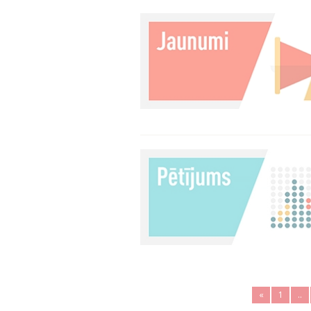
«
1
..