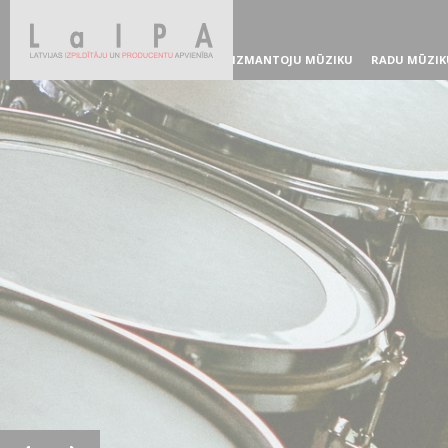
IZMANTOJU MŪZIKU
RADU MŪZIK