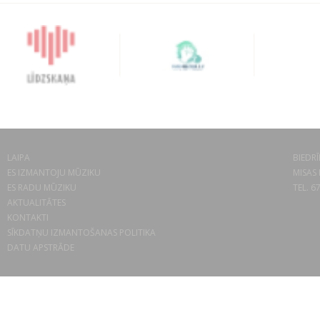
LAIPA
BIEDRĪ
ES IZMANTOJU MŪZIKU
MISAS 
ES RADU MŪZIKU
TEL. 6
AKTUALITĀTES
KONTAKTI
SĪKDATŅU IZMANTOŠANAS POLITIKA
DATU APSTRĀDE