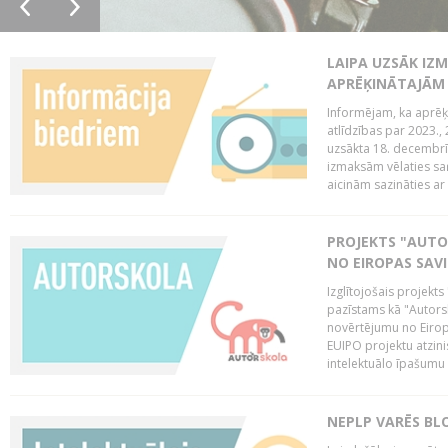
LAIPA UZSĀK IZM
APRĒĶINĀTAJĀM
Informējam, ka aprēķi
atlīdzības par 2023.
uzsākta 18. decembrī 
izmaksām vēlaties saņ
aicinām sazināties ar 
PROJEKTS "AUT
NO EIROPAS SAV
Izglītojošais projekt
pazīstams kā "Autorsk
novērtējumu no Eiropa
EUIPO projektu atzinis 
intelektuālo īpašumu 
NEPLP VARĒS BL