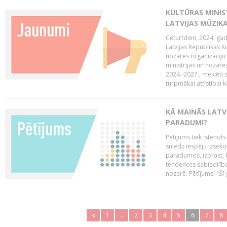
KULTŪRAS MINIST
LATVIJAS MŪZIK
Ceturtdien, 2024. gad
Latvijas Republikas Ku
nozares organizāciju 
ministrijas un nozare
2024.-2027., meklēti
turpmākai attīstībai kā
KĀ MAINĀS LATV
PARADUMI?
Pētījums tiek īstenot
sniedz iespēju izseko
paradumos, izprast, 
tendences sabiedrība
nozarē. Pētījums. "Šī g
«
1
..
2
3
4
5
6
7
8