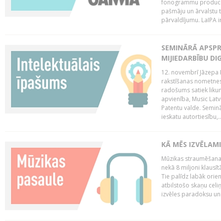
fonogrammu producent
pašmāju un ārvalstu t
pārvaldījumu. LaIPA ir
SEMINĀRĀ APSPR
MIJIEDARBĪBU DI
12. novembrī Jāzepa 
rakstīšanas nometnes
radošums satiek likum
apvienība, Music Latv
Patentu valde. Semin
ieskatu autortiesību,..
KĀ MĒS IZVĒLAM
Mūzikas straumēšanas
nekā 8 miljoni klausīt
Tie palīdz labāk orie
atbilstošo skaņu celiņ
izvēles paradoksu un 