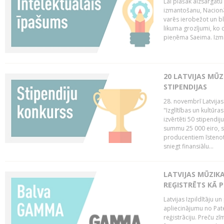
Lai plašāk aizsargātu
izmantošanu, Nacionā
varēs ierobežot un bl
likuma grozījumi, ko 
pieņēma Saeima. Izma
20 LATVIJAS MŪ
STIPENDIJAS
28. novembrī Latvijas
"Izglītības un kultūra
izvērtēti 50 stipendi
summu 25 000 eiro, sn
producentiem īstenot 
sniegt finansiālu...
LATVIJAS MŪZI
REĢISTRĒTS KĀ P
Latvijas Izpildītāju 
apliecinājumu no Pa
reģistrāciju. Preču zīm