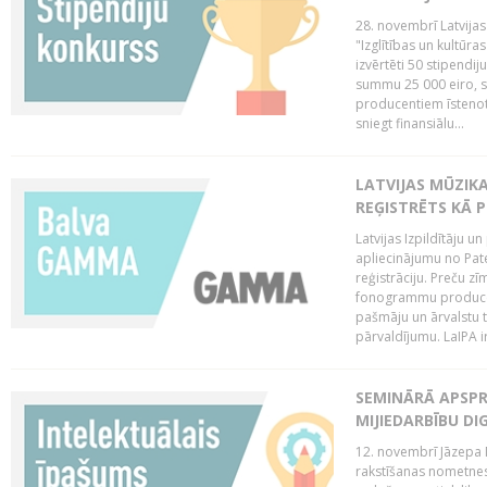
28. novembrī Latvijas
"Izglītības un kultūra
izvērtēti 50 stipendi
summu 25 000 eiro, sn
producentiem īstenot 
sniegt finansiālu...
LATVIJAS MŪZI
REĢISTRĒTS KĀ P
Latvijas Izpildītāju 
apliecinājumu no Pa
reģistrāciju. Preču zīm
fonogrammu producent
pašmāju un ārvalstu t
pārvaldījumu. LaIPA ir
SEMINĀRĀ APSPR
MIJIEDARBĪBU DI
12. novembrī Jāzepa 
rakstīšanas nometnes