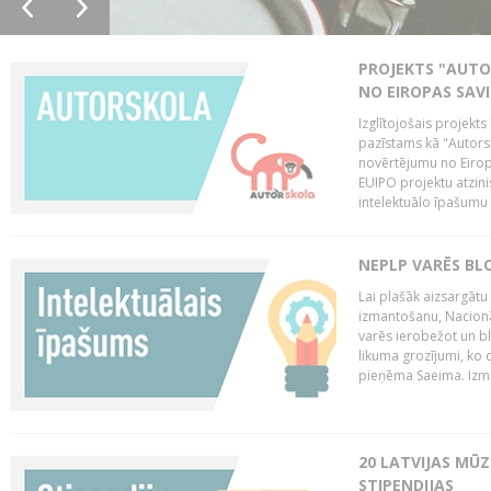
PROJEKTS "AUT
NO EIROPAS SAV
Izglītojošais projekt
pazīstams kā "Autorsk
novērtējumu no Eiropa
EUIPO projektu atzinis 
intelektuālo īpašumu 
NEPLP VARĒS BL
Lai plašāk aizsargātu
izmantošanu, Nacionā
varēs ierobežot un bl
likuma grozījumi, ko 
pieņēma Saeima. Izma
20 LATVIJAS MŪ
STIPENDIJAS