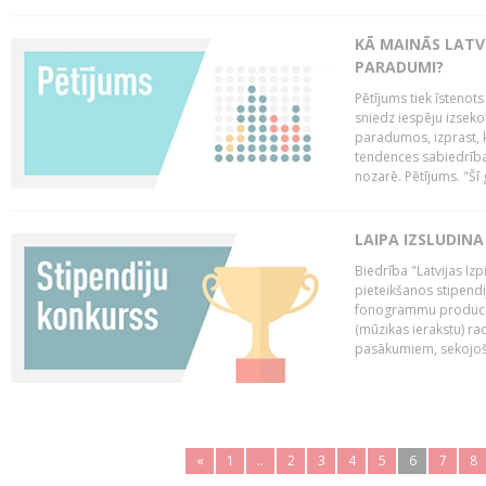
KĀ MAINĀS LATV
PARADUMI?
Pētījums tiek īstenot
sniedz iespēju izseko
paradumos, izprast, 
tendences sabiedrība
nozarē. Pētījums. "Šī g
LAIPA IZSLUDINA
Biedrība "Latvijas Izp
pieteikšanos stipendi
fonogrammu producen
(mūzikas ierakstu) r
pasākumiem, sekojošu
«
1
..
2
3
4
5
6
7
8