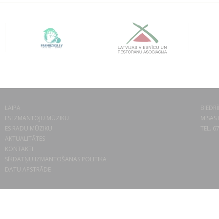
LAIPA
BIEDRĪ
ES IZMANTOJU MŪZIKU
MISAS 
ES RADU MŪZIKU
TEL. 6
AKTUALITĀTES
KONTAKTI
SĪKDATŅU IZMANTOŠANAS POLITIKA
DATU APSTRĀDE