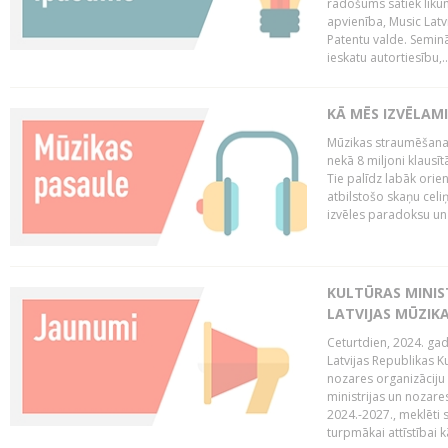
radošums satiek likum
apvienība, Music Latv
Patentu valde. Semin
ieskatu autortiesību,..
KĀ MĒS IZVĒLAM
Mūzikas straumēšanas
nekā 8 miljoni klausīt
Tie palīdz labāk orie
atbilstošo skaņu celiņ
izvēles paradoksu un 
KULTŪRAS MINIST
LATVIJAS MŪZIK
Ceturtdien, 2024. gad
Latvijas Republikas Ku
nozares organizāciju 
ministrijas un nozare
2024.-2027., meklēti
turpmākai attīstībai kā