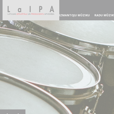
IZMANTOJU MŪZIKU
RADU MŪZIK