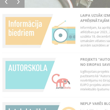
LAIPA UZSĀK IZM
APRĒĶINĀTAJĀM
Informējam, ka aprēķi
atlīdzības par 2023.
uzsākta 18. decembrī 
izmaksām vēlaties saņ
aicinām sazināties ar 
PROJEKTS "AUT
NO EIROPAS SAV
Izglītojošais projekt
pazīstams kā "Autorsk
novērtējumu no Eiropa
EUIPO projektu atzinis 
intelektuālo īpašumu 
NEPLP VARĒS BL