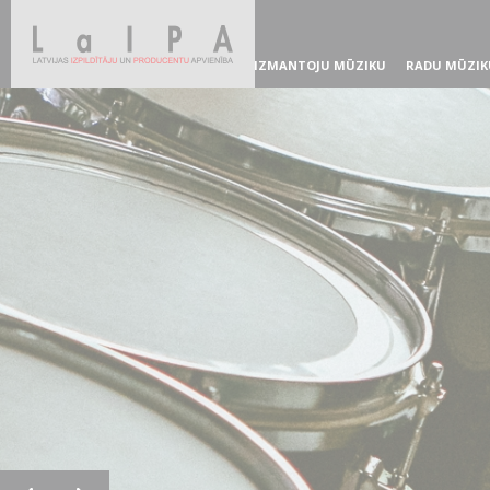
IZMANTOJU MŪZIKU
RADU MŪZIK