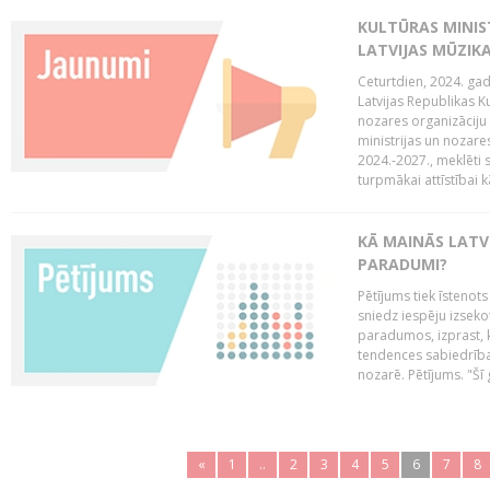
KULTŪRAS MINIST
LATVIJAS MŪZIK
Ceturtdien, 2024. gad
Latvijas Republikas Ku
nozares organizāciju 
ministrijas un nozare
2024.-2027., meklēti
turpmākai attīstībai kā
KĀ MAINĀS LATV
PARADUMI?
Pētījums tiek īstenot
sniedz iespēju izseko
paradumos, izprast, 
tendences sabiedrība
nozarē. Pētījums. "Šī g
«
1
..
2
3
4
5
6
7
8