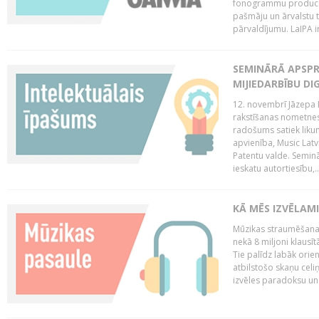
fonogrammu producent
pašmāju un ārvalstu t
pārvaldījumu. LaIPA ir
SEMINĀRĀ APSPR
MIJIEDARBĪBU DI
12. novembrī Jāzepa 
rakstīšanas nometnes
radošums satiek likum
apvienība, Music Latv
Patentu valde. Semin
ieskatu autortiesību,..
KĀ MĒS IZVĒLAM
Mūzikas straumēšanas
nekā 8 miljoni klausīt
Tie palīdz labāk orie
atbilstošo skaņu celiņ
izvēles paradoksu un 