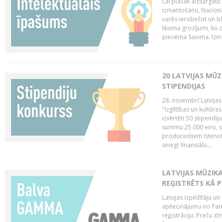
Lai plašāk aizsargātu
izmantošanu, Nacionā
varēs ierobežot un bl
likuma grozījumi, ko 
pieņēma Saeima. Izma
20 LATVIJAS MŪ
STIPENDIJAS
28. novembrī Latvijas
"Izglītības un kultūra
izvērtēti 50 stipendi
summu 25 000 eiro, sn
producentiem īstenot 
sniegt finansiālu...
LATVIJAS MŪZI
REĢISTRĒTS KĀ P
Latvijas Izpildītāju 
apliecinājumu no Pa
reģistrāciju. Preču zīm