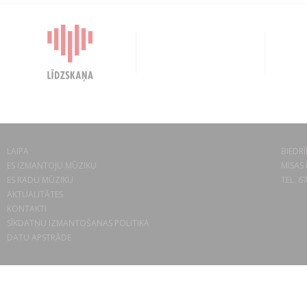
LAIPA
BIEDRĪ
ES IZMANTOJU MŪZIKU
MISAS 
ES RADU MŪZIKU
TEL. 6
AKTUALITĀTES
KONTAKTI
SĪKDATŅU IZMANTOŠANAS POLITIKA
DATU APSTRĀDE