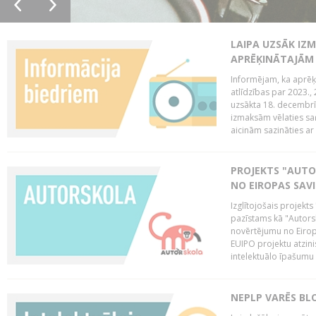
LAIPA UZSĀK IZM
APRĒĶINĀTAJĀM
Informējam, ka aprēķi
atlīdzības par 2023.
uzsākta 18. decembrī 
izmaksām vēlaties saņ
aicinām sazināties ar 
PROJEKTS "AUT
NO EIROPAS SAV
Izglītojošais projekt
pazīstams kā "Autorsk
novērtējumu no Eiropa
EUIPO projektu atzinis 
intelektuālo īpašumu 
NEPLP VARĒS BL