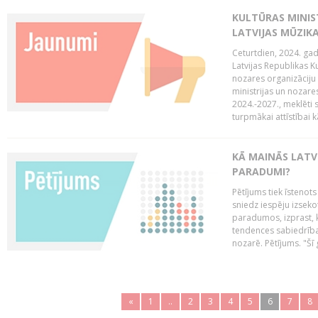
KULTŪRAS MINIST
LATVIJAS MŪZIK
Ceturtdien, 2024. gad
Latvijas Republikas Ku
nozares organizāciju 
ministrijas un nozare
2024.-2027., meklēti
turpmākai attīstībai kā
KĀ MAINĀS LATV
PARADUMI?
Pētījums tiek īstenot
sniedz iespēju izseko
paradumos, izprast, 
tendences sabiedrība
nozarē. Pētījums. "Šī g
«
1
..
2
3
4
5
6
7
8