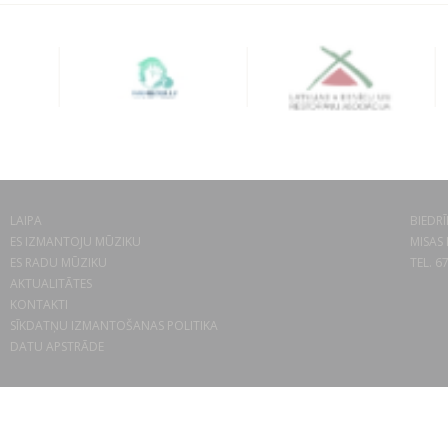
LAIPA
BIEDRĪ
ES IZMANTOJU MŪZIKU
MISAS 
ES RADU MŪZIKU
TEL. 6
AKTUALITĀTES
KONTAKTI
SĪKDATŅU IZMANTOŠANAS POLITIKA
DATU APSTRĀDE