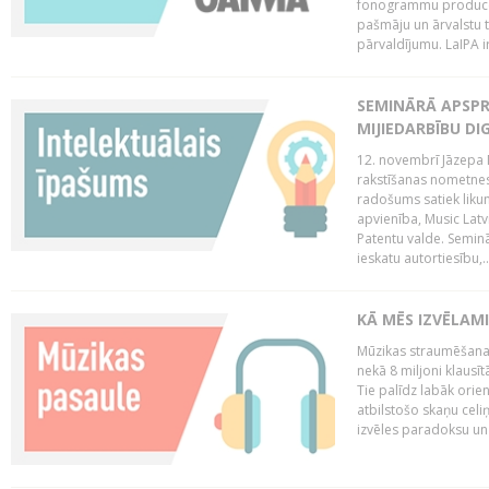
fonogrammu producent
pašmāju un ārvalstu t
pārvaldījumu. LaIPA ir
SEMINĀRĀ APSPR
MIJIEDARBĪBU DI
12. novembrī Jāzepa 
rakstīšanas nometnes
radošums satiek likum
apvienība, Music Latv
Patentu valde. Semin
ieskatu autortiesību,..
KĀ MĒS IZVĒLAM
Mūzikas straumēšanas
nekā 8 miljoni klausīt
Tie palīdz labāk orie
atbilstošo skaņu celiņ
izvēles paradoksu un 