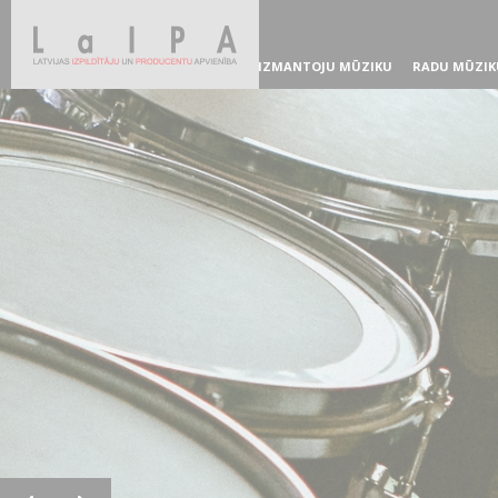
IZMANTOJU MŪZIKU
RADU MŪZIK