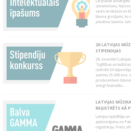
Lai plašāk aizsargātu
izmantošanu, Nacionā
varēs ierobežot un bl
likuma grozījumi, ko 
pieņēma Saeima. Izma
20 LATVIJAS MŪ
STIPENDIJAS
28. novembrī Latvijas
"Izglītības un kultūra
izvērtēti 50 stipendi
summu 25 000 eiro, sn
producentiem īstenot 
sniegt finansiālu...
LATVIJAS MŪZI
REĢISTRĒTS KĀ P
Latvijas Izpildītāju 
apliecinājumu no Pa
reģistrāciju. Preču zīm