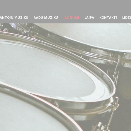
ANTOJU MŪZIKU
RADU MŪZIKU
JAUNUMI
LAIPA
KONTAKTI
LIDZ