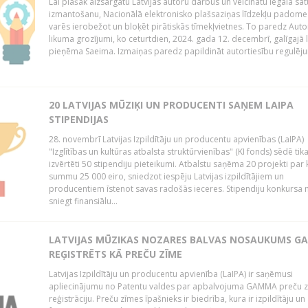
Lai plašāk aizsargātu Latvijas autoru darbus un veicinātu legāla sa
izmantošanu, Nacionālā elektronisko plašsaziņas līdzekļu padome
varēs ierobežot un bloķēt pirātiskās tīmekļvietnes. To paredz Auto
likuma grozījumi, ko ceturtdien, 2024. gada 12. decembrī, galīgajā 
pieņēma Saeima. Izmaiņas paredz papildināt autortiesību regulēju
20 LATVIJAS MŪZIĶI UN PRODUCENTI SAŅEM LAIPA
STIPENDIJAS
28. novembrī Latvijas Izpildītāju un producentu apvienības (LaIPA)
"Izglītības un kultūras atbalsta struktūrvienības" (KI fonds) sēdē tik
izvērtēti 50 stipendiju pieteikumi. Atbalstu saņēma 20 projekti par
summu 25 000 eiro, sniedzot iespēju Latvijas izpildītājiem un
producentiem īstenot savas radošās ieceres. Stipendiju konkursa m
sniegt finansiālu...
LATVIJAS MŪZIKAS NOZARES BALVAS NOSAUKUMS 
REĢISTRĒTS KĀ PREČU ZĪME
Latvijas Izpildītāju un producentu apvienība (LaIPA) ir saņēmusi
apliecinājumu no Patentu valdes par apbalvojuma GAMMA preču 
reģistrāciju. Preču zīmes īpašnieks ir biedrība, kura ir izpildītāju un