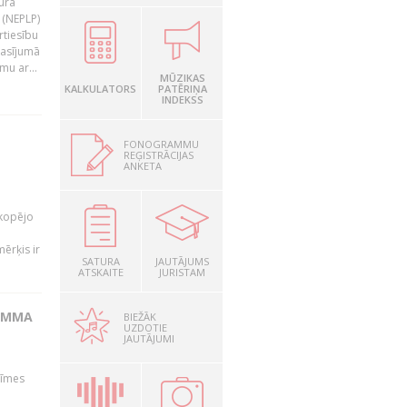
tura
 (NEPLP)
rtiesību
lasījumā
mu ar...
MŪZIKAS
KALKULATORS
PATĒRIŅA
INDEKSS
FONOGRAMMU
REĢISTRĀCIJAS
ANKETA
a
 kopējo
ērķis ir
SATURA
JAUTĀJUMS
ATSKAITE
JURISTAM
GAMMA
BIEŽĀK
UZDOTIE
JAUTĀJUMI
zīmes