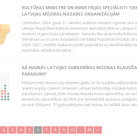
KULTŪRAS MINISTRE UN MINISTRIJAS SPECIĀLISTI TIE
LATVIJAS MŪZIKAS NOZARES ORGANIZĀCIJĀM
Ceturtdien, 2024. gada 31. oktobrī, kultūras ministre Agnese Lāce 
Latvijas Republikas Kultūras ministrijas speciālisti tikās ar Latvijas 
nozares organizāciju pārstāvjiem. Sarunās tika apspriesta Kultūra
ministrijas un nozares kopdarbā izstrādātā Populārās mūzikas stra
2024.-2027., meklēti saskares punkti populārās un akadēmiskās m
turpmākai attīstībai kā vienai...
KĀ MAINĀS LATVIJAS SABIEDRĪBAS MŪZIKAS KLAUSĪŠ
PARADUMI?
Pētījums tiek īstenots jau desmito gadu, un tā rezultātu salīdzināša
sniedz iespēju izsekot izmaiņām Latvijas iedzīvotāju mūzikas lieto
paradumos, izprast, kādu mūziku klausās mūsu sabiedrība, un nov
tendences sabiedrības izpratnē par intelektuālā īpašuma jautāju
nozarē. Pētījums. "Šī gada pētījuma dati liecina, ka lielākā daļa Latvi
2
3
4
5
6
7
8
9
10
..
48
»