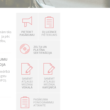
mām tiks
PIETEIKT
DJ LICENCE
PASĀKUMU
PIETEIKUMS
. Ja pēc
zību,
ZELTA UN
PLATĪNA
SERTIFIKĀCIJA
JUMU
OJA
iedrībā
ugstu
SAŅEMT
SAŅEMT
IPO).
ATĻAUJU
ATĻAUJU
MŪZIKAI
MŪZIKAI
VEIKALĀ
KAFEJNĪCĀ
PASĀKUMA
FONOGRAMMU
ATSKAITE