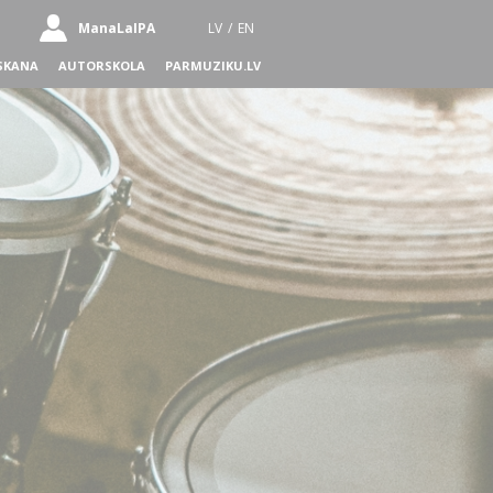
ManaLaIPA
LV
/
EN
SKANA
AUTORSKOLA
PARMUZIKU.LV