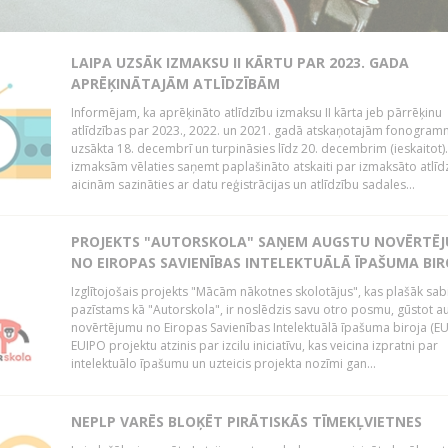
LAIPA UZSĀK IZMAKSU II KĀRTU PAR 2023. GADA
APRĒĶINĀTAJĀM ATLĪDZĪBĀM
Informējam, ka aprēķināto atlīdzību izmaksu II kārta jeb pārrēķinu
atlīdzības par 2023., 2022. un 2021. gadā atskaņotajām fonogram
uzsākta 18. decembrī un turpināsies līdz 20. decembrim (ieskaitot)
izmaksām vēlaties saņemt paplašināto atskaiti par izmaksāto atlīd
aicinām sazināties ar datu reģistrācijas un atlīdzību sadales...
PROJEKTS "AUTORSKOLA" SAŅEM AUGSTU NOVĒRTĒ
NO EIROPAS SAVIENĪBAS INTELEKTUĀLĀ ĪPAŠUMA BIR
Izglītojošais projekts "Mācām nākotnes skolotājus", kas plašāk sab
pazīstams kā "Autorskola", ir noslēdzis savu otro posmu, gūstot a
novērtējumu no Eiropas Savienības Intelektuālā īpašuma biroja (EU
EUIPO projektu atzinis par izcilu iniciatīvu, kas veicina izpratni par
intelektuālo īpašumu un uzteicis projekta nozīmi gan...
NEPLP VARĒS BLOĶĒT PIRĀTISKĀS TĪMEKĻVIETNES