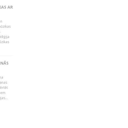
KAS AR
un
mūzikas
s
tēģija
ūzikas
ANĀS
na
šanas
ērtēt
miem
jas...