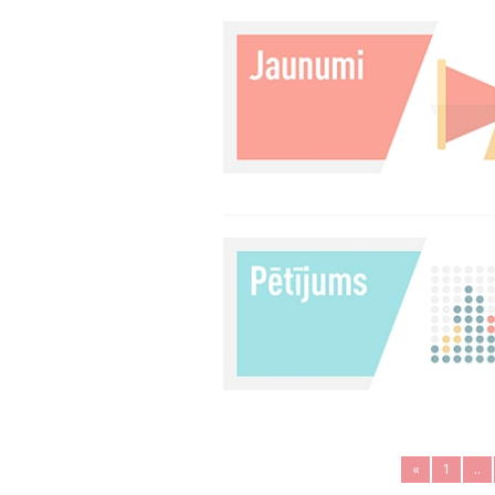
«
1
..