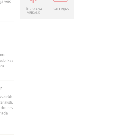
jā veic
LĪDZSKAŅA
GALERIJAS
VEIKALS
entu
publikas
dza
?
 vairāk
araksti.
idot sev
 rada