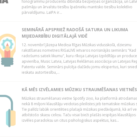
fonogrammu producentu dibināta bezpeļņas organizācija, un Latvi
pašmāju un ārvalstu tiesību īpašnieku mantisko tiesību kolektīvo
pārvaldījumu. LaIPA ir...
SEMINĀRĀ APSPRIEŽ RADOŠĀ SATURA UN LIKUMA
MIJIEDARBĪBU DIGITĀLAJĀ VIDĒ
12. novembrī Jāzepa Mediņa Rīgas Mūzikas vidusskolā, dziesmu
rakstīšanas nometnes RIGaLIVE ietvaros norisinājās seminārs "Kad
radošums satiek likumu", kuru rīkoja Latvijas Izpildītāju un produc
apvienība, Music Latvia, Latvijas Reklāmas asociācija un Latvijas Re
Patentu valde. Seminārs pulcēja dažādu jomu ekspertus, kuri snie
ieskatu autortiesību,...
KĀ MĒS IZVĒLAMIES MŪZIKU STRAUMĒŠANAS VIETNĒS
Mūzikas straumēšanas vietne Spotify ziņo, ka platformā atrodamas
nekā 8 miljoni klausītāju veidotas pleilistes jeb tematiskie mūzikas s
Tie palīdz labāk orientēties plašajā mūzikas piedāvājumā, kā arī ve
atbilstošo skaņu celiņu. Taču visai bieži plašās iespējas klausītājos
izvēles paradoksu un citus psiholoģiskus aspektus, kas...