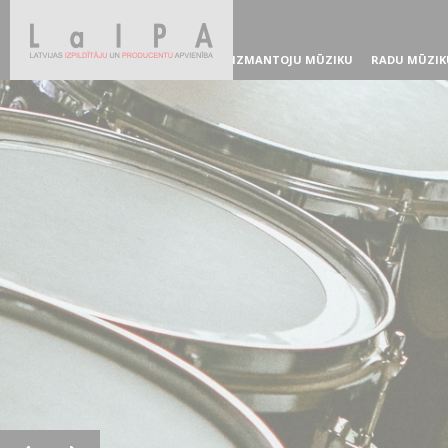
IZMANTOJU MŪZIKU
RADU MŪZIK