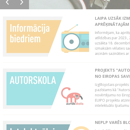
LAIPA UZSĀK IZM
APRĒĶINĀTAJĀM
Informējam, ka aprēķi
atlīdzības par 2023.
uzsākta 18. decembrī 
izmaksām vēlaties saņ
aicinām sazināties ar 
PROJEKTS "AUT
NO EIROPAS SAV
Izglītojošais projekt
pazīstams kā "Autorsk
novērtējumu no Eiropa
EUIPO projektu atzinis 
intelektuālo īpašumu 
NEPLP VARĒS BL