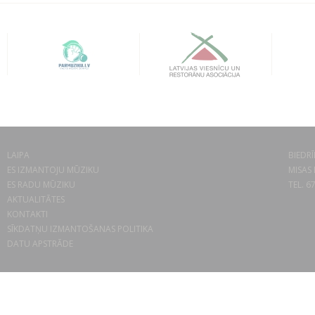
LAIPA
BIEDRĪ
ES IZMANTOJU MŪZIKU
MISAS 
ES RADU MŪZIKU
TEL. 6
AKTUALITĀTES
KONTAKTI
SĪKDATŅU IZMANTOŠANAS POLITIKA
DATU APSTRĀDE