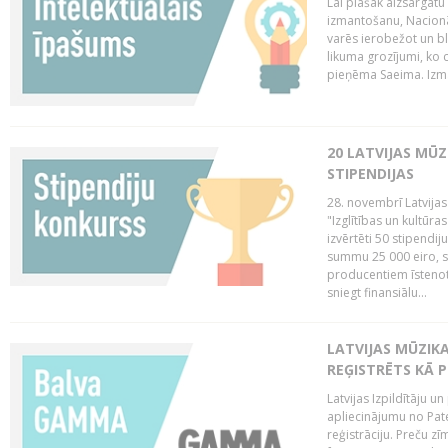
Lai plašāk aizsargātu
izmantošanu, Nacionā
varēs ierobežot un bl
likuma grozījumi, ko 
pieņēma Saeima. Izma
20 LATVIJAS MŪ
STIPENDIJAS
28. novembrī Latvijas
"Izglītības un kultūra
izvērtēti 50 stipendi
summu 25 000 eiro, sn
producentiem īstenot 
sniegt finansiālu...
LATVIJAS MŪZI
REĢISTRĒTS KĀ P
Latvijas Izpildītāju 
apliecinājumu no Pa
reģistrāciju. Preču zīm