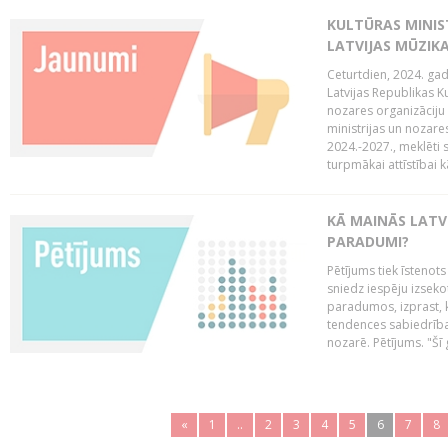
KULTŪRAS MINIST
LATVIJAS MŪZIK
Ceturtdien, 2024. gad
Latvijas Republikas Ku
nozares organizāciju 
ministrijas un nozare
2024.-2027., meklēti
turpmākai attīstībai kā
KĀ MAINĀS LATV
PARADUMI?
Pētījums tiek īstenot
sniedz iespēju izseko
paradumos, izprast, 
tendences sabiedrība
nozarē. Pētījums. "Šī g
«
1
..
2
3
4
5
6
7
8