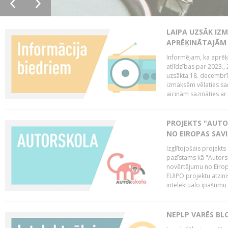
LAIPA UZSĀK IZM
APRĒĶINĀTAJĀM
Informējam, ka aprēķi
atlīdzības par 2023.
uzsākta 18. decembrī 
izmaksām vēlaties saņ
aicinām sazināties ar 
PROJEKTS "AUT
NO EIROPAS SAV
Izglītojošais projekt
pazīstams kā "Autorsk
novērtējumu no Eiropa
EUIPO projektu atzinis 
intelektuālo īpašumu 
NEPLP VARĒS BL