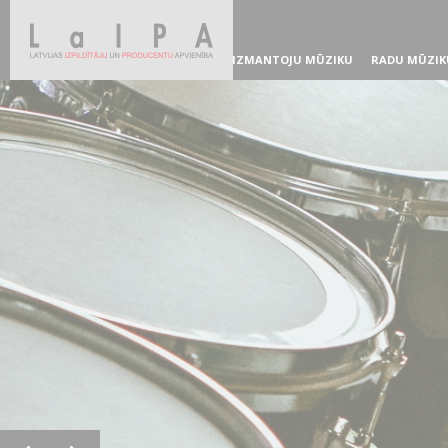
IZMANTOJU MŪZIKU
RADU MŪZIK