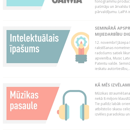
fonogrammu producent
pašmāju un ārvalstu t
pārvaldījumu. LaIPA ir
SEMINĀRĀ APSPR
MIJIEDARBĪBU DI
12. novembrī Jāzepa 
rakstīšanas nometnes
radošums satiek likum
apvienība, Music Latv
Patentu valde. Semin
ieskatu autortiesību,..
KĀ MĒS IZVĒLAM
Mūzikas straumēšanas
nekā 8 miljoni klausīt
Tie palīdz labāk orie
atbilstošo skaņu celiņ
izvēles paradoksu un 