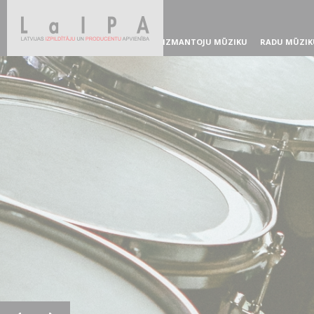
IZMANTOJU MŪZIKU
RADU MŪZIK