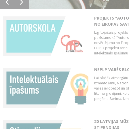
PROJEKTS "AUT
NO EIROPAS SAV
Izglītojošais projekt
pazīstams kā "Autorsk
novērtējumu no Eiropa
EUIPO projektu atzinis 
intelektuālo īpašumu 
NEPLP VARĒS BL
Lai plašāk aizsargātu
izmantošanu, Nacionā
varēs ierobežot un bl
likuma grozījumi, ko 
pieņēma Saeima. Izma
20 LATVIJAS MŪ
STIPENDIJAS