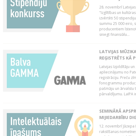
28. novembrī Latvijas
"Izglītības un kultūra
izvērtēti 50 stipendi
summu 25 000 eiro, sn
producentiem īstenot 
sniegt finansiālu...
LATVIJAS MŪZI
REĢISTRĒTS KĀ P
Latvijas Izpildītāju 
apliecinājumu no Pa
reģistrāciju. Preču zīm
fonogrammu producent
pašmāju un ārvalstu t
pārvaldījumu. LaIPA ir
SEMINĀRĀ APSPR
MIJIEDARBĪBU DI
12. novembrī Jāzepa 
rakstīšanas nometnes