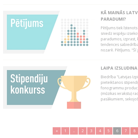
KĀ MAINĀS LATV
PARADUMI?
Pētījums tiek īstenot
sniedz iespēju izseko
paradumos, izprast, 
tendences sabiedrība
nozarē. Pētījums. "Šī g
LAIPA IZSLUDINA
Biedrība "Latvijas Izp
pieteikšanos stipendi
fonogrammu producen
(mūzikas ierakstu) r
pasākumiem, sekojošu
«
1
..
2
3
4
5
6
7
8