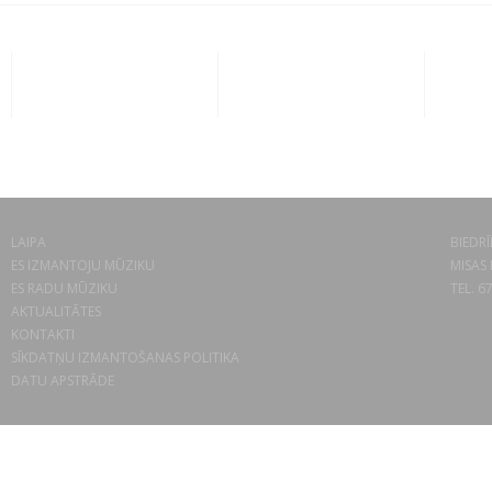
LAIPA
BIEDRĪ
ES IZMANTOJU MŪZIKU
MISAS 
ES RADU MŪZIKU
TEL. 6
AKTUALITĀTES
KONTAKTI
SĪKDATŅU IZMANTOŠANAS POLITIKA
DATU APSTRĀDE