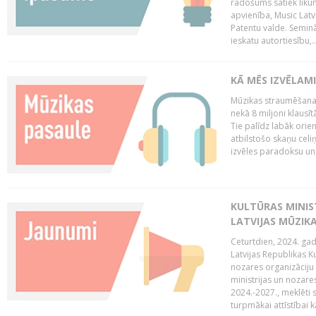
radošums satiek likum
apvienība, Music Latv
Patentu valde. Semin
ieskatu autortiesību,..
KĀ MĒS IZVĒLAM
Mūzikas straumēšanas
nekā 8 miljoni klausīt
Tie palīdz labāk orie
atbilstošo skaņu celiņ
izvēles paradoksu un 
KULTŪRAS MINIST
LATVIJAS MŪZIK
Ceturtdien, 2024. gad
Latvijas Republikas Ku
nozares organizāciju 
ministrijas un nozare
2024.-2027., meklēti
turpmākai attīstībai kā