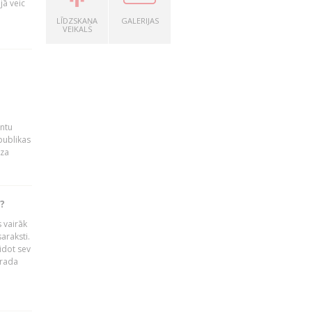
jā veic
LĪDZSKAŅA
GALERIJAS
VEIKALS
entu
publikas
dza
?
 vairāk
araksti.
idot sev
 rada