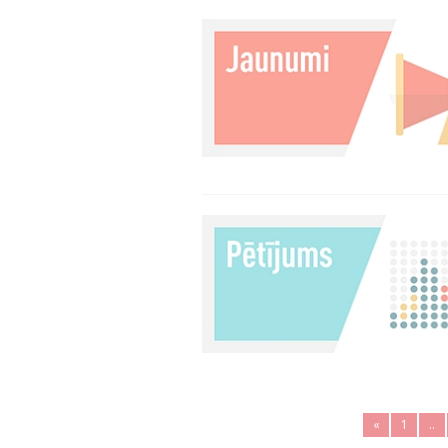
«
1
..