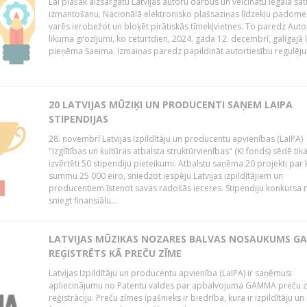
Lai plašāk aizsargātu Latvijas autoru darbus un veicinātu legāla sa
izmantošanu, Nacionālā elektronisko plašsaziņas līdzekļu padome
varēs ierobežot un bloķēt pirātiskās tīmekļvietnes. To paredz Auto
likuma grozījumi, ko ceturtdien, 2024. gada 12. decembrī, galīgajā 
pieņēma Saeima. Izmaiņas paredz papildināt autortiesību regulēju
20 LATVIJAS MŪZIĶI UN PRODUCENTI SAŅEM LAIPA
STIPENDIJAS
28. novembrī Latvijas Izpildītāju un producentu apvienības (LaIPA)
"Izglītības un kultūras atbalsta struktūrvienības" (KI fonds) sēdē tik
izvērtēti 50 stipendiju pieteikumi. Atbalstu saņēma 20 projekti par
summu 25 000 eiro, sniedzot iespēju Latvijas izpildītājiem un
producentiem īstenot savas radošās ieceres. Stipendiju konkursa m
sniegt finansiālu...
LATVIJAS MŪZIKAS NOZARES BALVAS NOSAUKUMS 
REĢISTRĒTS KĀ PREČU ZĪME
Latvijas Izpildītāju un producentu apvienība (LaIPA) ir saņēmusi
apliecinājumu no Patentu valdes par apbalvojuma GAMMA preču 
reģistrāciju. Preču zīmes īpašnieks ir biedrība, kura ir izpildītāju un