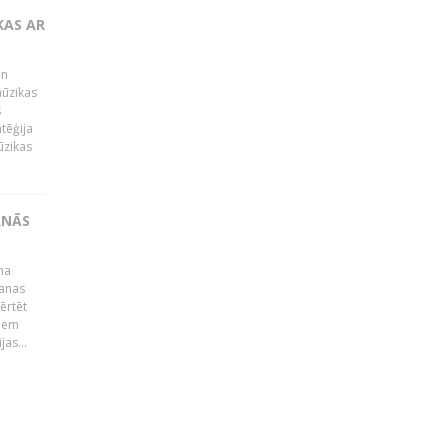
KAS AR
un
mūzikas
s
tēģija
ūzikas
ANĀS
na
šanas
ērtēt
miem
jas...