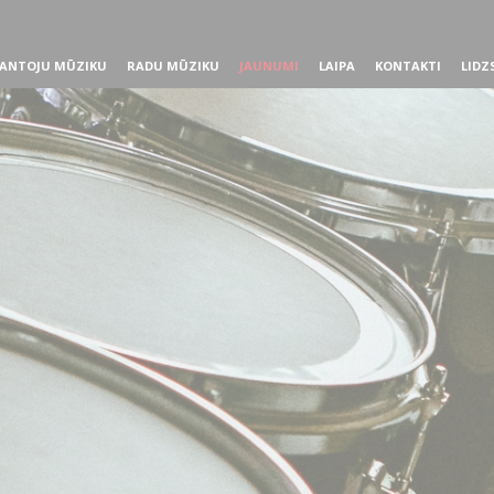
ANTOJU MŪZIKU
RADU MŪZIKU
JAUNUMI
LAIPA
KONTAKTI
LIDZ