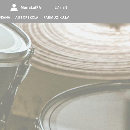
ManaLaIPA
LV
/
EN
SKANA
AUTORSKOLA
PARMUZIKU.LV