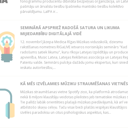
fonogrammu producentu dibināta bezpeļņas organizācija, un Latvi
pašmāju un ārvalstu tiesību īpašnieku mantisko tiesību kolektīvo
pārvaldījumu. LaIPA ir...
SEMINĀRĀ APSPRIEŽ RADOŠĀ SATURA UN LIKUMA
MIJIEDARBĪBU DIGITĀLAJĀ VIDĒ
12. novembrī Jāzepa Mediņa Rīgas Mūzikas vidusskolā, dziesmu
rakstīšanas nometnes RIGaLIVE ietvaros norisinājās seminārs "Kad
radošums satiek likumu", kuru rīkoja Latvijas Izpildītāju un produc
apvienība, Music Latvia, Latvijas Reklāmas asociācija un Latvijas Re
Patentu valde. Seminārs pulcēja dažādu jomu ekspertus, kuri snie
ieskatu autortiesību,...
KĀ MĒS IZVĒLAMIES MŪZIKU STRAUMĒŠANAS VIETNĒS
Mūzikas straumēšanas vietne Spotify ziņo, ka platformā atrodamas
nekā 8 miljoni klausītāju veidotas pleilistes jeb tematiskie mūzikas s
Tie palīdz labāk orientēties plašajā mūzikas piedāvājumā, kā arī ve
atbilstošo skaņu celiņu. Taču visai bieži plašās iespējas klausītājos
izvēles paradoksu un citus psiholoģiskus aspektus, kas...