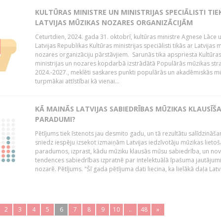
KULTŪRAS MINISTRE UN MINISTRIJAS SPECIĀLISTI TIE
LATVIJAS MŪZIKAS NOZARES ORGANIZĀCIJĀM
Ceturtdien, 2024. gada 31. oktobrī, kultūras ministre Agnese Lāce 
Latvijas Republikas Kultūras ministrijas speciālisti tikās ar Latvijas 
nozares organizāciju pārstāvjiem. Sarunās tika apspriesta Kultūra
ministrijas un nozares kopdarbā izstrādātā Populārās mūzikas stra
2024.-2027., meklēti saskares punkti populārās un akadēmiskās m
turpmākai attīstībai kā vienai...
KĀ MAINĀS LATVIJAS SABIEDRĪBAS MŪZIKAS KLAUSĪŠ
PARADUMI?
Pētījums tiek īstenots jau desmito gadu, un tā rezultātu salīdzināša
sniedz iespēju izsekot izmaiņām Latvijas iedzīvotāju mūzikas lieto
paradumos, izprast, kādu mūziku klausās mūsu sabiedrība, un nov
tendences sabiedrības izpratnē par intelektuālā īpašuma jautāju
nozarē. Pētījums. "Šī gada pētījuma dati liecina, ka lielākā daļa Latvi
2
3
4
5
6
7
8
9
10
..
48
»