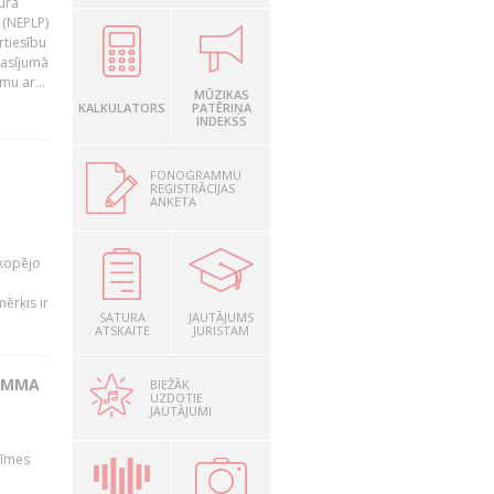
tura
 (NEPLP)
rtiesību
lasījumā
mu ar...
MŪZIKAS
KALKULATORS
PATĒRIŅA
INDEKSS
FONOGRAMMU
REĢISTRĀCIJAS
ANKETA
a
 kopējo
ērķis ir
SATURA
JAUTĀJUMS
ATSKAITE
JURISTAM
GAMMA
BIEŽĀK
UZDOTIE
JAUTĀJUMI
zīmes