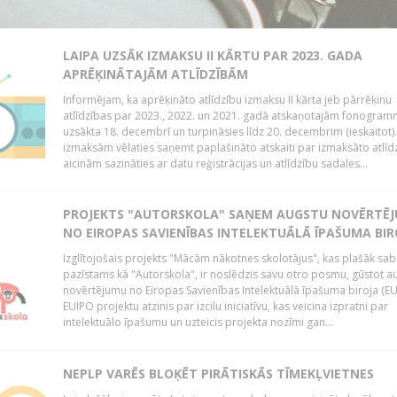
LAIPA UZSĀK IZMAKSU II KĀRTU PAR 2023. GADA
APRĒĶINĀTAJĀM ATLĪDZĪBĀM
Informējam, ka aprēķināto atlīdzību izmaksu II kārta jeb pārrēķinu
atlīdzības par 2023., 2022. un 2021. gadā atskaņotajām fonogram
uzsākta 18. decembrī un turpināsies līdz 20. decembrim (ieskaitot)
izmaksām vēlaties saņemt paplašināto atskaiti par izmaksāto atlīd
aicinām sazināties ar datu reģistrācijas un atlīdzību sadales...
PROJEKTS "AUTORSKOLA" SAŅEM AUGSTU NOVĒRTĒ
NO EIROPAS SAVIENĪBAS INTELEKTUĀLĀ ĪPAŠUMA BIR
Izglītojošais projekts "Mācām nākotnes skolotājus", kas plašāk sab
pazīstams kā "Autorskola", ir noslēdzis savu otro posmu, gūstot a
novērtējumu no Eiropas Savienības Intelektuālā īpašuma biroja (EU
EUIPO projektu atzinis par izcilu iniciatīvu, kas veicina izpratni par
intelektuālo īpašumu un uzteicis projekta nozīmi gan...
NEPLP VARĒS BLOĶĒT PIRĀTISKĀS TĪMEKĻVIETNES