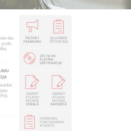
mām tiks
PIETEIKT
DJ LICENCE
PASĀKUMU
PIETEIKUMS
. Ja pēc
zību,
ZELTA UN
PLATĪNA
SERTIFIKĀCIJA
JUMU
OJA
iedrībā
ugstu
SAŅEMT
SAŅEMT
IPO).
ATĻAUJU
ATĻAUJU
MŪZIKAI
MŪZIKAI
VEIKALĀ
KAFEJNĪCĀ
PASĀKUMA
FONOGRAMMU
ATSKAITE