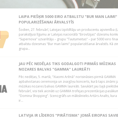
LAIPA PIEŠĶIR 5000 EIRO ATBALSTU "BUR MAN LAIMI"
POPULARIZĒŠANAI ĀRVALSTĪS
Šodien, 27. februārī, Latvijas Izpildītāju un producentu apvienība (
parakstījusi līgumu ar Latvijas nacionālā "Eirovīzijas" dziesmu konk
"Supernova" uzvarētāju – grupu "Tautumeitas" – par 5000 eiro fina
atbalstu dziesmas "Bur man laimi" popularizēšanai ārvalstīs. Kā zi
grupa...
JAU PĒC NEDĒĻAS TIKS GODALGOTI PIRMĀS MŪZIKAS
NOZARES BALVAS "GAMMA" LAUREĀTI
Pēc nedēļas, 5. martā, "Xiaomi Arēnā" norisināsies pirmā GAMMA
apbalvošanas ceremonija un zvaigžņu koncerts, kurā taps zināmi 
mūzikas nozares balvas GAMMA laureāti. Savukārt jau šajā piektdie
februārī, visi tiek aicināti uz GAMMA trofejas prezentācijas pasākum
"Domina Shopping". Scenogrāfs un mākslinieks Artūrs Analts, kura
ir...
LATVIJA IR LĪDEROS "PIRĀTISMA" JOMĀ EIROPAS SAVI