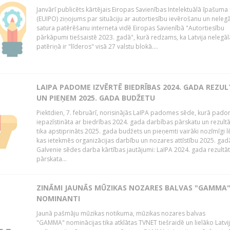
Janvārī publicēts kārtējais Eiropas Savienības Intelektuālā īpašuma 
(EUIPO) ziņojums par situāciju ar autortiesību ievērošanu un neleg
satura patērēšanu interneta vidē Eiropas Savienībā "Autortiesību
pārkāpumi tiešsaistē 2023. gadā", kurā redzams, ka Latvija nelegāl
patēriņā ir "līderos" visā 27 valstu blokā....
LAIPA PADOME IZVĒRTĒ BIEDRĪBAS 2024. GADA REZU
UN PIEŅEM 2025. GADA BUDŽETU
Piektdien, 7. februārī, norisinājās LaIPA padomes sēde, kurā pado
iepazīstināta ar biedrības 2024. gada darbības pārskatu un rezult
tika apstiprināts 2025. gada budžets un pieņemti vairāki nozīmīgi 
kas ietekmēs organizācijas darbību un nozares attīstību 2025. ga
Galvenie sēdes darba kārtības jautājumi: LaIPA 2024. gada rezultā
pārskata...
ZINĀMI JAUNĀS MŪZIKAS NOZARES BALVAS "GAMMA
NOMINANTI
Jaunā pašmāju mūzikas notikuma, mūzikas nozares balvas
"GAMMA" nominācijas tika atklātas TVNET tiešraidē un lielāko Latvi