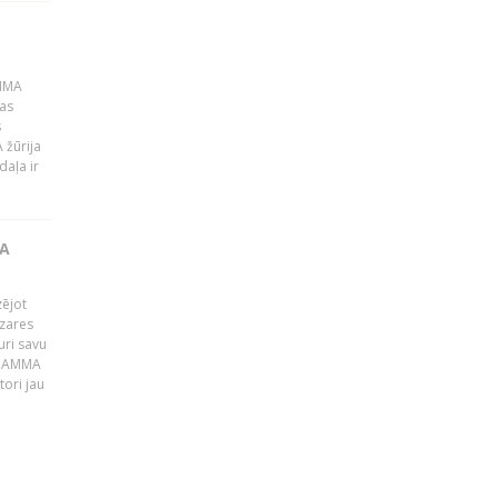
AMMA
kas
s
 žūrija
daļa ir
JA
zējot
ozares
uri savu
s GAMMA
ori jau