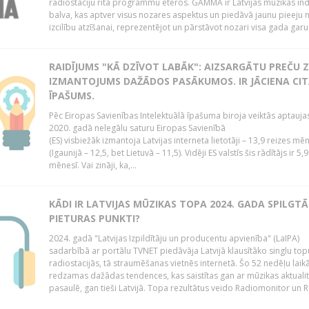
radiostaciju rīta programmu ēteros. GAMMA ir Latvijas mūzikas ind
balva, kas aptver visus nozares aspektus un piedāvā jaunu pieeju 
izcilību atzīšanai, reprezentējot un pārstāvot nozari visa gada garu
RAIDĪJUMS "KĀ DZĪVOT LABĀK": AIZSARGĀTU PREČU Z
IZMANTOJUMS DAŽĀDOS PASĀKUMOS. IR JĀCIENA CI
ĪPAŠUMS.
Pēc Eiropas Savienības Intelektuālā īpašuma biroja veiktās aptauja
2020. gadā nelegālu saturu Eiropas Savienībā
(ES) visbiežāk izmantoja Latvijas interneta lietotāji – 13,9 reizes mē
(Igaunijā – 12,5, bet Lietuvā – 11,5). Vidēji ES valstīs šis rādītājs ir 5,
mēnesī. Vai zināji, ka,...
KĀDI IR LATVIJAS MŪZIKAS TOPA 2024. GADA SPILGTĀ
PIETURAS PUNKTI?
2024. gadā "Latvijas Izpildītāju un producentu apvienība" (LaIPA)
sadarbībā ar portālu TVNET piedāvāja Latvijā klausītāko singlu top
radiostacijās, tā straumēšanas vietnēs internetā. Šo 52 nedēļu laik
redzamas dažādas tendences, kas saistītas gan ar mūzikas aktuali
pasaulē, gan tieši Latvijā. Topa rezultātus veido Radiomonitor un R