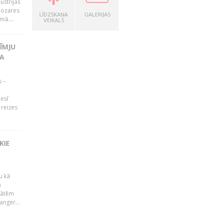
ustrijas
nozares
LĪDZSKAŅA
GALERIJAS
mā....
VEIKALS
ĪMJU
TA
s –
nesī
9 reizes
KIE
u kā
ā
tātēm
anger...