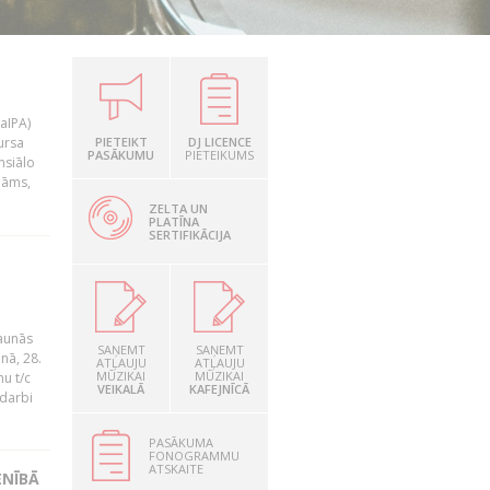
LaIPA)
ursa
PIETEIKT
DJ LICENCE
PASĀKUMU
PIETEIKUMS
nsiālo
nāms,
ZELTA UN
PLATĪNA
SERTIFIKĀCIJA
jaunās
SAŅEMT
SAŅEMT
nā, 28.
ATĻAUJU
ATĻAUJU
MŪZIKAI
MŪZIKAI
u t/c
VEIKALĀ
KAFEJNĪCĀ
 darbi
PASĀKUMA
FONOGRAMMU
ATSKAITE
ENĪBĀ