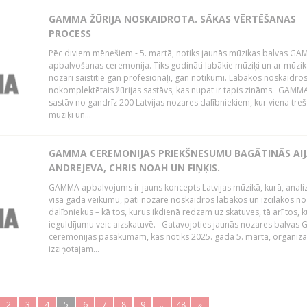
GAMMA ŽŪRIJA NOSKAIDROTA. SĀKAS VĒRTĒŠANAS
PROCESS
Pēc diviem mēnešiem - 5. martā, notiks jaunās mūzikas balvas G
apbalvošanas ceremonija. Tiks godināti labākie mūziķi un ar mūzi
nozari saistītie gan profesionāļi, gan notikumi. Labākos noskaidro
nokomplektētais žūrijas sastāvs, kas nupat ir tapis zināms. GAMMA
sastāv no gandrīz 200 Latvijas nozares dalībniekiem, kur viena treš
mūziķi un...
GAMMA CEREMONIJAS PRIEKŠNESUMU BAGĀTINĀS AI
ANDREJEVA, CHRIS NOAH UN FIŅĶIS.
GAMMA apbalvojums ir jauns koncepts Latvijas mūzikā, kurā, anali
visa gada veikumu, pati nozare noskaidros labākos un izcilākos n
dalībniekus – kā tos, kurus ikdienā redzam uz skatuves, tā arī tos, k
ieguldījumu veic aizskatuvē. Gatavojoties jaunās nozares balva
ceremonijas pasākumam, kas notiks 2025. gada 5. martā, organizat
izziņotajam...
2
3
4
5
6
7
8
9
..
48
»