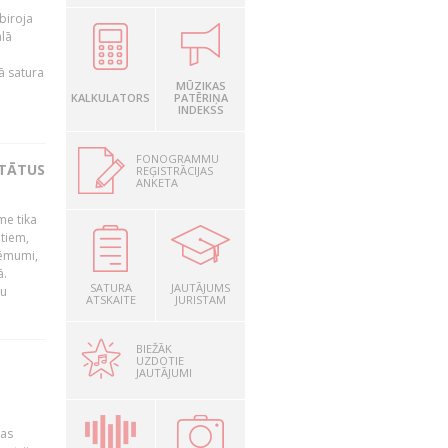
biroja
ālā
ā satura
MŪZIKAS
KALKULATORS
PATĒRIŅA
INDEKSS
FONOGRAMMU
LTĀTUS
REĢISTRĀCIJAS
ANKETA
me tika
ātiem,
lēmumi,
dā.
SATURA
JAUTĀJUMS
tu
ATSKAITE
JURISTAM
BIEŽĀK
UZDOTIE
"
JAUTĀJUMI
jas