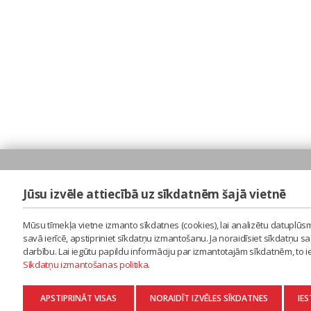
Jūsu izvēle attiecībā uz sīkdatnēm šajā vietnē
Mūsu tīmekļa vietne izmanto sīkdatnes (cookies), lai analizētu datuplūsm
savā ierīcē, apstipriniet sīkdatņu izmantošanu. Ja noraidīsiet sīkdatņu 
darbību. Lai iegūtu papildu informāciju par izmantotajām sīkdatnēm, to 
Sīkdatņu izmantošanas politika
.
APSTIPRINĀT VISAS
NORAIDĪT IZVĒLES SĪKDATNES
IES