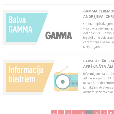
GAMMA CEREMONI
ANDREJEVA, CHRI
GAMMA apbalvojums ir
visa gada veikumu, p
dalībniekus – kā tos, 
ieguldījumu veic aiz
ceremonijas pasākuma
izziņotajam...
LAIPA UZSĀK IZM
APRĒĶINĀTAJĀM
Informējam, ka aprēķi
atlīdzības par 2023.
uzsākta 18. decembrī 
izmaksām vēlaties saņ
aicinām sazināties ar 
«
1
2
3
4
5
6
7
8