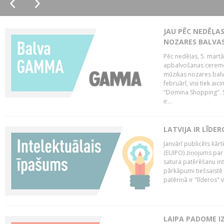
JAU PĒC NEDĒĻA
NOZARES BALVA
Pēc nedēļas, 5. mart
apbalvošanas ceremon
mūzikas nozares balva
februārī, visi tiek a
"Domina Shopping". S
ir...
LATVIJA IR LĪDE
Janvārī publicēts kār
(EUIPO) ziņojums par 
satura patērēšanu int
pārkāpumi tiešsaistē 
patēriņā ir "līderos" v
LAIPA PADOME I