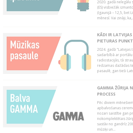
2020. gadā nelegālu 
(ES) visbiežāk izmanto
(Igaunijā – 12,5, bet Li
mēnesī. Vai zināji, ka,.
KĀDI IR LATVIJA
PIETURAS PUNKT
2024. gadā "Latvijas 
sadarbībā ar portālu 
radiostacijās, tā str
redzamas dažādas ten
pasaulē, gan tieši La
GAMMA ŽŪRIJA N
PROCESS
Pēc diviem mēnešiem 
apbalvošanas ceremon
nozari saistītie gan 
nokomplektētais žūrij
sastāv no gandrīz 200
mūziķi un...