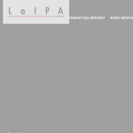
IZMANTOJU MŪZIKU
RADU MŪZIK