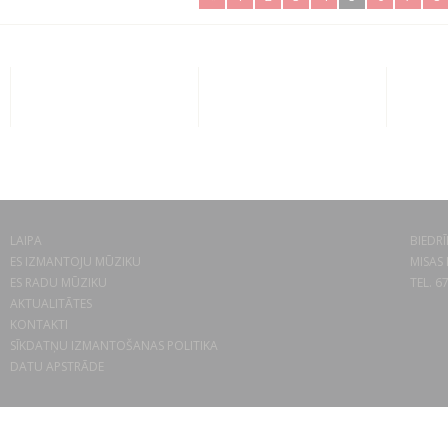
LAIPA
BIEDRĪ
ES IZMANTOJU MŪZIKU
MISAS 
ES RADU MŪZIKU
TEL. 6
AKTUALITĀTES
KONTAKTI
SĪKDATŅU IZMANTOŠANAS POLITIKA
DATU APSTRĀDE