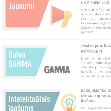
UN PIEŅEM 2025
Piektdien, 7. februār
iepazīstināta ar bied
tika apstiprināts 202
kas ietekmēs organiz
Galvenie sēdes darba 
pārskata...
ZINĀMI JAUNĀS 
NOMINANTI
Jaunā pašmāju mūzik
"GAMMA" nominācijas t
radiostaciju rīta pro
balva, kas aptver vi
izcilību atzīšanai, re
RAIDĪJUMS "KĀ D
IZMANTOJUMS DA
ĪPAŠUMS.
Pēc Eiropas Savienība